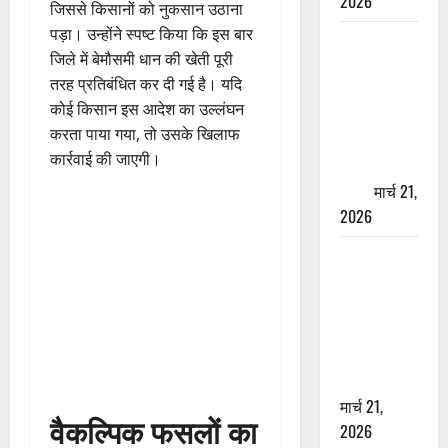
2026
जिससे किसानों को नुकसान उठाना
पड़ा। उन्होंने स्पष्ट किया कि इस बार
ऋषिकेश में
जिले में बेमौसमी धान की खेती पूरी
बड़ा प्रॉपर्टी
तरह प्रतिबंधित कर दी गई है। यदि
फ्रॉड! 100
कोई किसान इस आदेश का उल्लंघन
रुपये के स्टांप
करता पाया गया, तो उसके खिलाफ
पेपर पर NRI
कार्रवाई की जाएगी।
की जमीन
हड़पी
मार्च 21,
2026
मसूरी रोड
हादसा: खाई में
गिरी थार, एक
युवक की मौत
—SDRF ने
दो को बचाया
मार्च 21,
वैकल्पिक फसलों का
2026