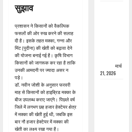
सुझाव
रामझूला पुल
की मरम्मत
शुरू! 11
प्रशासन ने किसानों को वैकल्पिक
करोड़ की
फसलों की ओर रुख करने की सलाह
योजना,
दी है। इसके तहत मक्का, गन्ना और
चारधाम
मिंट (पुदीना) की खेती को बढ़ावा देने
यात्रा से
की योजना बनाई गई है। कृषि विभाग
पहले होगा
किसानों को जागरूक कर रहा है ताकि
काम पूरा
मार्च
उनकी आमदनी पर ज्यादा असर न
21, 2026
पड़े।
AIIMS
डॉ. नवीन जोशी के अनुसार फरवरी
ऋषिकेश के
माह से किसानों को हाइब्रिड मक्का के
नाम पर
बीज उपलब्ध कराए जाएंगे। पिछले वर्ष
नौकरी का
जिले में लगभग छह हजार हेक्टेयर क्षेत्र
झांसा! फर्जी
में मक्का की खेती हुई थी, जबकि इस
भर्ती विज्ञापन
बार नौ हजार हेक्टेयर में मक्का की
से युवाओं को
खेती का लक्ष्य रखा गया है।