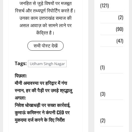
जनहित से जुड़े विषयों पर मजबूत
(121)
रिसर्च और तथ्यपूर्ण रिपोर्टिंग करते हैं।
Temples
(2)
उनका काम उत्तराखंड समाज की
असल आवाज़ को सामने लाने पर
Temples
(90)
केंद्रित है।
Travel
(47)
सभी पोस्ट देखें
Treks &
Adventures
Tags:
Udham Singh Nagar
(1)
पो
पिछला:
Treks &
मौनी अमावस्या पर हरिद्वार में गंगा
Adventures
स्ट
स्नान, हर की पैड़ी पर उमड़े श्रद्धालु
(3)
अगला:
ने
निवेश धोखाधड़ी पर सख्त कार्रवाई,
Waterfalls &
वि
कुमाऊं कमिश्नर ने कंपनी CEO पर
Nature
मुकदमा दर्ज करने के दिए निर्देश
(2)
गे
Waterfalls &