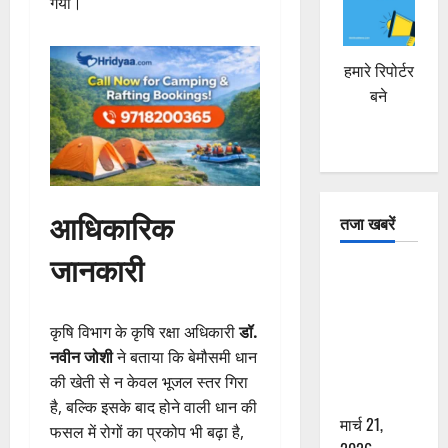
गया।
हमारे रिपोर्टर
बने
आधिकारिक
तजा खबरें
जानकारी
दून में रफ्तार
का कहर! 120
Km/h थार ने
कृषि विभाग के कृषि रक्षा अधिकारी
डॉ.
स्कूटी सवारों
नवीन जोशी
ने बताया कि बेमौसमी धान
को कुचला,
की खेती से न केवल भूजल स्तर गिरा
एक की मौत
है, बल्कि इसके बाद होने वाली धान की
मार्च 21,
फसल में रोगों का प्रकोप भी बढ़ा है,