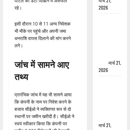
मार्च 21,
पोर्टल का डेटा दिखाने में असफल
2026
रहे।
ऋषिकेश में
इसी दौरान 10 से 11 अन्य निवेशक
बड़ा प्रॉपर्टी
भी मौके पर पहुंचे और अपनी जमा
फ्रॉड! 100
धनराशि वापस दिलाने की मांग करने
रुपये के स्टांप
लगे।
पेपर पर NRI
की जमीन
जांच में सामने आए
हड़पी
मार्च 21,
2026
तथ्य
मसूरी रोड
हादसा: खाई में
प्रारंभिक जांच में यह भी सामने आया
गिरी थार, एक
कि कंपनी के नाम पर निवेश करने के
युवक की मौत
बजाय सीईओ ने व्यक्तिगत रूप से दो
—SDRF ने
स्थानों पर जमीन खरीदी है। सीईओ ने
दो को बचाया
स्वयं स्वीकार किया कि कंपनी पर
मार्च 21,