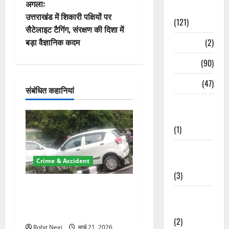
अगला:
Spirituality
वि
उत्तराखंड में शिकारी पक्षियों पर
(121)
सैटेलाइट टैगिंग, संरक्षण की दिशा में
गे
बड़ा वैज्ञानिक कदम
Temples
(2)
श
Temples
(90)
न
Travel
(47)
संबंधित कहानियां
Treks &
Adventures
(1)
Treks &
Crime & Accident
Adventures
(3)
दून में रफ्तार का कहर! 120
Waterfalls &
Km/h थार ने स्कूटी सवारों को
Nature
कुचला, एक की मौत
(2)
Rohit Negi
मार्च 21, 2026