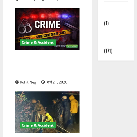
Waterfalls &
Nature
(1)
Weather
Update
Crime & Accident
(171)
ऋषिकेश में बड़ा प्रॉपर्टी फ्रॉड!
100 रुपये के स्टांप पेपर पर NRI
की जमीन हड़पी
Rohit Negi
मार्च 21, 2026
Crime & Accident