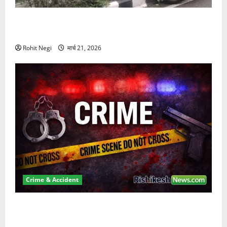
दून में रफ्तार का कहर! 120 Km/h थार ने स्कूटी सवारों को
कुचला, एक की मौत
Rohit Negi
मार्च 21, 2026
Crime & Accident
ऋषिकेश में बड़ा प्रॉपर्टी फ्रॉड! 100 रुपये के स्टांप पेपर पर
NRI की जमीन हड़पी