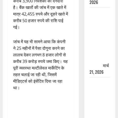
करीब 3,900 निवेशकों की देनदारी
2026
है। बैंक खातों की जांच में एक खाते में
रामझूला पुल
मात्र 42,455 रुपये और दूसरे खाते में
की मरम्मत
करीब 50 हजार रुपये की राशि पाई
शुरू! 11
गई।
करोड़ की
योजना,
जांच में यह भी सामने आया कि कंपनी
चारधाम
ने 25 महीनों में पैसा दोगुना करने का
यात्रा से
लालच देकर लगभग 8 हजार लोगों से
पहले होगा
करीब 39 करोड़ रुपये जमा किए। यह
काम पूरा
मार्च
पूरी व्यवस्था मल्टीलेवल मार्केटिंग के
21, 2026
तहत चलाई जा रही थी, जिसमें
मीडिएटर्स को इंसेंटिव दिया जा रहा
AIIMS
था।
ऋषिकेश के
नाम पर
नौकरी का
झांसा! फर्जी
भर्ती विज्ञापन