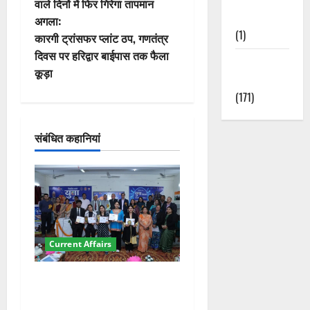
स्ट
वाले दिनों में फिर गिरेगा तापमान
Nature
अगला:
ने
(1)
कारगी ट्रांसफर प्लांट ठप, गणतंत्र
वि
दिवस पर हरिद्वार बाईपास तक फैला
Weather
कूड़ा
Update
गे
(171)
श
संबंधित कहानियां
न
Current Affairs
देहरादून में युवा संसद 2026:
छात्रों ने लोकतंत्र और संविधान