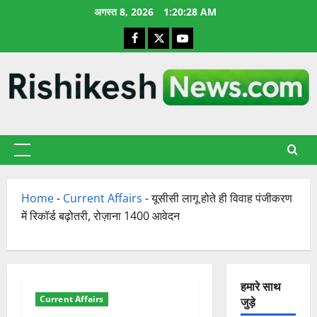
छोड़कर
अगस्त 8, 2026
1:20:29 AM
सामग्री
Facebook
X
YouTube
पर
जाएँ
प्राथमिक
सूची
Home
-
Current Affairs
-
यूसीसी लागू होते ही विवाह पंजीकरण
में रिकॉर्ड बढ़ोतरी, रोज़ाना 1400 आवेदन
हमारे साथ
Current Affairs
जुड़े