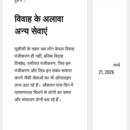
रामझूला पुल
की मरम्मत
विवाह के अलावा
शुरू! 11
अन्य सेवाएं
करोड़ की
योजना,
चारधाम
यूसीसी के तहत अब लोग केवल विवाह
यात्रा से
पंजीकरण ही नहीं, बल्कि विवाह
पहले होगा
विच्छेद, वसीयत पंजीकरण, लिव-इन
काम पूरा
मार्च
पंजीकरण और लिव-इन संबंध समाप्त
21, 2026
करने जैसी सेवाओं का भी ऑनलाइन
AIIMS
लाभ उठा रहे हैं। औसतन पांच दिन में
ऋषिकेश के
प्रमाणपत्र मिलने से लोगों का समय
नाम पर
और संसाधन दोनों बच रहे हैं।
नौकरी का
झांसा! फर्जी
भर्ती विज्ञापन
से युवाओं को