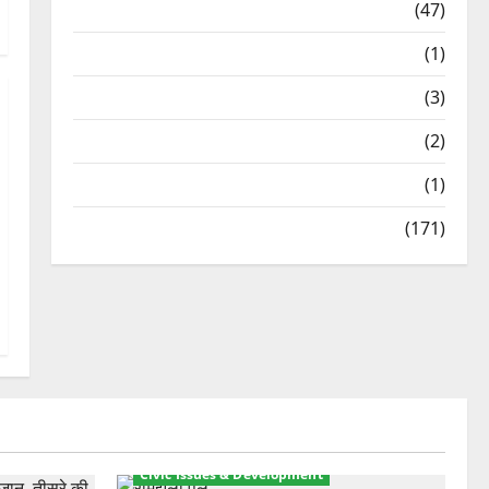
Travel
(47)
Treks & Adventures
(1)
Treks & Adventures
(3)
Waterfalls & Nature
(2)
Waterfalls & Nature
(1)
Weather Update
(171)
Civic Issues & Development