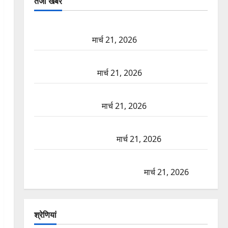
तजा खबरें
दून में रफ्तार का कहर! 120 Km/h थार ने स्कूटी सवारों को
कुचला, एक की मौत
मार्च 21, 2026
ऋषिकेश में बड़ा प्रॉपर्टी फ्रॉड! 100 रुपये के स्टांप पेपर पर
NRI की जमीन हड़पी
मार्च 21, 2026
मसूरी रोड हादसा: खाई में गिरी थार, एक युवक की मौत—
SDRF ने दो को बचाया
मार्च 21, 2026
रामझूला पुल की मरम्मत शुरू! 11 करोड़ की योजना, चारधाम
यात्रा से पहले होगा काम पूरा
मार्च 21, 2026
AIIMS ऋषिकेश के नाम पर नौकरी का झांसा! फर्जी भर्ती
विज्ञापन से युवाओं को ठगने की कोशिश
मार्च 21, 2026
श्रेणियां