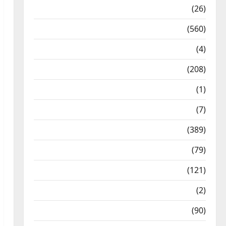
Health & Wellness
(26)
Local News
(560)
Naukri
(4)
News
(208)
Opinion / Editorial
(1)
Opinion & Editorial
(7)
Politics
(389)
Sarkari Naukri
(79)
Spirituality
(121)
Temples
(2)
Temples
(90)