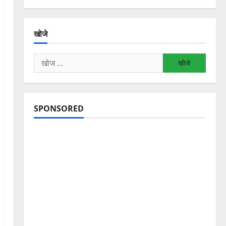
खोजे
निम्न
को
खोजें:
SPONSORED