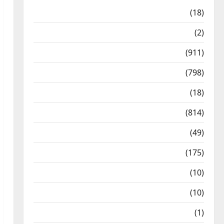
Astrology
(18)
Bizarre
(2)
Civic Issues & Development
(911)
Crime & Accident
(798)
Culture & Lifestyle
(18)
Current Affairs
(814)
Education & Exam Updates
(49)
Festivals & Events
(175)
Festivals & Events
(10)
Food & Local Cuisine
(10)
Food & Local Cuisine
(1)