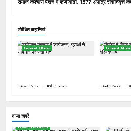
ने
समाज कल्याण पेंशन में फर्जीवाड़ा, 1377 अपात्र सेवानिवृत्त कर
वि
गे
संबंधित कहानियां
श
Current Affairs
Current Affair
न
देहरादून में युवा संसद 2026: छात्रों ने
देहरादून में इंटर
लोकतंत्र और संविधान पर रखे दमदार
की शुरुआत, 7 दे
विचार
शामिल
Ankit Rawat
मार्च 21, 2026
Ankit Rawat
म
ताजा खबरें
Crime & Accident