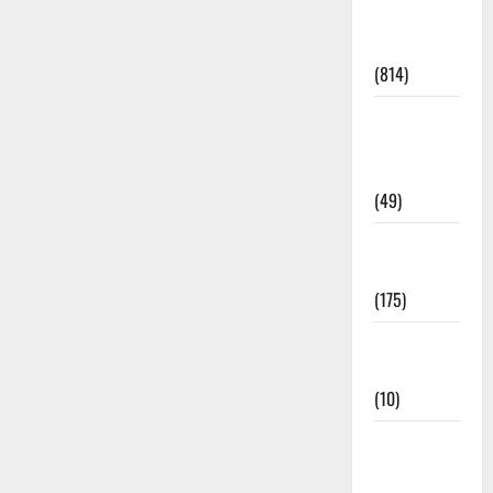
Current
Affairs
(814)
Education &
Exam
Updates
(49)
Festivals &
Events
(175)
Festivals &
Events
(10)
Food &
Local