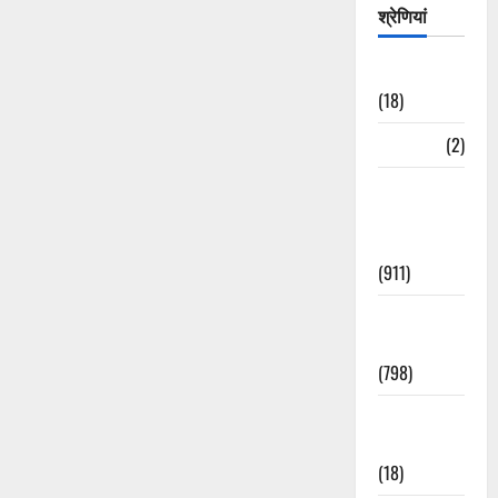
बन
श्रेणियां
सकते
हैं
अमीर
Astrology
—
स्वप्न
(18)
शास्त्र
की
मान्यता
Bizarre
(2)
के
बारे
में
Civic Issues
और
पढ़ें
&
Development
(911)
Crime &
Accident
(798)
Culture &
Lifestyle
(18)