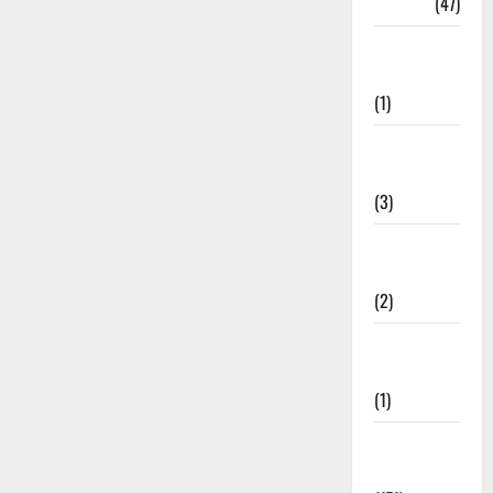
Travel
(47)
Treks &
Adventures
(1)
Treks &
Adventures
(3)
Waterfalls &
Nature
(2)
Waterfalls &
Nature
(1)
Weather
Update