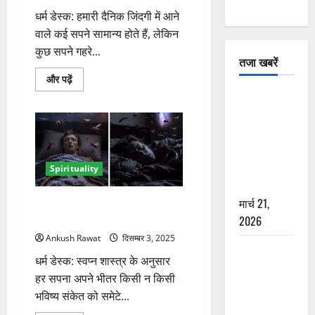
धर्म डेस्क: हमारी दैनिक जिंदगी में आने
वाले कई सपने सामान्य होते हैं, लेकिन
कुछ सपने गहरे...
तजा खबरें
सपने
और पढ़ें
में
दून में रफ्तार
पूर्वजों
को
का कहर! 120
देखना
शुभ
Km/h थार ने
या
अशुभ?
स्कूटी सवारों
जानें
को कुचला,
इसके
Spirituality
अर्थ
एक की मौत
के
बारे
मार्च 21,
सपने में कीड़े-मकोड़े दिखना, जीवन में
में
और
कौन सा बदलाव ला सकता है?
2026
पढ़ें
Ankush Rawat
दिसम्बर 3, 2025
ऋषिकेश में
धर्म डेस्क: स्वप्न शास्त्र के अनुसार
बड़ा प्रॉपर्टी
हर सपना अपने भीतर किसी न किसी
फ्रॉड! 100
भविष्य संकेत को समेटे...
रुपये के स्टांप