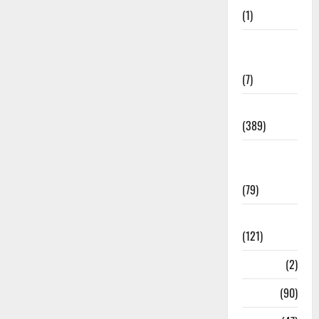
(1)
Opinion &
Editorial
(7)
Politics
(389)
Sarkari
Naukri
(79)
Spirituality
(121)
Temples
(2)
Temples
(90)