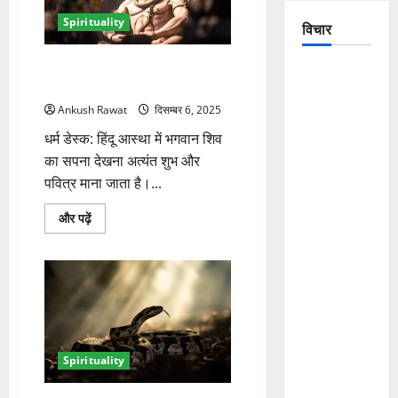
जानें
उनके
Spirituality
विचार
शुभ
संकेत
के
बारे
सपने में भगवान शिव को देखना क्या
The
में
संकेत देता है? जानें सभी रूपों का अर्थ
और
Crumbling
पढ़ें
Ankush Rawat
दिसम्बर 6, 2025
Mountains
धर्म डेस्क: हिंदू आस्था में भगवान शिव
of
का सपना देखना अत्यंत शुभ और
Uttarakhand:
पवित्र माना जाता है।...
Continuous
Disasters in
सपने
और पढ़ें
Dehradun,
में
भगवान
Chamoli,
शिव
को
and
देखना
क्या
Joshimath
संकेत
— Why Is
देता
है?
This
जानें
सभी
Destruction
Spirituality
रूपों
का
Repeating?
अर्थ