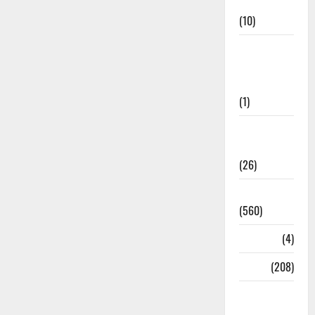
Cuisine
(10)
Food &
Local
Cuisine
(1)
Health &
Wellness
(26)
Local News
(560)
Naukri
(4)
News
(208)
Opinion /
Editorial