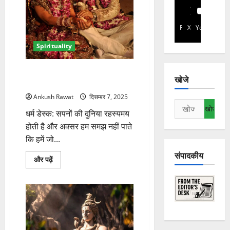
Facebook
X
YouTube
Spirituality
कौन से सपने बताते हैं कि जल्द ही
खोजे
होगा विवाह? जानें उनके शुभ संकेत
Ankush Rawat
दिसम्बर 7, 2025
निम्न
धर्म डेस्क: सपनों की दुनिया रहस्यमय
को
होती है और अक्सर हम समझ नहीं पाते
खोजें:
कि हमें जो...
संपादकीय
कौन
और पढ़ें
से
सपने
बताते
हैं
कि
जल्द
ही
होगा
विवाह?