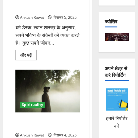
के
सपने में सांप देखना शुभ या अशुभ?
बारे
जानें इसका सही अर्थ
में
और
Ankush Rawat
दिसम्बर 5, 2025
पढ़ें
ज्योतिष
धर्म डेस्क: स्वप्न शास्त्र के अनुसार,
सपने भविष्य के संकेतों को व्यक्त करते
हैं। कुछ सपने जीवन...
सपने
और पढ़ें
में
सांप
अपने क्षेत्र से
देखना
शुभ
करे रिपोर्टिंग
या
अशुभ?
जानें
इसका
सही
अर्थ
के
Spirituality
बारे
में
और
हमारे रिपोर्टर
पढ़ें
सपने में पूर्वजों को देखना शुभ या
बने
अशुभ? जानें इसके अर्थ
Ankush Rawat
दिसम्बर 4, 2025