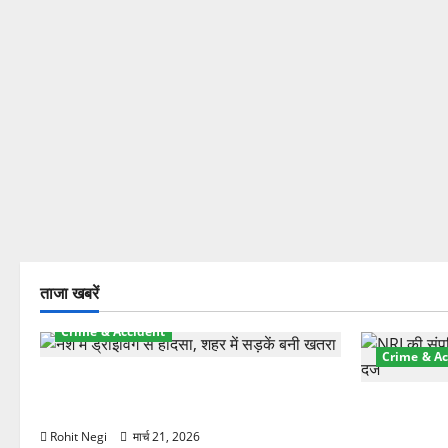
ताजा खबरें
Crime & Accident
Crime & Ac
दून में रफ्तार का कहर! 120 Km/h थार ने
स्कूटी सवारों को कुचला, एक की मौत
ऋषिकेश में बड
स्टांप पेपर 
Rohit Negi
मार्च 21, 2026