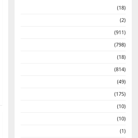
Astrology
(18)
Bizarre
(2)
Civic Issues & Development
(911)
Crime & Accident
(798)
Culture & Lifestyle
(18)
Current Affairs
(814)
Education & Exam Updates
(49)
Festivals & Events
(175)
Festivals & Events
(10)
Food & Local Cuisine
(10)
Food & Local Cuisine
(1)