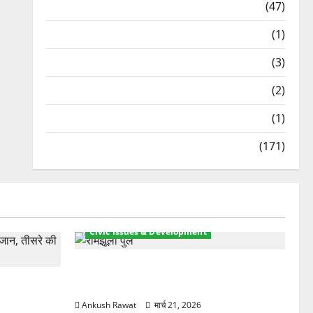
Travel
(47)
Treks & Adventures
(1)
Treks & Adventures
(3)
Waterfalls & Nature
(2)
Waterfalls & Nature
(1)
Weather Update
(171)
Civic Issues & Development
रामझूला पुल की मरम्मत शुरू! 11 करोड़ की
ार, एक युवक
योजना, चारधाम यात्रा से पहले होगा काम पूरा
Ankush Rawat
मार्च 21, 2026