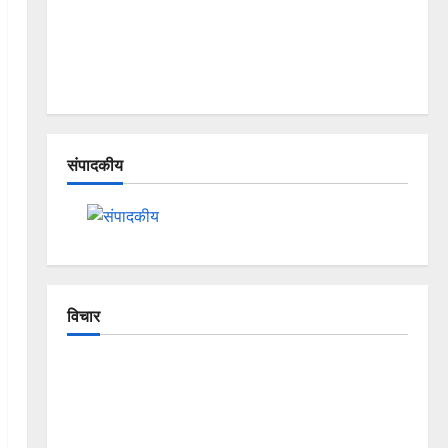
संपादकीय
विचार
The Crumbling Mountains of
Uttarakhand: Continuous Disasters in
Dehradun, Chamoli, and Joshimath —
Why Is This Destruction Repeating?