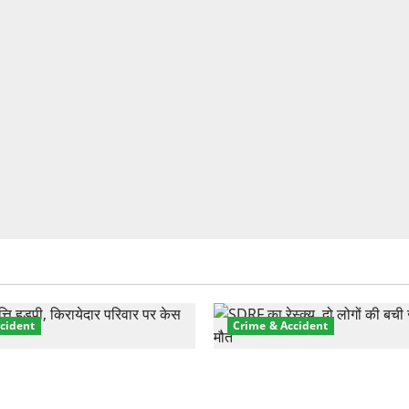
cident
Crime & Accident
़ा प्रॉपर्टी फ्रॉड! 100 रुपये के
मसूरी रोड हादसा: खाई में गिरी थ
पर NRI की जमीन हड़पी
की मौत—SDRF ने दो को बचाया