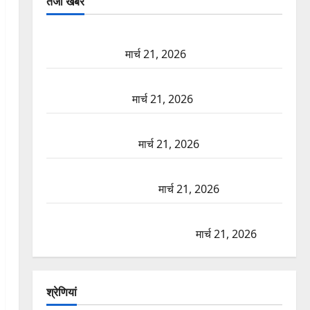
तजा खबरें
दून में रफ्तार का कहर! 120 Km/h थार ने स्कूटी सवारों को
कुचला, एक की मौत
मार्च 21, 2026
ऋषिकेश में बड़ा प्रॉपर्टी फ्रॉड! 100 रुपये के स्टांप पेपर पर
NRI की जमीन हड़पी
मार्च 21, 2026
मसूरी रोड हादसा: खाई में गिरी थार, एक युवक की मौत—
SDRF ने दो को बचाया
मार्च 21, 2026
रामझूला पुल की मरम्मत शुरू! 11 करोड़ की योजना, चारधाम
यात्रा से पहले होगा काम पूरा
मार्च 21, 2026
AIIMS ऋषिकेश के नाम पर नौकरी का झांसा! फर्जी भर्ती
विज्ञापन से युवाओं को ठगने की कोशिश
मार्च 21, 2026
श्रेणियां