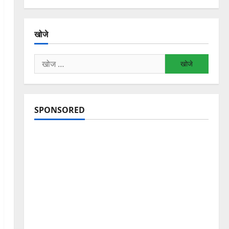
खोजे
निम्न
को
खोजें:
SPONSORED