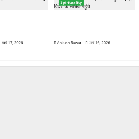
Spirituality
ं भूमि पेडनेकर, गंगा
ऋषिकेश में अंतरराष्ट्रीय योग महोत्सव का
होकर लिया आध्यात्मिक
आगाज, 2500 साधक और 80 योगाचार्य
लेंगे भाग
मार्च 17, 2026
Ankush Rawat
मार्च 16, 2026