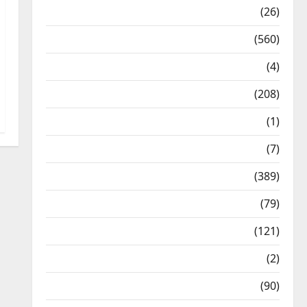
Health & Wellness
(26)
Local News
(560)
Naukri
(4)
News
(208)
Opinion / Editorial
(1)
Opinion & Editorial
(7)
Politics
(389)
Sarkari Naukri
(79)
Spirituality
(121)
Temples
(2)
Temples
(90)