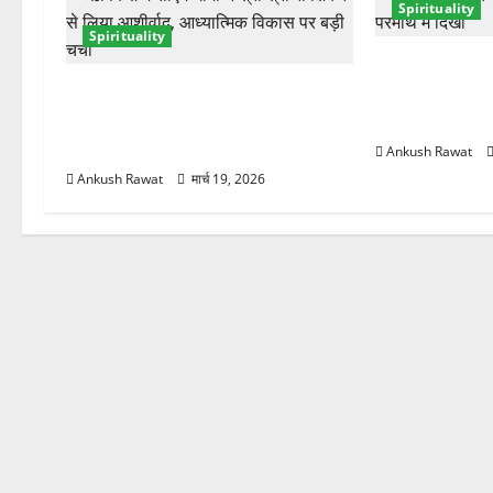
Spirituality
न
Spirituality
परमार्थ निकेतन मे
ऋषिकेश में सीएम धामी ने श्री श्री
आरती में शामिल 
रविशंकर से की मुलाकात, आध्यात्मिक
अनुभव
विकास पर हुई चर्चा
Ankush Rawat
Ankush Rawat
मार्च 19, 2026