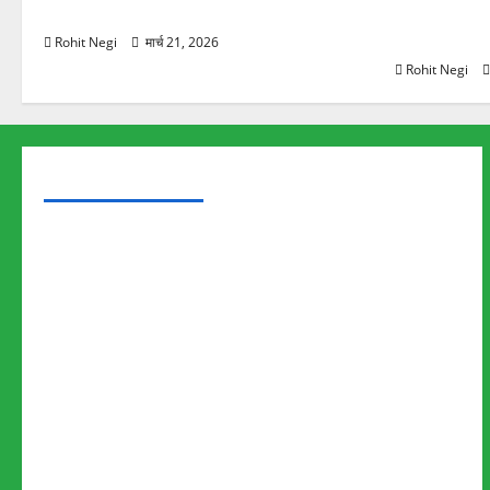
स्कूटी सवारों को कुचला, एक की मौत
ऋषिकेश में बड
स्टांप पेपर 
Rohit Negi
मार्च 21, 2026
Rohit Negi
TRENDING TOPICS
Rishikesh Land Protest
Ankita Bhandari Murder Case
Wildlife Conflict
Leopard Attack
Bear Attack
Elephant Attack
Articles
Sukhwant Singh Suicide Case
Save Auli