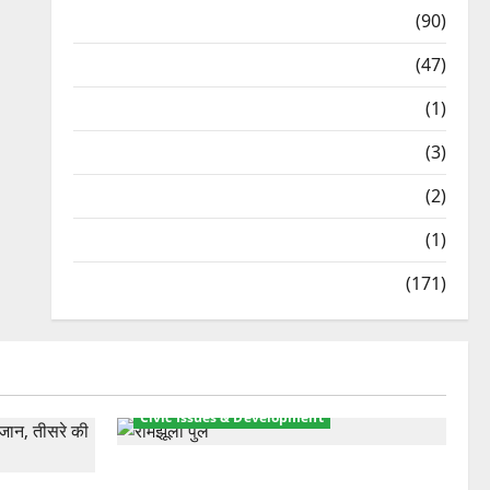
Temples
(90)
Travel
(47)
Treks & Adventures
(1)
Treks & Adventures
(3)
Waterfalls & Nature
(2)
Waterfalls & Nature
(1)
Weather Update
(171)
Civic Issues & Development
रामझूला पुल की मरम्मत शुरू! 11 करोड़ की