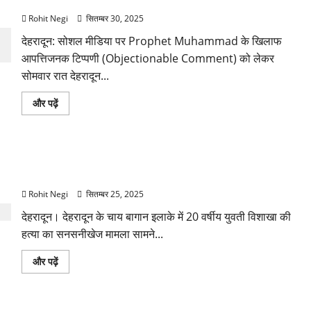
से बवाल, पुलिस ने किया लाठीचार्ज
युवक
गिरफ्तार,
Rohit Negi
सितम्बर 30, 2025
पुलिस
कार्रवाई
देहरादून: सोशल मीडिया पर Prophet Muhammad के खिलाफ
के
बारे
आपत्तिजनक टिप्पणी (Objectionable Comment) को लेकर
में
और
सोमवार रात देहरादून...
पढ़ें
देहरादून:
और पढ़ें
Prophet
Muhammad
पर
objectionable
post
देहरादून हत्याकांड: नशे के आदी बड़े भाई ने बहन की की हत्या, आरोपी
से
बवाल,
अभी फरार
पुलिस
ने
Rohit Negi
सितम्बर 25, 2025
किया
लाठीचार्ज
देहरादून। देहरादून के चाय बागान इलाके में 20 वर्षीय युवती विशाखा की
के
बारे
हत्या का सनसनीखेज मामला सामने...
में
और
पढ़ें
देहरादून
और पढ़ें
हत्याकांड:
नशे
के
आदी
बड़े