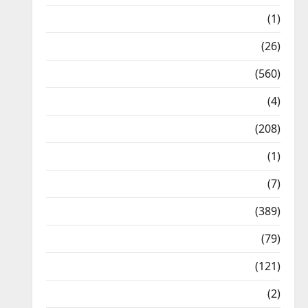
Food & Local Cuisine
(1)
Health & Wellness
(26)
Local News
(560)
Naukri
(4)
News
(208)
Opinion / Editorial
(1)
Opinion & Editorial
(7)
Politics
(389)
Sarkari Naukri
(79)
Spirituality
(121)
Temples
(2)