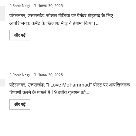
Rohit Negi
सितम्बर 30, 2025
पटेलनगर, उत्तराखंड: सोशल मीडिया पर पैगंबर मोहम्मद के लिए
आपत्तिजनक कमेंट के खिलाफ भीड़ ने हंगामा किया।...
पटेलनगर:
और पढ़ें
पैगंबर
मोहम्मद
पोस्ट
विवाद
में
पटेलनगर: “I Love Mohammad” विवाद में 19 वर्षीय युवक
नाबालिग
ने
गिरफ्तार, पुलिस कार्रवाई
किया
हमला,
Rohit Negi
सितम्बर 30, 2025
पुलिस
कार्रवाई
पटेलनगर, उत्तराखंड: “I Love Mohammad” पोस्ट पर आपत्तिजनक
के
बारे
टिप्पणी करने के मामले में 19 वर्षीय गुलशन को...
में
और
पढ़ें
पटेलनगर:
और पढ़ें
“I
Love
Mohammad”
विवाद
में
देहरादून: Prophet Muhammad पर objectionable post
19
वर्षीय