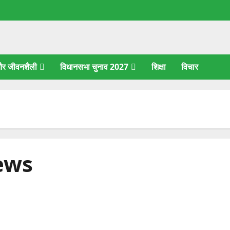
 और जीवनशैली
विधानसभा चुनाव 2027
शिक्षा
विचार
ews
पटेलनगर: पैगंबर मोहम्मद पोस्ट विवाद में नाबालिग ने किया हमला, पुलिस
कार्रवाई