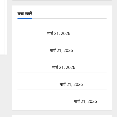
तजा खबरें
दून में रफ्तार का कहर! 120 Km/h थार ने स्कूटी सवारों को
कुचला, एक की मौत
मार्च 21, 2026
ऋषिकेश में बड़ा प्रॉपर्टी फ्रॉड! 100 रुपये के स्टांप पेपर पर
NRI की जमीन हड़पी
मार्च 21, 2026
मसूरी रोड हादसा: खाई में गिरी थार, एक युवक की मौत—
SDRF ने दो को बचाया
मार्च 21, 2026
रामझूला पुल की मरम्मत शुरू! 11 करोड़ की योजना, चारधाम
यात्रा से पहले होगा काम पूरा
मार्च 21, 2026
AIIMS ऋषिकेश के नाम पर नौकरी का झांसा! फर्जी भर्ती
विज्ञापन से युवाओं को ठगने की कोशिश
मार्च 21, 2026