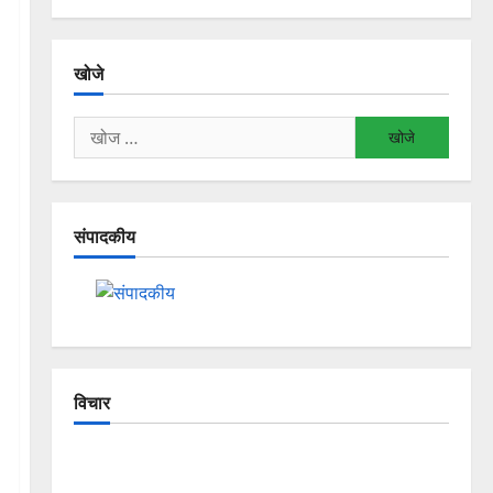
खोजे
निम्न
को
खोजें:
संपादकीय
विचार
The Crumbling Mountains of
Uttarakhand: Continuous Disasters in