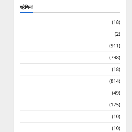
श्रेणियां
Astrology
(18)
Bizarre
(2)
Civic Issues & Development
(911)
Crime & Accident
(798)
Culture & Lifestyle
(18)
Current Affairs
(814)
Education & Exam Updates
(49)
Festivals & Events
(175)
Festivals & Events
(10)
Food & Local Cuisine
(10)