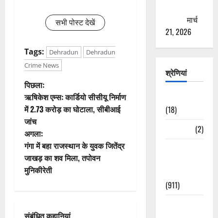
ठगने की
कोशिश
मार्च
सभी पोस्ट देखें
21, 2026
Tags:
Dehradun
Dehradun
Crime News
श्रेणियां
पो
पिछला:
ऋषिकेश एम्स: कार्डियो सीसीयू निर्माण
Astrology
स्ट
में 2.73 करोड़ का घोटाला, सीबीआई
(18)
जांच
ने
Bizarre
(2)
अगला:
वि
गंगा में बहा राजस्थान के युवक जितेंद्र
Civic Issues
जाखड़ का शव मिला, तपोवन
&
गे
मुनिकीरेती
Development
(911)
श
Crime &
न
संबंधित कहानियां
Accident