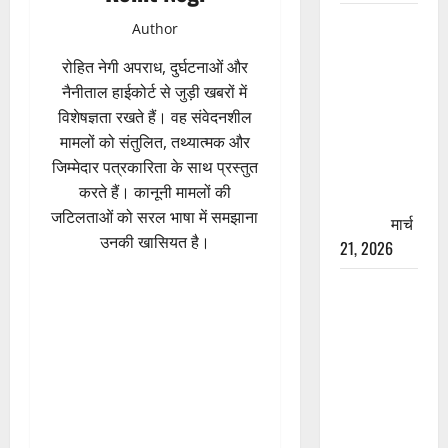
रामझूला पुल
Author
की मरम्मत
रोहित नेगी अपराध, दुर्घटनाओं और
शुरू! 11
नैनीताल हाईकोर्ट से जुड़ी खबरों में
करोड़ की
विशेषज्ञता रखते हैं। वह संवेदनशील
योजना,
मामलों को संतुलित, तथ्यात्मक और
चारधाम
जिम्मेदार पत्रकारिता के साथ प्रस्तुत
यात्रा से
करते हैं। कानूनी मामलों की
पहले होगा
जटिलताओं को सरल भाषा में समझाना
काम पूरा
मार्च
उनकी खासियत है।
21, 2026
AIIMS
ऋषिकेश के
नाम पर
नौकरी का
झांसा! फर्जी
भर्ती विज्ञापन
से युवाओं को