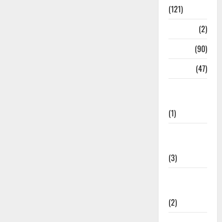
(121)
Temples
(2)
Temples
(90)
Travel
(47)
Treks &
Adventures
(1)
Treks &
Adventures
(3)
Waterfalls &
Nature
(2)
Waterfalls &