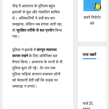
भीड़ में आसपास के मुस्लिम बहुल
इलाकों से युवा और नाबालिग शामिल
हमारे रिपोर्टर
थे। अधिकारियों ने उन्हें बार-बार
बने
समझाया, लेकिन जब हंगामा जारी रहा,
तो
सुरक्षित तरीके से बल प्रयोग
किया
गया।
पुलिस ने इलाके में
कानून व्यवस्था
तजा खबरें
कायम रखने
के लिए अतिरिक्त बल
तैनात किया। आसपास के थानों से भी
दून में रफ्तार
पुलिस बुला ली गई। देर रात तक
का कहर! 120
पुलिस गाड़ियां सायरन बजाकर लोगों
Km/h थार ने
को चेतावनी देती रहीं कि सड़क पर
स्कूटी सवारों
जमावड़ा न लगाएं।
को कुचला,
एक की मौत
मार्च 21,