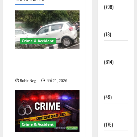
(798)
Culture &
Lifestyle
(18)
Crime & Accident
Current
Affairs
दून में रफ्तार का कहर! 120
(814)
Km/h थार ने स्कूटी सवारों को
कुचला, एक की मौत
Education &
Exam
Rohit Negi
मार्च 21, 2026
Updates
(49)
Festivals &
Events
(175)
Crime & Accident
Festivals &