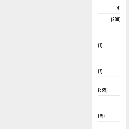
Naukri
(4)
News
(208)
Opinion /
Editorial
(1)
Opinion &
Editorial
(7)
Politics
(389)
Sarkari
Naukri
(79)
Spirituality