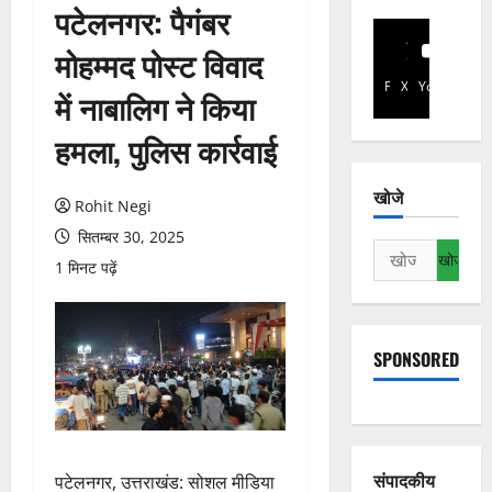
पटेलनगर: पैगंबर
मोहम्मद पोस्ट विवाद
Facebook
X
YouTube
में नाबालिग ने किया
हमला, पुलिस कार्रवाई
खोजे
Rohit Negi
सितम्बर 30, 2025
निम्न
1 मिनट पढ़ें
को
खोजें:
SPONSORED
संपादकीय
पटेलनगर, उत्तराखंड: सोशल मीडिया