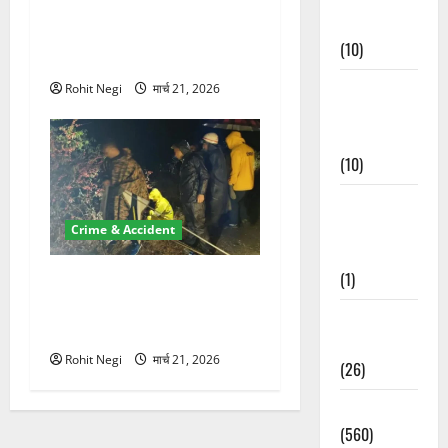
ऋषिकेश में बड़ा प्रॉपर्टी फ्रॉड!
Events
100 रुपये के स्टांप पेपर पर NRI
(10)
की जमीन हड़पी
Food &
Rohit Negi
मार्च 21, 2026
Local
Cuisine
(10)
Food &
Local
Crime & Accident
Cuisine
(1)
मसूरी रोड हादसा: खाई में गिरी
थार, एक युवक की मौत—SDRF
Health &
ने दो को बचाया
Wellness
Rohit Negi
मार्च 21, 2026
(26)
Local News
(560)