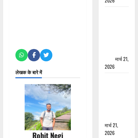
2026
ऋषिकेश में
बड़ा प्रॉपर्टी
फ्रॉड! 100
रुपये के स्टांप
पेपर पर NRI
की जमीन
हड़पी
मार्च 21,
2026
लेखक के बारे में
मसूरी रोड
हादसा: खाई में
गिरी थार, एक
युवक की मौत
—SDRF ने
दो को बचाया
मार्च 21,
2026
Rohit Negi