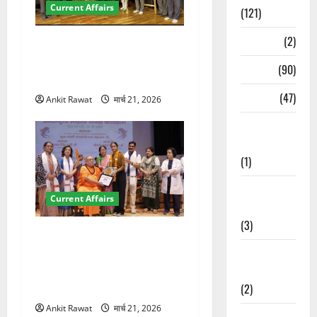
Current Affairs
(121)
Temples
(2)
देहरादून में इंटरनेशनल मैरीटाइम
कॉन्फ्रेंस की शुरुआत, 7 देशों के
Temples
(90)
200+ प्रतिनिधि शामिल
Travel
(47)
Ankit Rawat
मार्च 21, 2026
Treks &
Adventures
(1)
Treks &
Current Affairs
Adventures
(3)
“पहाड़ की नारी, देश की शक्ति”
कार्यक्रम में गूंजी महिला
Waterfalls &
सशक्तीकरण की आवाज, 12
Nature
महिलाओं को मिला सम्मान
(2)
Ankit Rawat
मार्च 21, 2026
Waterfalls &