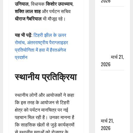
2026
उनियाल
, विधायक
किशोर उपाध्याय
,
शक्ति लाल शाह
और पर्यटन सचिव
ऋषिकेश में
धीराज गैबरियाल
भी मौजूद रहे।
बड़ा प्रॉपर्टी
फ्रॉड! 100
रुपये के स्टांप
यह भी पढ़ें
:
टिहरी झील के ऊपर
पेपर पर NRI
रोमांच, अंतरराष्ट्रीय पैराग्लाइडर
की जमीन
प्रतियोगिता में हवा में हैरतअंगेज
हड़पी
मार्च 21,
प्रदर्शन
2026
स्थानीय प्रतिक्रिया
मसूरी रोड
हादसा: खाई में
गिरी थार, एक
स्थानीय लोगों और आयोजकों ने कहा
युवक की मौत
कि इस तरह के आयोजन से टिहरी
—SDRF ने
क्षेत्र को पर्यटन मानचित्र पर नई
दो को बचाया
पहचान मिल रही है। उनका मानना है
मार्च 21,
कि साहसिक खेलों से जुड़े कार्यक्रमों
2026
से स्थानीय युवाओं को रोजगार के