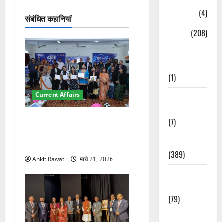
न
Naukri
(4)
संबंधित कहानियां
News
(208)
Opinion /
Editorial
(1)
Current Affairs
Opinion &
Editorial
देहरादून में युवा संसद 2026:
(7)
छात्रों ने लोकतंत्र और संविधान
Politics
पर रखे दमदार विचार
(389)
Ankit Rawat
मार्च 21, 2026
Sarkari
Naukri
(79)
Spirituality