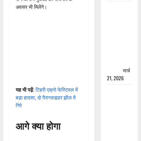
अवसर भी मिलेंगे।
रामझूला पुल
की मरम्मत
शुरू! 11
करोड़ की
योजना,
चारधाम
यात्रा से
पहले होगा
काम पूरा
मार्च
21, 2026
यह भी पढ़ें
:
टिहरी एक्रो फेस्टिवल में
AIIMS
बड़ा हादसा, दो पैराग्लाइडर झील में
ऋषिकेश के
गिरे
नाम पर
नौकरी का
आगे क्या होगा
झांसा! फर्जी
भर्ती विज्ञापन
से युवाओं को