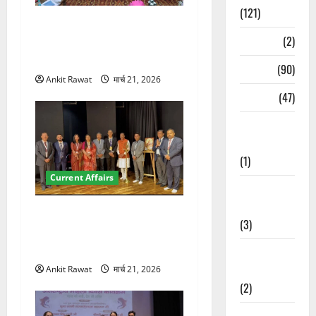
(121)
देहरादून में युवा संसद 2026:
Temples
(2)
छात्रों ने लोकतंत्र और संविधान
पर रखे दमदार विचार
Temples
(90)
Ankit Rawat
मार्च 21, 2026
Travel
(47)
Treks &
Adventures
(1)
Current Affairs
Treks &
Adventures
देहरादून में इंटरनेशनल मैरीटाइम
(3)
कॉन्फ्रेंस की शुरुआत, 7 देशों के
200+ प्रतिनिधि शामिल
Waterfalls &
Nature
Ankit Rawat
मार्च 21, 2026
(2)
Waterfalls &