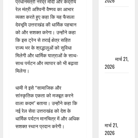
2026
प्रधानमंत्री नरेंद्र मोदी और केंद्रीय
रेल मंत्री अश्विनी वैष्णव का आभार
ऋषिकेश में
व्यक्त करते हुए कहा कि यह फैसला
बड़ा प्रॉपर्टी
देवभूमि उत्तराखंड की धार्मिक पहचान
फ्रॉड! 100
को और सशक्त करेगा। उन्होंने कहा
रुपये के स्टांप
कि इस ट्रेन से तराई क्षेत्र सहित
पेपर पर NRI
राज्य भर के श्रद्धालुओं को सुविधा
की जमीन
मिलेगी और धार्मिक यात्राओं के साथ-
हड़पी
मार्च 21,
साथ पर्यटन और व्यापार को भी बढ़ावा
2026
मिलेगा।
मसूरी रोड
हादसा: खाई में
धामी ने इसे “सामाजिक और
गिरी थार, एक
सांस्कृतिक एकता को मजबूत करने
युवक की मौत
वाला कदम” बताया। उन्होंने कहा कि
—SDRF ने
नई रेल सेवा उत्तराखंड को देश के
दो को बचाया
धार्मिक पर्यटन मानचित्र में और अधिक
मार्च 21,
सशक्त स्थान प्रदान करेगी।
2026