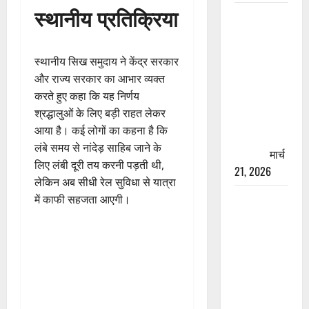
स्थानीय प्रतिक्रिया
रामझूला पुल
की मरम्मत
शुरू! 11
स्थानीय सिख समुदाय ने केंद्र सरकार
करोड़ की
और राज्य सरकार का आभार व्यक्त
योजना,
करते हुए कहा कि यह निर्णय
चारधाम
श्रद्धालुओं के लिए बड़ी राहत लेकर
यात्रा से
आया है। कई लोगों का कहना है कि
पहले होगा
लंबे समय से नांदेड़ साहिब जाने के
काम पूरा
मार्च
लिए लंबी दूरी तय करनी पड़ती थी,
21, 2026
लेकिन अब सीधी रेल सुविधा से यात्रा
AIIMS
में काफी सहजता आएगी।
ऋषिकेश के
नाम पर
नौकरी का
झांसा! फर्जी
भर्ती विज्ञापन
से युवाओं को