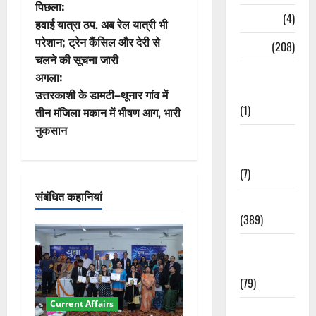
पो
पिछला:
Naukri
(4)
हवाई यात्रा ठप, अब रेल यात्री भी
स्ट
परेशान; ट्रेन कैंसिल और देरी से
News
(208)
चलने की सूचना जारी
ने
Opinion /
अगला:
Editorial
वि
उत्तरकाशी के डामटी–थूनार गांव में
(1)
तीन मंजिला मकान में भीषण आग, भारी
गे
नुकसान
Opinion &
श
Editorial
(7)
न
संबंधित कहानियां
Politics
(389)
Sarkari
Naukri
(79)
Current Affairs
Spirituality