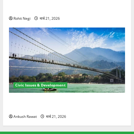
मसूरी रोड हादसा: खाई में गिरी थार, एक युवक की मौत—SDRF
ने दो को बचाया
Rohit Negi
मार्च 21, 2026
Civic Issues & Development
रामझूला पुल की मरम्मत शुरू! 11 करोड़ की योजना, चारधाम
यात्रा से पहले होगा काम पूरा
Ankush Rawat
मार्च 21, 2026