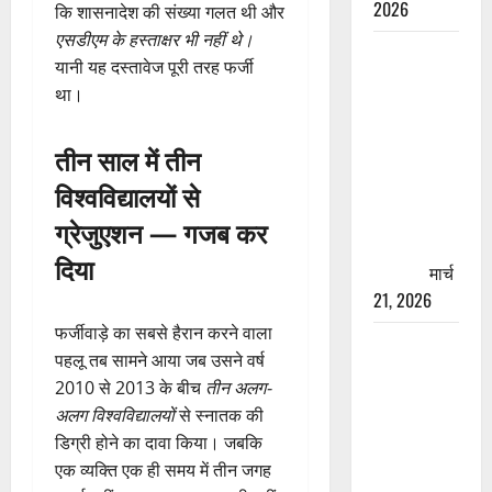
2026
कि शासनादेश की संख्या गलत थी और
एसडीएम के हस्ताक्षर भी नहीं थे।
रामझूला पुल
यानी यह दस्तावेज पूरी तरह फर्जी
की मरम्मत
था।
शुरू! 11
करोड़ की
तीन साल में तीन
योजना,
विश्वविद्यालयों से
चारधाम
यात्रा से
ग्रेजुएशन — गजब कर
पहले होगा
दिया
काम पूरा
मार्च
21, 2026
फर्जीवाड़े का सबसे हैरान करने वाला
AIIMS
पहलू तब सामने आया जब उसने वर्ष
ऋषिकेश के
2010 से 2013 के बीच
तीन अलग-
नाम पर
अलग विश्वविद्यालयों
से स्नातक की
नौकरी का
डिग्री होने का दावा किया। जबकि
झांसा! फर्जी
एक व्यक्ति एक ही समय में तीन जगह
भर्ती विज्ञापन