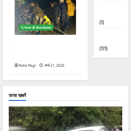
Waterfalls &
Nature
(1)
Crime & Accident
Weather
Update
मसूरी रोड हादसा: खाई में गिरी
(171)
थार, एक युवक की मौत—SDRF
ने दो को बचाया
Rohit Negi
मार्च 21, 2026
ताजा खबरें