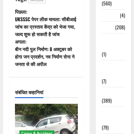
(560)
पो
पिछला:
Naukri
(4)
UKSSSC पेपर लीक मामला: सीबीआई
स्ट
जांच का प्रस्ताव केंद्र को भेजा गया,
News
(208)
जल्द शुरू हो सकती है जांच
ने
Opinion /
अगला:
Editorial
वि
बीन नदी पुल निर्माण: 8 अक्टूबर को
(1)
होगा जन प्रदर्शन, नव निर्माण सेना ने
गे
जनता से की अपील
Opinion &
श
Editorial
(7)
न
संबंधित कहानियां
Politics
(389)
Sarkari
Naukri
(79)
Crime & Accident