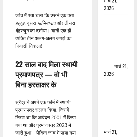
मार्च 21,
2026
जांच में पता चला कि उसने एक पता
ऋषिकेश में
हापुड़
, दूसरा
गाजियाबाद
और तीसरा
बड़ा प्रॉपर्टी
देहरादून
का दर्शाया। यानी एक ही
फ्रॉड! 100
व्यक्ति तीन अलग-अलग जगहों का
रुपये के स्टांप
निवासी निकला!
पेपर पर NRI
की जमीन
22 साल बाद मिला स्थायी
हड़पी
मार्च 21,
प्रमाणपत्र — वो भी
2026
बिना हस्ताक्षर के
मसूरी रोड
हादसा: खाई में
गिरी थार, एक
सुरेंद्र ने अपने एक फॉर्म में स्थायी
युवक की मौत
प्रमाणपत्र संलग्न किया, जिसमें
—SDRF ने
लिखा था कि आवेदन 2001 में किया
दो को बचाया
गया था और प्रमाणपत्र 2023 में
मार्च 21,
जारी हुआ। लेकिन जांच में पाया गया