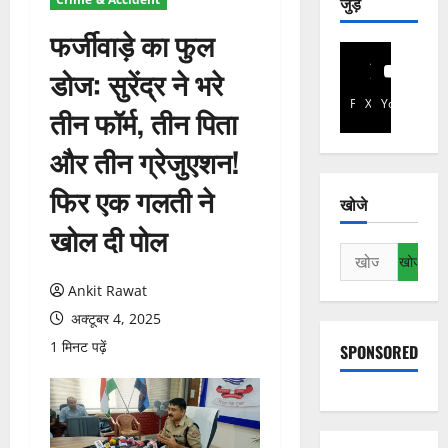
जुड़े
फर्जीवाड़े का फुल
डोज: सुरेंद्र ने भरे
Facebook
X
YouTube
तीन फॉर्म, तीन पिता
और तीन ग्रेजुएशन!
फिर एक गलती ने
खोजे
खोल दी पोल
निम्न
को
Ankit Rawat
खोजें:
अक्टूबर 4, 2025
1 मिनट पढ़ें
SPONSORED