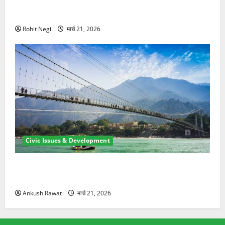
मसूरी रोड हादसा: खाई में गिरी थार, एक युवक की मौत—SDRF
ने दो को बचाया
Rohit Negi
मार्च 21, 2026
Civic Issues & Development
रामझूला पुल की मरम्मत शुरू! 11 करोड़ की योजना, चारधाम
यात्रा से पहले होगा काम पूरा
Ankush Rawat
मार्च 21, 2026