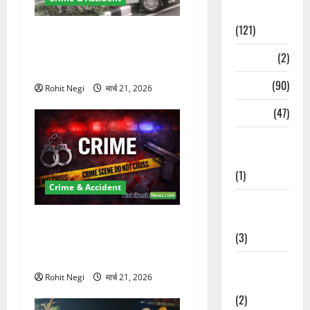
Spirituality
(121)
दून में रफ्तार का कहर! 120
Km/h थार ने स्कूटी सवारों को
Temples
(2)
कुचला, एक की मौत
Temples
(90)
Rohit Negi
मार्च 21, 2026
Travel
(47)
Treks &
Adventures
(1)
Crime & Accident
Treks &
Adventures
ऋषिकेश में बड़ा प्रॉपर्टी फ्रॉड!
(3)
100 रुपये के स्टांप पेपर पर NRI
की जमीन हड़पी
Waterfalls &
Rohit Negi
मार्च 21, 2026
Nature
(2)