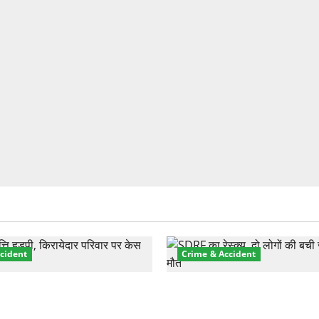
cident
Crime & Accident
़ा प्रॉपर्टी फ्रॉड! 100 रुपये के
मसूरी रोड हादसा: खाई में गिरी थ
पर NRI की जमीन हड़पी
की मौत—SDRF ने दो को बचाया