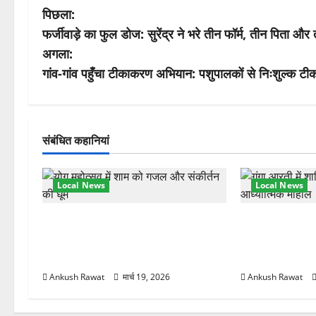
पो
पिछला:
फर्जीवाड़े का फुल डोज: सुरेंद्र ने भरे तीन फॉर्म, तीन पिता
स्ट
अगला:
ने
गांव-गांव पहुँचा टीकाकरण अभियान: पशुपालकों से निःशुल्क 
वि
गे
संबंधित कहानियां
श
Local News
Local News
न
अंतरराष्ट्रीय योग महोत्सव में तीसरे दिन
परमार्थ निकेतन प
योग की गहराई, साधकों ने सीखी प्राणायाम
आरती में लिया भा
और मेडिटेशन तकनीक
मुलाकात
Ankush Rawat
मार्च 19, 2026
Ankush Rawat