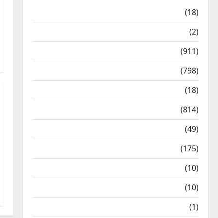
Astrology
(18)
Bizarre
(2)
Civic Issues & Development
(911)
Crime & Accident
(798)
Culture & Lifestyle
(18)
Current Affairs
(814)
Education & Exam Updates
(49)
Festivals & Events
(175)
Festivals & Events
(10)
Food & Local Cuisine
(10)
Food & Local Cuisine
(1)