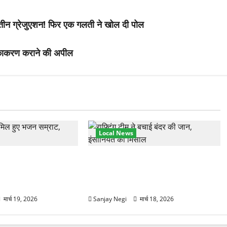
 और तीन ग्रेजुएशन! फिर एक गलती ने खोल दी पोल
टीकाकरण कराने की अपील
Local News
हुंचे अनूप जलोटा, गंगा
गंगा में बहते बंदर की बचाई जान, राफ्टिंग
ग, स्वामी चिदानंद से
टीम और पर्यटकों का रेस्क्यू वीडियो
वायरल
मार्च 19, 2026
Sanjay Negi
मार्च 18, 2026