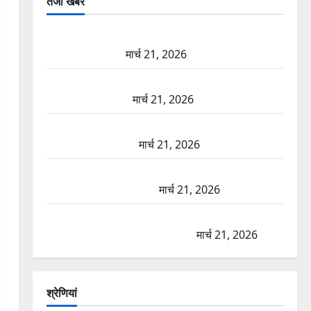
तजा खबरें
दून में रफ्तार का कहर! 120 Km/h थार ने स्कूटी सवारों को
कुचला, एक की मौत
मार्च 21, 2026
ऋषिकेश में बड़ा प्रॉपर्टी फ्रॉड! 100 रुपये के स्टांप पेपर पर
NRI की जमीन हड़पी
मार्च 21, 2026
मसूरी रोड हादसा: खाई में गिरी थार, एक युवक की मौत—
SDRF ने दो को बचाया
मार्च 21, 2026
रामझूला पुल की मरम्मत शुरू! 11 करोड़ की योजना, चारधाम
यात्रा से पहले होगा काम पूरा
मार्च 21, 2026
AIIMS ऋषिकेश के नाम पर नौकरी का झांसा! फर्जी भर्ती
विज्ञापन से युवाओं को ठगने की कोशिश
मार्च 21, 2026
श्रेणियां