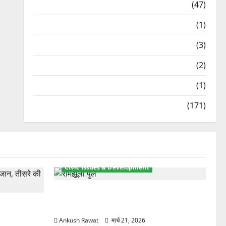
Travel
(47)
Treks & Adventures
(1)
Treks & Adventures
(3)
Waterfalls & Nature
(2)
Waterfalls & Nature
(1)
Weather Update
(171)
Civic Issues & Development
रामझूला पुल की मरम्मत शुरू! 11 करोड़ की
ार, एक युवक
योजना, चारधाम यात्रा से पहले होगा काम पूरा
Ankush Rawat
मार्च 21, 2026