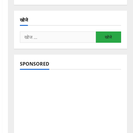
खोजे
निम्न
को
खोजें:
SPONSORED