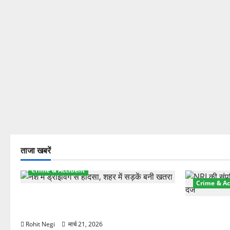
ताजा खबरें
Crime & Accident
Crime & Ac
दून में रफ्तार का कहर! 120 Km/h थार ने
स्कूटी सवारों को कुचला, एक की मौत
ऋषिकेश में बड
स्टांप पेपर 
Rohit Negi
मार्च 21, 2026