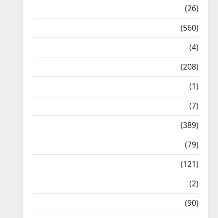
Health & Wellness
(26)
Local News
(560)
Naukri
(4)
News
(208)
Opinion / Editorial
(1)
Opinion & Editorial
(7)
Politics
(389)
Sarkari Naukri
(79)
Spirituality
(121)
Temples
(2)
Temples
(90)