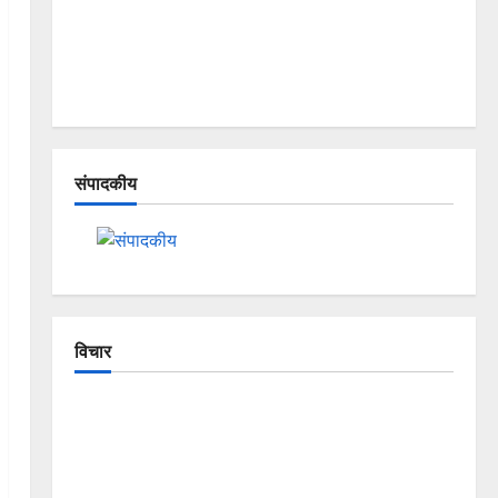
संपादकीय
विचार
The Crumbling Mountains of
Uttarakhand: Continuous Disasters in
Dehradun, Chamoli, and Joshimath —
Why Is This Destruction Repeating?