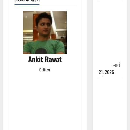
रामझूला पुल
की मरम्मत
शुरू! 11
करोड़ की
योजना,
चारधाम
यात्रा से
Ankit Rawat
पहले होगा
काम पूरा
मार्च
Editor
21, 2026
AIIMS
ऋषिकेश के
नाम पर
नौकरी का
झांसा! फर्जी
भर्ती विज्ञापन
से युवाओं को