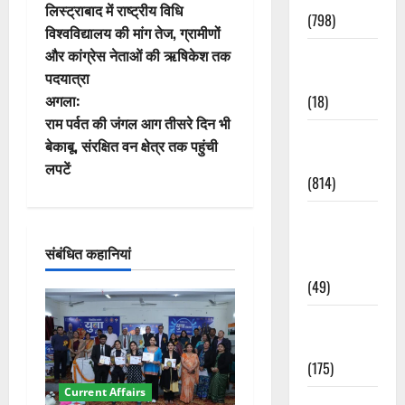
लिस्ट्राबाद में राष्ट्रीय विधि
(798)
स्ट
विश्वविद्यालय की मांग तेज, ग्रामीणों
और कांग्रेस नेताओं की ऋषिकेश तक
Culture &
ने
पदयात्रा
Lifestyle
वि
अगला:
(18)
राम पर्वत की जंगल आग तीसरे दिन भी
गे
Current
बेकाबू, संरक्षित वन क्षेत्र तक पहुंची
Affairs
लपटें
श
(814)
न
Education &
Exam
संबंधित कहानियां
Updates
(49)
Festivals &
Events
(175)
Current Affairs
Festivals &