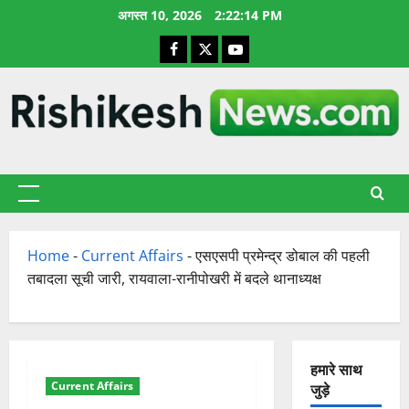
छोड़कर
अगस्त 10, 2026
2:22:15 PM
सामग्री
Facebook
X
YouTube
पर
जाएँ
प्राथमिक
सूची
Home
-
Current Affairs
-
एसएसपी प्रमेन्द्र डोबाल की पहली
तबादला सूची जारी, रायवाला-रानीपोखरी में बदले थानाध्यक्ष
हमारे साथ
Current Affairs
जुड़े