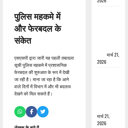
2026
ऋषिकेश में
पुलिस महकमे में
बड़ा प्रॉपर्टी
और फेरबदल के
फ्रॉड! 100
रुपये के स्टांप
संकेत
पेपर पर NRI
की जमीन
हड़पी
मार्च 21,
एसएसपी द्वारा जारी यह पहली तबादला
2026
सूची पुलिस महकमे में प्रशासनिक
फेरबदल की शुरुआत के रूप में देखी
मसूरी रोड
जा रही है। माना जा रहा है कि आने
हादसा: खाई में
वाले दिनों में विभाग में और भी बदलाव
गिरी थार, एक
देखने को मिल सकते हैं।
युवक की मौत
—SDRF ने
दो को बचाया
मार्च 21,
2026
लेखक के बारे में