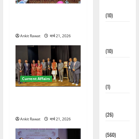
Events
देहरादून में युवा संसद 2026:
(10)
छात्रों ने लोकतंत्र और संविधान
पर रखे दमदार विचार
Food &
Local
Ankit Rawat
मार्च 21, 2026
Cuisine
(10)
Food &
Local
Cuisine
Current Affairs
(1)
देहरादून में इंटरनेशनल मैरीटाइम
Health &
कॉन्फ्रेंस की शुरुआत, 7 देशों के
Wellness
200+ प्रतिनिधि शामिल
(26)
Ankit Rawat
मार्च 21, 2026
Local News
(560)