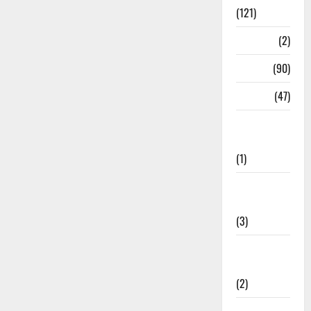
(121)
Temples
(2)
Temples
(90)
Travel
(47)
Treks &
Adventures
(1)
Treks &
Adventures
(3)
Waterfalls &
Nature
(2)
Waterfalls &