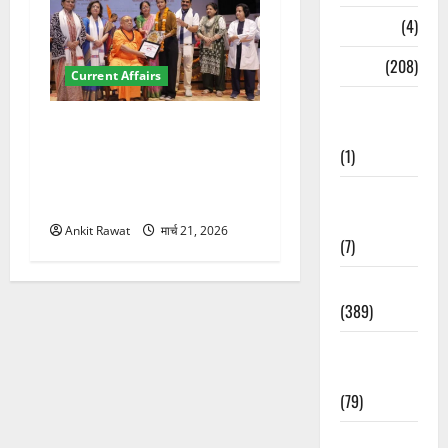
Naukri
(4)
News
(208)
Current Affairs
Opinion /
“पहाड़ की नारी, देश की शक्ति”
Editorial
कार्यक्रम में गूंजी महिला
(1)
सशक्तीकरण की आवाज, 12
Opinion &
महिलाओं को मिला सम्मान
Editorial
Ankit Rawat
मार्च 21, 2026
(7)
Politics
(389)
Sarkari
Naukri
(79)
Spirituality