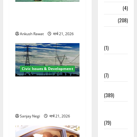
Naukri
(4)
रामझूला पुल की मरम्मत शुरू! 11
करोड़ की योजना, चारधाम यात्रा
News
(208)
से पहले होगा काम पूरा
Opinion /
Ankush Rawat
मार्च 21, 2026
Editorial
(1)
Opinion &
Editorial
Civic Issues & Development
(7)
कुंभ 2027 की तैयारी तेज! हरिद्वार
Politics
में बिजली व्यवस्था मजबूत करने
(389)
के लिए 21.51 करोड़ की योजना
मंजूर
Sarkari
Naukri
Sanjay Negi
मार्च 21, 2026
(79)
Spirituality