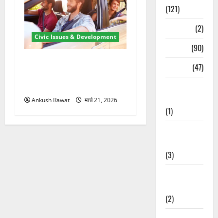
(121)
Temples
(2)
Civic Issues & Development
Temples
(90)
उत्तराखंड में BlaBla पर लग
Travel
(47)
सकती है रोक! हादसे के बाद
सरकार सख्त, जांच तेज
Treks &
Adventures
Ankush Rawat
मार्च 21, 2026
(1)
Treks &
Adventures
(3)
Waterfalls &
Nature
(2)
Waterfalls &