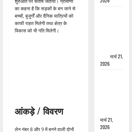
2026
शुरुआत पर संतोष जताया। ग्रामीणों
का कहना है कि सड़कों के बन जाने से
ऋषिकेश में
बच्चों, बुजुर्गों और दैनिक यात्रियों को
बड़ा प्रॉपर्टी
काफी राहत मिलेगी तथा क्षेत्र के
फ्रॉड! 100
विकास को भी गति मिलेगी।
रुपये के स्टांप
पेपर पर NRI
की जमीन
हड़पी
मार्च 21,
2026
मसूरी रोड
हादसा: खाई में
गिरी थार, एक
युवक की मौत
—SDRF ने
आंकड़े / विवरण
दो को बचाया
मार्च 21,
2026
लेन नंबर 8 और 9 में बनने वाली दोनों