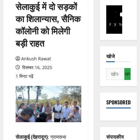
सेलाकुई में दो सड़कों
का शिलान्यास, सैनिक
Facebook
X
YouTube
कॉलोनी को मिलेगी
बड़ी राहत
खोजे
Ankush Rawat
दिसम्बर 16, 2025
निम्न
1 मिनट पढ़ें
को
खोजें:
SPONSORED
संपादकीय
सेलाकुई (देहरादून)
: ग्रामसभा