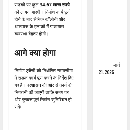
सड़कों पर कुल
34.67 लाख रुपये
रामझूला पुल
की लागत आएगी। निर्माण कार्य पूर्ण
की मरम्मत
होने के बाद सैनिक कॉलोनी और
शुरू! 11
आसपास के इलाकों में यातायात
करोड़ की
व्यवस्था बेहतर होगी।
योजना,
चारधाम
आगे क्या होगा
यात्रा से
पहले होगा
काम पूरा
मार्च
निर्माण एजेंसी को निर्धारित समयसीमा
21, 2026
में सड़क कार्य पूरा करने के निर्देश दिए
AIIMS
गए हैं। प्रशासन की ओर से कार्य की
ऋषिकेश के
निगरानी की जाएगी ताकि समय पर
नाम पर
और गुणवत्तापूर्ण निर्माण सुनिश्चित हो
नौकरी का
सके।
झांसा! फर्जी
भर्ती विज्ञापन
से युवाओं को