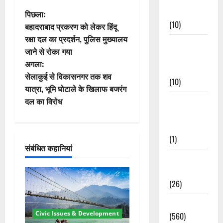
Events
पो
पिछला:
(10)
बहादराबाद प्रकरण को लेकर हिंदू
स्ट
रक्षा दल का प्रदर्शन, पुलिस मुख्यालय
Food &
जाने से रोका गया
ने
Local
अगला:
Cuisine
वि
सेलाकुई से विकासनगर तक शव
(10)
यात्रा, भूमि घोटाले के खिलाफ बजरंग
गे
दल का विरोध
Food &
Local
श
Cuisine
न
(1)
संबंधित कहानियां
Health &
Wellness
(26)
Local News
Civic Issues & Development
(560)