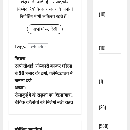
तेज़ मानी जाती है। संपादकीय
Events
जिम्मेदारियों के साथ-साथ वे ज़मीनी
(10)
रिपोर्टिंग में भी सक्रिय रहते हैं।
Food &
सभी पोस्ट देखें
Local
Cuisine
Tags:
Dehradun
(10)
पो
पिछला:
Food &
एनपीसीआई अधिकारी बनकर महिला
Local
स्ट
से 90 हजार की ठगी, क्लेमेंटटाउन में
Cuisine
मामला दर्ज
(1)
ने
अगला:
Health &
वि
सेलाकुई में दो सड़कों का शिलान्यास,
Wellness
सैनिक कॉलोनी को मिलेगी बड़ी राहत
गे
(26)
श
Local News
(560)
संबंधित कहानियां