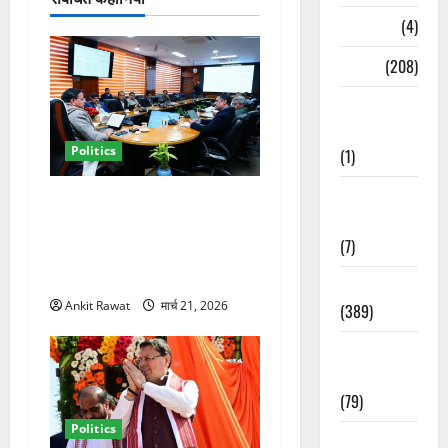
न
Naukri
(4)
News
(208)
Opinion /
Editorial
Politics
(1)
Opinion &
कैबिनेट विस्तार के बाद धामी का
Editorial
कम होगा बोझ! 35 विभागों का
(7)
बंटवारा जल्द, सरकार में आएगी
तेजी
Politics
Ankit Rawat
मार्च 21, 2026
(389)
Sarkari
Naukri
(79)
Politics
Spirituality