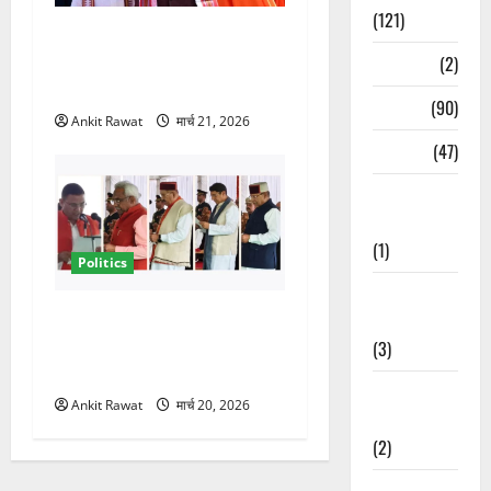
(121)
धामी कैबिनेट विस्तार से साफ
संकेत! 2027 चुनाव में भी वही होंगे
Temples
(2)
चेहरा, इतिहास रचने की तैयारी
Temples
(90)
Ankit Rawat
मार्च 21, 2026
Travel
(47)
Treks &
Adventures
(1)
Politics
Treks &
नवरात्र में धामी कैबिनेट का बड़ा
Adventures
विस्तार! 5 नए मंत्रियों की एंट्री,
(3)
मैदान-पहाड़ का साधा गया संतुलन
Waterfalls &
Ankit Rawat
मार्च 20, 2026
Nature
(2)
Waterfalls &