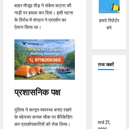
बाहर मौजूद भीड़ ने संकेत कटारा की
गाड़ी पर हमला कर दिया। इसी घटना
के विरोध में संगठन ने प्रदर्शन का
हमारे रिपोर्टर
ऐलान किया था।
बने
तजा खबरें
दून में रफ्तार
का कहर! 120
प्रशासनिक पक्ष
Km/h थार ने
स्कूटी सवारों
को कुचला,
पुलिस ने कानून-व्यवस्था बनाए रखने
एक की मौत
के मद्देनजर कनक चौक पर बैरिकेडिंग
मार्च 21,
कर प्रदर्शनकारियों को रोक लिया।