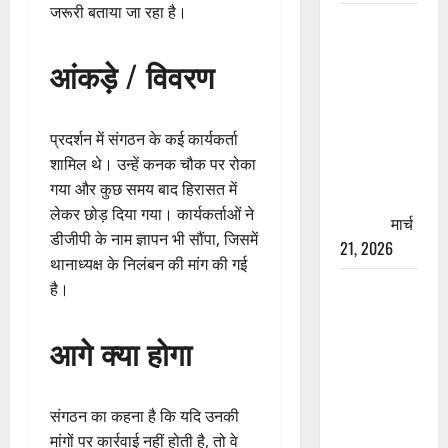
जरूरी बताया जा रहा है।
रामझूला पुल
की मरम्मत
आंकड़े / विवरण
शुरू! 11
करोड़ की
योजना,
प्रदर्शन में संगठन के कई कार्यकर्ता
चारधाम
शामिल थे। उन्हें कनक चौक पर रोका
यात्रा से
गया और कुछ समय बाद हिरासत में
पहले होगा
लेकर छोड़ दिया गया। कार्यकर्ताओं ने
काम पूरा
मार्च
डीजीपी के नाम ज्ञापन भी सौंपा, जिसमें
21, 2026
थानाध्यक्ष के निलंबन की मांग की गई
AIIMS
है।
ऋषिकेश के
नाम पर
आगे क्या होगा
नौकरी का
झांसा! फर्जी
भर्ती विज्ञापन
संगठन का कहना है कि यदि उनकी
से युवाओं को
मांगों पर कार्रवाई नहीं होती है, तो वे