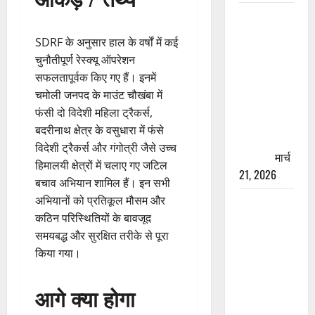
रामझूला पुल
की मरम्मत
SDRF के अनुसार हाल के वर्षों में कई
शुरू! 11
चुनौतीपूर्ण रेस्क्यू ऑपरेशन
करोड़ की
सफलतापूर्वक किए गए हैं। इनमें
योजना,
चमोली जनपद के माउंट चौखंबा में
चारधाम
फंसी दो विदेशी महिला ट्रैकर्स,
यात्रा से
बदरीनाथ क्षेत्र के वसुधारा में फंसे
पहले होगा
विदेशी ट्रैकर्स और गंगोत्री जैसे उच्च
काम पूरा
मार्च
हिमालयी क्षेत्रों में चलाए गए जटिल
21, 2026
बचाव अभियान शामिल हैं। इन सभी
अभियानों को प्रतिकूल मौसम और
AIIMS
कठिन परिस्थितियों के बावजूद
ऋषिकेश के
समयबद्ध और सुरक्षित तरीके से पूरा
नाम पर
किया गया।
नौकरी का
झांसा! फर्जी
भर्ती विज्ञापन
आगे क्या होगा
से युवाओं को