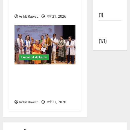
कॉन्फ्रेंस की शुरुआत, 7 देशों के
Nature
200+ प्रतिनिधि शामिल
(1)
Ankit Rawat
मार्च 21, 2026
Weather
Update
(171)
Current Affairs
“पहाड़ की नारी, देश की शक्ति”
कार्यक्रम में गूंजी महिला
सशक्तीकरण की आवाज, 12
महिलाओं को मिला सम्मान
Ankit Rawat
मार्च 21, 2026