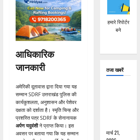
हमारे रिपोर्टर
बने
आधिकारिक
जानकारी
तजा खबरें
दून में रफ्तार
अमेरिकी दूतावास द्वारा दिया गया यह
का कहर! 120
सम्मान SDRF उत्तराखंड पुलिस की
Km/h थार ने
कार्यकुशलता, अनुशासन और पेशेवर
स्कूटी सवारों
दक्षता को दर्शाता है। स्मृति चिन्ह और
को कुचला,
प्रशस्ति पत्र SDRF के सेनानायक
एक की मौत
अर्पण यदुवंशी
ने प्राप्त किया। इस
मार्च 21,
अवसर पर बताया गया कि यह सम्मान