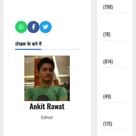
(798)
Culture &
Lifestyle
(18)
लेखक के बारे में
Current
Affairs
(814)
Education &
Exam
Updates
(49)
Ankit Rawat
Festivals &
Events
Editor
(175)
Festivals &