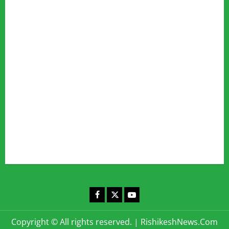
Advertise
Our Team
Fact Checking Policy
Disclaimer
Editorial Policy
Privacy Policy
Cookies Policy
Corrections & Complaints Policy
Corrections & Grievance Redressal Policy
Terms & Condition
Advertising & Sponsored Content Policy
Contact Us
Facebook
X
YouTube
Copyright © All rights reserved.
|
RishikeshNews.Com