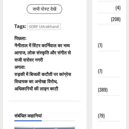
Naukri
(4)
सभी पोस्ट देखें
News
(208)
Tags:
SDRF Uttrakhand
Opinion /
पो
Editorial
पिछला:
(1)
नैनीताल में विंटर कार्निवाल का भव्य
स्ट
आगाज, लोक संस्कृति और संगीत से
Opinion &
सजी सरोवर नगरी
ने
Editorial
अगला:
(7)
वि
रुड़की में बिजली कटौती पर कांग्रेस
विधायक का अनोखा विरोध,
Politics
गे
अधिकारियों की लाइन काटी
(389)
श
Sarkari
Naukri
न
(79)
संबंधित कहानियां
Spirituality