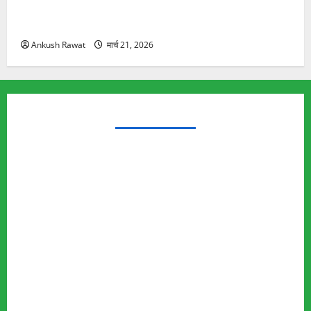
रामझूला पुल की मरम्मत शुरू! 11 करोड़ की योजना, चारधाम
यात्रा से पहले होगा काम पूरा
Ankush Rawat
मार्च 21, 2026
TRENDING TOPICS
Rishikesh Land Protest
Ankita Bhandari Murder Case
Wildlife Conflict
Leopard Attack
Bear Attack
Elephant Attack
Articles
Sukhwant Singh Suicide Case
Save Auli