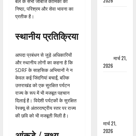
2026
बल के सभी जांबाज कार्मिकों की
निष्ठा, परिश्रम और सेवा भावना का
ऋषिकेश में
प्रतीक है।
बड़ा प्रॉपर्टी
फ्रॉड! 100
स्थानीय प्रतिक्रिया
रुपये के स्टांप
पेपर पर NRI
की जमीन
आपदा प्रबंधन से जुड़े अधिकारियों
हड़पी
मार्च 21,
और स्थानीय लोगों का कहना है कि
2026
SDRF के साहसिक अभियानों ने न
मसूरी रोड
केवल कई जिंदगियां बचाईं, बल्कि
हादसा: खाई में
उत्तराखंड को एक सुरक्षित पर्यटन
गिरी थार, एक
राज्य के रूप में भी मजबूत पहचान
युवक की मौत
दिलाई है। विदेशी पर्यटकों के सुरक्षित
—SDRF ने
रेस्क्यू से अंतरराष्ट्रीय स्तर पर राज्य
दो को बचाया
की छवि को भी मजबूती मिली है।
मार्च 21,
2026
आंकड़े / तथ्य