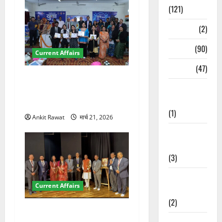
(121)
Temples
(2)
Temples
(90)
Current Affairs
Travel
(47)
देहरादून में युवा संसद 2026:
Treks &
छात्रों ने लोकतंत्र और संविधान
Adventures
पर रखे दमदार विचार
(1)
Ankit Rawat
मार्च 21, 2026
Treks &
Adventures
(3)
Waterfalls &
Current Affairs
Nature
(2)
देहरादून में इंटरनेशनल मैरीटाइम
Waterfalls &