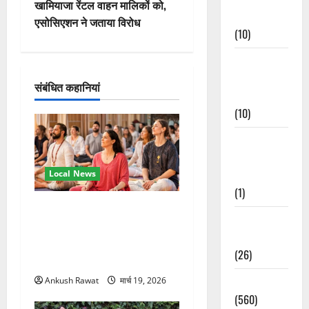
खामियाजा रेंटल वाहन मालिकों को,
गे
Events
एसोसिएशन ने जताया विरोध
(10)
श
Food &
न
Local
संबंधित कहानियां
Cuisine
(10)
Food &
Local
Cuisine
Local News
(1)
अंतरराष्ट्रीय योग महोत्सव में
Health &
तीसरे दिन योग की गहराई, साधकों
Wellness
ने सीखी प्राणायाम और मेडिटेशन
(26)
तकनीक
Local News
Ankush Rawat
मार्च 19, 2026
(560)