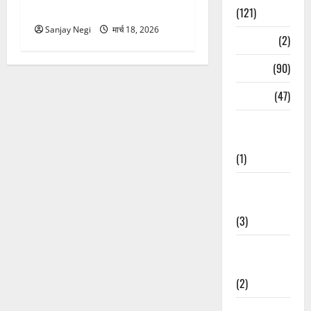
रेस्क्यू वीडियो वायरल
(121)
Sanjay Negi
मार्च 18, 2026
Temples
(2)
Temples
(90)
Travel
(47)
Treks &
Adventures
(1)
Treks &
Adventures
(3)
Waterfalls &
Nature
(2)
Waterfalls &