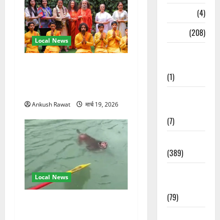
Naukri
(4)
News
(208)
Local News
Opinion /
Editorial
परमार्थ निकेतन पहुंचे अनूप
(1)
जलोटा, गंगा आरती में लिया भाग,
स्वामी चिदानंद से मुलाकात
Opinion &
Ankush Rawat
मार्च 19, 2026
Editorial
(7)
Politics
(389)
Sarkari
Local News
Naukri
(79)
गंगा में बहते बंदर की बचाई जान,
राफ्टिंग टीम और पर्यटकों का
Spirituality