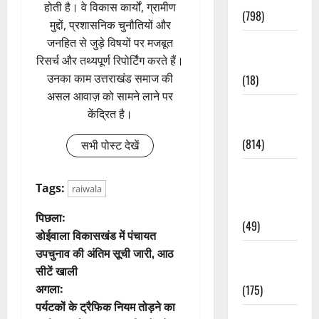
होती है। वे विकास कार्यों, ग्रामीण
(798)
मुद्दों, प्रशासनिक चुनौतियों और
जनहित से जुड़े विषयों पर मजबूत
Culture &
रिसर्च और तथ्यपूर्ण रिपोर्टिंग करते हैं।
Lifestyle
उनका काम उत्तराखंड समाज की
(18)
असल आवाज़ को सामने लाने पर
Current
केंद्रित है।
Affairs
(814)
सभी पोस्ट देखें
Education &
Tags:
Exam
raiwala
Updates
पो
पिछला:
(49)
डोईवाला विकासखंड में पंचायत
स्ट
उपचुनाव की अंतिम सूची जारी, आठ
Festivals &
सीटें खाली
Events
ने
अगला:
(175)
वि
पर्यटकों के ट्रैफिक नियम तोड़ने का
Festivals &