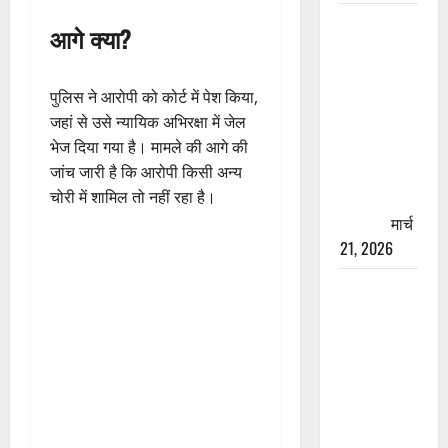
रामझूला पुल
आगे क्या?
की मरम्मत
शुरू! 11
करोड़ की
पुलिस ने आरोपी को कोर्ट में पेश किया,
योजना,
जहां से उसे न्यायिक अभिरक्षा में जेल
चारधाम
भेज दिया गया है। मामले की आगे की
यात्रा से
जांच जारी है कि आरोपी किसी अन्य
पहले होगा
चोरी में शामिल तो नहीं रहा है।
काम पूरा
मार्च
21, 2026
AIIMS
ऋषिकेश के
नाम पर
नौकरी का
झांसा! फर्जी
भर्ती विज्ञापन
से युवाओं को