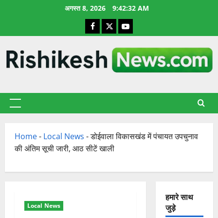
छोड़कर
अगस्त 8, 2026
9:42:33 AM
सामग्री
Facebook
X
YouTube
पर
जाएँ
प्राथमिक
सूची
Home
-
Local News
-
डोईवाला विकासखंड में पंचायत उपचुनाव
की अंतिम सूची जारी, आठ सीटें खाली
हमारे साथ
Local News
जुड़े