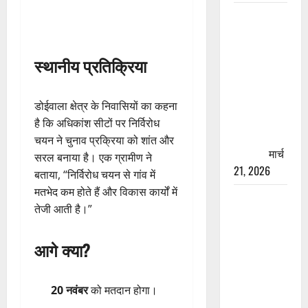
रामझूला पुल
की मरम्मत
शुरू! 11
स्थानीय प्रतिक्रिया
करोड़ की
योजना,
चारधाम
डोईवाला क्षेत्र के निवासियों का कहना
यात्रा से
है कि अधिकांश सीटों पर निर्विरोध
पहले होगा
चयन ने चुनाव प्रक्रिया को शांत और
काम पूरा
मार्च
सरल बनाया है। एक ग्रामीण ने
21, 2026
बताया, “निर्विरोध चयन से गांव में
मतभेद कम होते हैं और विकास कार्यों में
AIIMS
तेजी आती है।”
ऋषिकेश के
नाम पर
आगे क्या?
नौकरी का
झांसा! फर्जी
भर्ती विज्ञापन
20 नवंबर
को मतदान होगा।
से युवाओं को