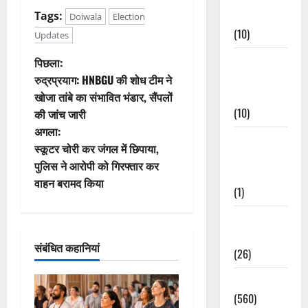
Events
Tags:
Doiwala
Election
(10)
Updates
पो
Food &
पिछला:
Local
रुद्रप्रयाग: HNBGU की शोध टीम ने
स्ट
Cuisine
खोजा तांबे का संभावित भंडार, सैंपलों
(10)
की जांच जारी
ने
अगला:
Food &
वि
स्कूटर चोरी कर जंगल में छिपाया,
Local
पुलिस ने आरोपी को गिरफ्तार कर
Cuisine
गे
वाहन बरामद किया
(1)
श
Health &
न
Wellness
संबंधित कहानियां
(26)
Local News
(560)