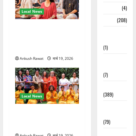
Naukri
(4)
Local News
News
(208)
अंतरराष्ट्रीय योग महोत्सव में
Opinion /
तीसरे दिन योग की गहराई, साधकों
Editorial
ने सीखी प्राणायाम और मेडिटेशन
(1)
तकनीक
Opinion &
Ankush Rawat
मार्च 19, 2026
Editorial
(7)
Politics
(389)
Local News
Sarkari
परमार्थ निकेतन पहुंचे अनूप
Naukri
जलोटा, गंगा आरती में लिया भाग,
(79)
स्वामी चिदानंद से मुलाकात
Spirituality
Ankush Rawat
मार्च 19, 2026