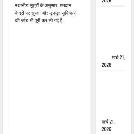
2026
स्थानीय सूत्रों के अनुसार, मतदान
ऋषिकेश में
केंद्रों पर सुरक्षा और मूलभूत सुविधाओं
बड़ा प्रॉपर्टी
की जांच भी पूरी कर ली गई है।
फ्रॉड! 100
रुपये के स्टांप
पेपर पर NRI
की जमीन
हड़पी
मार्च 21,
2026
मसूरी रोड
हादसा: खाई में
गिरी थार, एक
युवक की मौत
—SDRF ने
दो को बचाया
मार्च 21,
2026