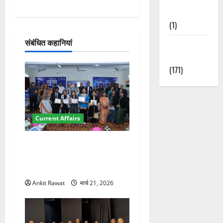
श
Nature
(1)
न
संबंधित कहानियां
Weather
Update
(171)
Current Affairs
देहरादून में युवा संसद 2026:
छात्रों ने लोकतंत्र और संविधान
पर रखे दमदार विचार
Ankit Rawat
मार्च 21, 2026