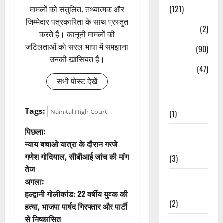
(121)
मामलों को संतुलित, तथ्यात्मक और
जिम्मेदार पत्रकारिता के साथ प्रस्तुत
Temples
(2)
करते हैं। कानूनी मामलों की
जटिलताओं को सरल भाषा में समझाना
Temples
(90)
उनकी खासियत है।
Travel
(47)
सभी पोस्ट देखें
Treks &
Adventures
Tags:
Nainital High Court
(1)
पो
पिछला:
Treks &
न्याय बचाओ यात्रा के दौरान गरजे
Adventures
स्ट
गणेश गोदियाल, सीबीआई जांच की मांग
(3)
तेज
ने
Waterfalls &
अगला:
Nature
वि
हल्द्वानी गोलीकांड: 22 वर्षीय युवक की
(2)
हत्या, भाजपा पार्षद गिरफ्तार और पार्टी
गे
से निष्कासित
Waterfalls &