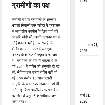
2026
ग्रामीणों का पक्ष
ऋषिकेश में
बड़ा प्रॉपर्टी
सतोली गांव के ग्रामीणों के अनुसार
फ्रॉड! 100
भवाली निवासी एक व्यक्ति ने प्रशासन
रुपये के स्टांप
से आवासीय उपयोग के लिए पानी की
पेपर पर NRI
अनुमति मांगी थी, जबकि उसका गांव में
की जमीन
कोई मकान नहीं है। आरोप है कि
हड़पी
मार्च 21,
बोरिंग का पानी ऊपर स्थित एक
2026
बिल्डर के कॉटेज में पहुंचाया जा रहा
मसूरी रोड
है। ग्रामीणों का यह भी कहना है कि
हादसा: खाई में
वर्ष 2011 में बोरिंग की अनुमति दी गई
गिरी थार, एक
थी, लेकिन उस समय बोरिंग नहीं की
युवक की मौत
गई। अब करीब 10 साल पुरानी
—SDRF ने
अनुमति के आधार पर दोबारा एनओसी
दो को बचाया
मांगी गई, जिसे तहसील स्तर पर बिना
मार्च 21,
नए सिरे से अनुमति के स्वीकार कर
2026
लिया गया।