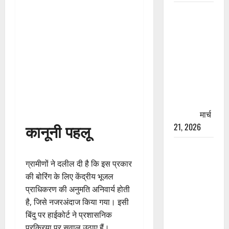
रामझूला पुल
की मरम्मत
शुरू! 11
करोड़ की
योजना,
चारधाम
यात्रा से
पहले होगा
काम पूरा
मार्च
कानूनी पहलू
21, 2026
AIIMS
ऋषिकेश के
ग्रामीणों ने दलील दी है कि इस प्रकार
नाम पर
की बोरिंग के लिए केंद्रीय भूजल
नौकरी का
प्राधिकरण की अनुमति अनिवार्य होती
झांसा! फर्जी
है, जिसे नजरअंदाज किया गया। इसी
भर्ती विज्ञापन
बिंदु पर हाईकोर्ट ने प्रशासनिक
से युवाओं को
प्रक्रिया पर सवाल उठाए हैं।