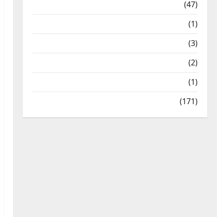
Travel
(47)
Treks & Adventures
(1)
Treks & Adventures
(3)
Waterfalls & Nature
(2)
Waterfalls & Nature
(1)
Weather Update
(171)