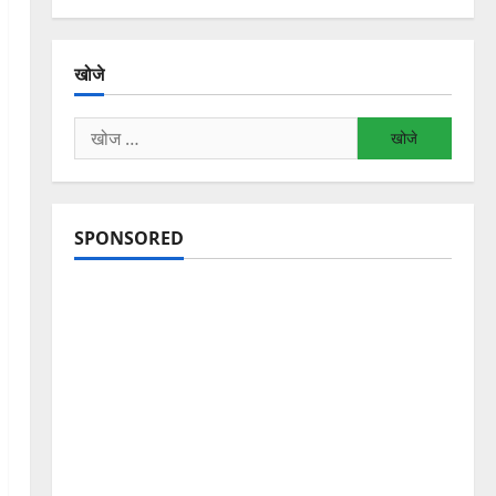
खोजे
निम्न
को
खोजें:
SPONSORED