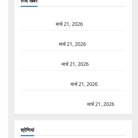
तजा खबरें
दून में रफ्तार का कहर! 120 Km/h थार ने स्कूटी सवारों को
कुचला, एक की मौत
मार्च 21, 2026
ऋषिकेश में बड़ा प्रॉपर्टी फ्रॉड! 100 रुपये के स्टांप पेपर पर
NRI की जमीन हड़पी
मार्च 21, 2026
मसूरी रोड हादसा: खाई में गिरी थार, एक युवक की मौत—
SDRF ने दो को बचाया
मार्च 21, 2026
रामझूला पुल की मरम्मत शुरू! 11 करोड़ की योजना, चारधाम
यात्रा से पहले होगा काम पूरा
मार्च 21, 2026
AIIMS ऋषिकेश के नाम पर नौकरी का झांसा! फर्जी भर्ती
विज्ञापन से युवाओं को ठगने की कोशिश
मार्च 21, 2026
श्रेणियां