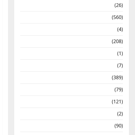
Health & Wellness
(26)
Local News
(560)
Naukri
(4)
News
(208)
Opinion / Editorial
(1)
Opinion & Editorial
(7)
Politics
(389)
Sarkari Naukri
(79)
Spirituality
(121)
Temples
(2)
Temples
(90)