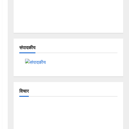
संपादकीय
विचार
The Crumbling Mountains of
Uttarakhand: Continuous Disasters in
Dehradun, Chamoli, and Joshimath —
Why Is This Destruction Repeating?