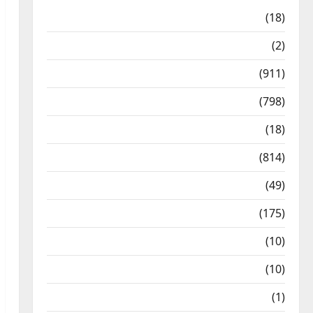
Astrology
(18)
Bizarre
(2)
Civic Issues & Development
(911)
Crime & Accident
(798)
Culture & Lifestyle
(18)
Current Affairs
(814)
Education & Exam Updates
(49)
Festivals & Events
(175)
Festivals & Events
(10)
Food & Local Cuisine
(10)
Food & Local Cuisine
(1)