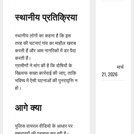
रामझूला पुल
स्थानीय प्रतिक्रिया
की मरम्मत
शुरू! 11
करोड़ की
स्थानीय लोगों का कहना है कि इस
योजना,
तरह की घटनाएं गांव का माहौल खराब
चारधाम
करती हैं और आम नागरिकों में डर पैदा
यात्रा से
करती हैं।
पहले होगा
ग्रामीणों ने मांग की है कि दोषियों के
काम पूरा
मार्च
खिलाफ सख्त कार्रवाई की जाए, ताकि
21, 2026
भविष्य में ऐसी घटनाओं की पुनरावृत्ति न
AIIMS
हो।
ऋषिकेश के
नाम पर
आगे क्या
नौकरी का
झांसा! फर्जी
भर्ती विज्ञापन
पुलिस वायरल वीडियो के आधार पर
से युवाओं को
हमलावरों की पहचान कर रही है।