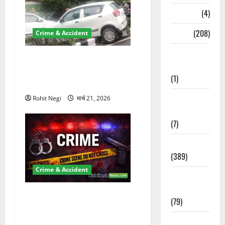
Naukri
(4)
News
(208)
Crime & Accident
Opinion /
दून में रफ्तार का कहर! 120
Editorial
Km/h थार ने स्कूटी सवारों को
(1)
कुचला, एक की मौत
Opinion &
Rohit Negi
मार्च 21, 2026
Editorial
(7)
Politics
(389)
Crime & Accident
Sarkari
Naukri
ऋषिकेश में बड़ा प्रॉपर्टी फ्रॉड!
(79)
100 रुपये के स्टांप पेपर पर NRI
की जमीन हड़पी
Spirituality