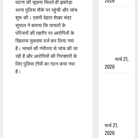
2026
घटना की सूचना मिलते ही झबरेड़ा
थाना पुलिस मौके पर पहुंची और जांच
ऋषिकेश में
शुरू की। एसपी देहात शेखर चंद्र
बड़ा प्रॉपर्टी
सुयाल ने बताया कि घायलों के
फ्रॉड! 100
परिजनों की तहरीर पर आरोपियों के
रुपये के स्टांप
खिलाफ मुकदमा दर्ज कर लिया गया
पेपर पर NRI
है। मामले की गंभीरता से जांच की जा
की जमीन
रही है और आरोपियों की गिरफ्तारी के
हड़पी
मार्च 21,
लिए पुलिस टीमों का गठन कया गया
2026
है।
मसूरी रोड
हादसा: खाई में
गिरी थार, एक
युवक की मौत
—SDRF ने
दो को बचाया
मार्च 21,
2026