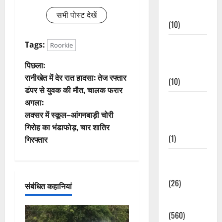
Events
सभी पोस्ट देखें
(10)
Food &
Tags:
Roorkie
Local
पो
पिछला:
Cuisine
रानीखेत में देर रात हादसा: तेज रफ्तार
(10)
स्ट
डंपर से युवक की मौत, चालक फरार
Food &
अगला:
ने
Local
लक्सर में स्कूल–आंगनबाड़ी चोरी
वि
Cuisine
गिरोह का भंडाफोड़, चार शातिर
(1)
गिरफ्तार
गे
Health &
श
Wellness
(26)
संबंधित कहानियां
न
Local News
(560)