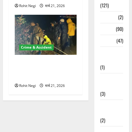
(121)
Rohit Negi
मार्च 21, 2026
Temples
(2)
Temples
(90)
Travel
(47)
Crime & Accident
Treks &
Adventures
मसूरी रोड हादसा: खाई में गिरी
(1)
थार, एक युवक की मौत—SDRF
ने दो को बचाया
Treks &
Adventures
Rohit Negi
मार्च 21, 2026
(3)
Waterfalls &
Nature
(2)
Waterfalls &