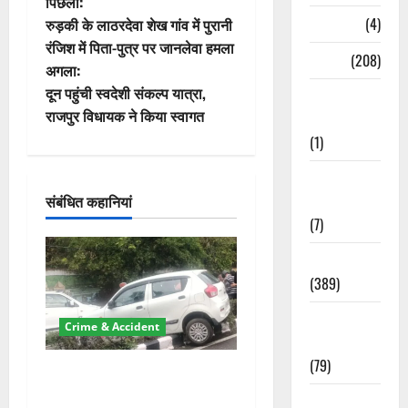
पो
पिछला:
Naukri
(4)
रुड़की के लाठरदेवा शेख गांव में पुरानी
स्ट
रंजिश में पिता-पुत्र पर जानलेवा हमला
News
(208)
अगला:
ने
दून पहुंची स्वदेशी संकल्प यात्रा,
Opinion /
वि
राजपुर विधायक ने किया स्वागत
Editorial
(1)
गे
Opinion &
श
संबंधित कहानियां
Editorial
(7)
न
Politics
(389)
Sarkari
Crime & Accident
Naukri
(79)
दून में रफ्तार का कहर! 120
Km/h थार ने स्कूटी सवारों को
Spirituality