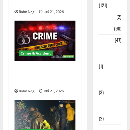
कुचला, एक की मौत
(121)
Rohit Negi
मार्च 21, 2026
Temples
(2)
Temples
(90)
Travel
(47)
Treks &
Crime & Accident
Adventures
(1)
ऋषिकेश में बड़ा प्रॉपर्टी फ्रॉड!
100 रुपये के स्टांप पेपर पर NRI
Treks &
की जमीन हड़पी
Adventures
Rohit Negi
मार्च 21, 2026
(3)
Waterfalls &
Nature
(2)
Waterfalls &