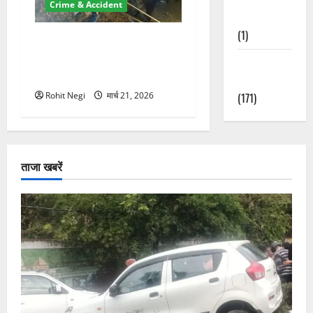
Crime & Accident
Nature
(1)
मसूरी रोड हादसा: खाई में गिरी
थार, एक युवक की मौत—SDRF
Weather
ने दो को बचाया
Update
(171)
Rohit Negi
मार्च 21, 2026
ताजा खबरें