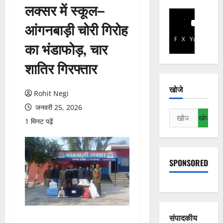
लक्सर में स्कूल–
आंगनबाड़ी चोरी गिरोह
Facebook
X
YouTube
का भंडाफोड़, चार
शातिर गिरफ्तार
खोजे
Rohit Negi
जनवरी 25, 2026
निम्न
1 मिनट पढ़ें
को
खोजें:
SPONSORED
संपादकीय