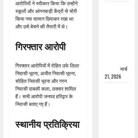
आरोपियों ने स्वीकार किया कि उन्होंने
रामझूला पुल
स्कूलों और आंगनबाड़ी केंद्रों से चोरी
की मरम्मत
किया गया सामान छिपाकर रखा था
शुरू! 11
और उसे बेचने की तैयारी में थे।
करोड़ की
योजना,
गिरफ्तार आरोपी
चारधाम
यात्रा से
पहले होगा
गिरफ्तार आरोपियों में रोहित उर्फ लिला
काम पूरा
मार्च
निवासी भूरना, अजीत निवासी भूरना,
21, 2026
सोहित निवासी भूरना और गगन
AIIMS
निवासी दाबकी कला, लक्सर शामिल
ऋषिकेश के
हैं। सभी आरोपी जनपद हरिद्वार के
नाम पर
निवासी बताए गए हैं।
नौकरी का
झांसा! फर्जी
स्थानीय प्रतिक्रिया
भर्ती विज्ञापन
से युवाओं को