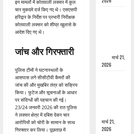
2026
इन मामलों में कोतवाली लक्सर में कुल
चार मुकदमे दर्ज किए गए थे। एसएसपी
ऋषिकेश में
हरिद्वार के निर्देश पर प्रभारी निरीक्षक
बड़ा प्रॉपर्टी
कोतवाली लक्सर को शीघ्र खुलासे के
फ्रॉड! 100
आदेश दिए गए थे।
रुपये के स्टांप
पेपर पर NRI
जांच और गिरफ्तारी
की जमीन
हड़पी
मार्च 21,
2026
पुलिस टीमों ने घटनास्थलों के
मसूरी रोड
आसपास लगे सीसीटीवी कैमरों की
हादसा: खाई में
जांच की और मुखबिर तंत्र को सक्रिय
गिरी थार, एक
किया। फुटेज और सूचनाओं के आधार
युवक की मौत
पर संदिग्धों की पहचान की गई।
—SDRF ने
23/24 जनवरी 2026 की रात पुलिस
दो को बचाया
ने लक्सर क्षेत्र में दबिश देकर चार
मार्च 21,
आरोपियों को चोरी के सामान के साथ
2026
गिरफ्तार कर लिया। पूछताछ में