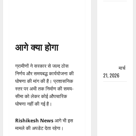
रामझूला पुल
की मरम्मत
शुरू! 11
करोड़ की
योजना,
आगे क्या होगा
चारधाम
यात्रा से
पहले होगा
ग्रामीणों ने सरकार से जल्द ठोस
काम पूरा
मार्च
निर्णय और समयबद्ध कार्ययोजना की
21, 2026
घोषणा की मांग की है। प्रशासनिक
AIIMS
स्तर पर अभी तक निर्माण की समय-
ऋषिकेश के
सीमा को लेकर कोई औपचारिक
नाम पर
घोषणा नहीं की गई है।
नौकरी का
झांसा! फर्जी
Rishikesh News
आगे भी इस
भर्ती विज्ञापन
मामले की अपडेट देता रहेगा।
से युवाओं को