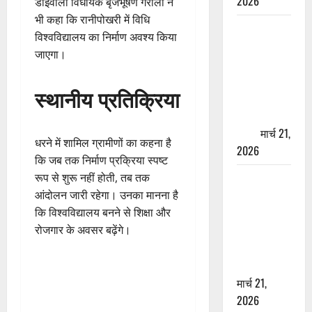
2026
डोईवाला विधायक बृजभूषण गैरोला ने
भी कहा कि रानीपोखरी में विधि
ऋषिकेश में
विश्वविद्यालय का निर्माण अवश्य किया
बड़ा प्रॉपर्टी
जाएगा।
फ्रॉड! 100
रुपये के स्टांप
स्थानीय प्रतिक्रिया
पेपर पर NRI
की जमीन
हड़पी
मार्च 21,
धरने में शामिल ग्रामीणों का कहना है
2026
कि जब तक निर्माण प्रक्रिया स्पष्ट
रूप से शुरू नहीं होती, तब तक
मसूरी रोड
आंदोलन जारी रहेगा। उनका मानना है
हादसा: खाई में
कि विश्वविद्यालय बनने से शिक्षा और
गिरी थार, एक
रोजगार के अवसर बढ़ेंगे।
युवक की मौत
—SDRF ने
दो को बचाया
मार्च 21,
2026