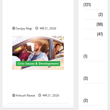
कुंभ 2027 की तैयारी तेज! हरिद्वार
(121)
में बिजली व्यवस्था मजबूत करने
Temples
(2)
के लिए 21.51 करोड़ की योजना
मंजूर
Temples
(90)
Sanjay Negi
मार्च 21, 2026
Travel
(47)
Treks &
Adventures
(1)
Civic Issues & Development
Treks &
Adventures
उत्तराखंड में BlaBla पर लग
(3)
सकती है रोक! हादसे के बाद
Waterfalls &
सरकार सख्त, जांच तेज
Nature
Ankush Rawat
मार्च 21, 2026
(2)
Waterfalls &