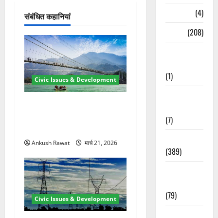
श
Naukri
(4)
संबंधित कहानियां
न
News
(208)
Opinion /
Editorial
(1)
Civic Issues & Development
Opinion &
रामझूला पुल की मरम्मत शुरू! 11
Editorial
करोड़ की योजना, चारधाम यात्रा
(7)
से पहले होगा काम पूरा
Politics
Ankush Rawat
मार्च 21, 2026
(389)
Sarkari
Naukri
(79)
Civic Issues & Development
Spirituality