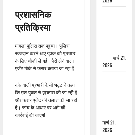
2026
प्रशासनिक
ऋषिकेश में
बड़ा प्रॉपर्टी
प्रतिक्रिया
फ्रॉड! 100
रुपये के स्टांप
पेपर पर NRI
मामला पुलिस तक पहुंचा। पुलिस
की जमीन
रक्तदान करने आए युवक को पूछताछ
हड़पी
मार्च 21,
के लिए चौकी ले गई। पैसे लेने वाला
2026
एजेंट मौके से फरार बताया जा रहा है।
मसूरी रोड
हादसा: खाई में
कोतवाली प्रभारी केसी भट्ट ने कहा
गिरी थार, एक
कि एक युवक से पूछताछ की जा रही है
युवक की मौत
और फरार एजेंट की तलाश की जा रही
—SDRF ने
है। जांच के आधार पर आगे की
दो को बचाया
कार्रवाई की जाएगी।
मार्च 21,
2026