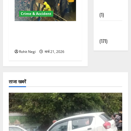
Nature
Crime & Accident
(1)
Weather
मसूरी रोड हादसा: खाई में गिरी
Update
थार, एक युवक की मौत—SDRF
(171)
ने दो को बचाया
Rohit Negi
मार्च 21, 2026
ताजा खबरें