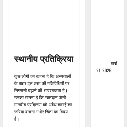
रामझूला पुल
की मरम्मत
शुरू! 11
करोड़ की
योजना,
चारधाम
यात्रा से
स्थानीय प्रतिक्रिया
पहले होगा
काम पूरा
मार्च
21, 2026
कुछ लोगों का कहना है कि अस्पतालों
AIIMS
के बाहर इस तरह की गतिविधियों पर
ऋषिकेश के
निगरानी बढ़ाने की आवश्यकता है।
नाम पर
उनका मानना है कि रक्तदान जैसी
नौकरी का
मानवीय प्रक्रिया को अवैध कमाई का
झांसा! फर्जी
जरिया बनाना गंभीर चिंता का विषय
भर्ती विज्ञापन
है।
से युवाओं को