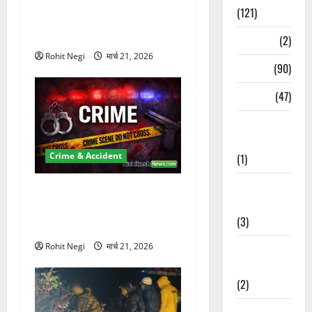
दून में रफ्तार का कहर! 120
(121)
Km/h थार ने स्कूटी सवारों को
कुचला, एक की मौत
Temples
(2)
Rohit Negi
मार्च 21, 2026
Temples
(90)
Travel
(47)
Treks &
Adventures
Crime & Accident
(1)
Treks &
ऋषिकेश में बड़ा प्रॉपर्टी फ्रॉड!
Adventures
100 रुपये के स्टांप पेपर पर NRI
(3)
की जमीन हड़पी
Rohit Negi
मार्च 21, 2026
Waterfalls &
Nature
(2)
Waterfalls &