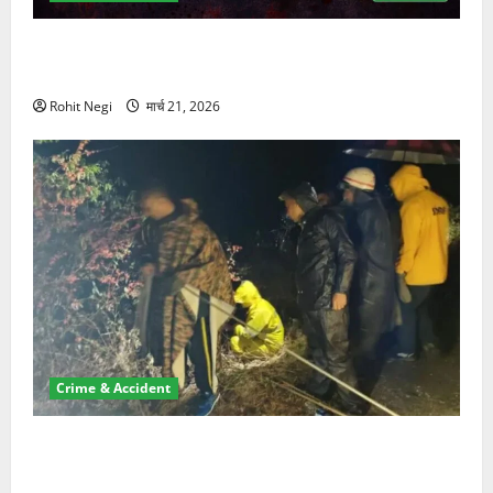
ऋषिकेश में बड़ा प्रॉपर्टी फ्रॉड! 100 रुपये के स्टांप पेपर पर
NRI की जमीन हड़पी
Rohit Negi
मार्च 21, 2026
Crime & Accident
मसूरी रोड हादसा: खाई में गिरी थार, एक युवक की मौत—SDRF
ने दो को बचाया