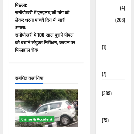
पो
पिछला:
Naukri
(4)
रानीपोखरी में एनएलयू की मांग को
स्ट
News
(208)
लेकर धरना पांचवें दिन भी जारी
अगला:
ने
Opinion /
रानीपोखरी में 100 साल पुराने पीपल
Editorial
वि
को बचाने संयुक्त निरीक्षण, कटान पर
(1)
फिलहाल रोक
गे
Opinion &
Editorial
श
(7)
संबंधित कहानियां
न
Politics
(389)
Sarkari
Naukri
(79)
Crime & Accident
Spirituality