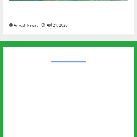
रामझूला पुल की मरम्मत शुरू! 11 करोड़ की योजना, चारधाम
यात्रा से पहले होगा काम पूरा
Ankush Rawat
मार्च 21, 2026
TRENDING TOPICS
Rishikesh Land Protest
Ankita Bhandari Murder Case
Wildlife Conflict
Leopard Attack
Bear Attack
Elephant Attack
Articles
Sukhwant Singh Suicide Case
Save Auli