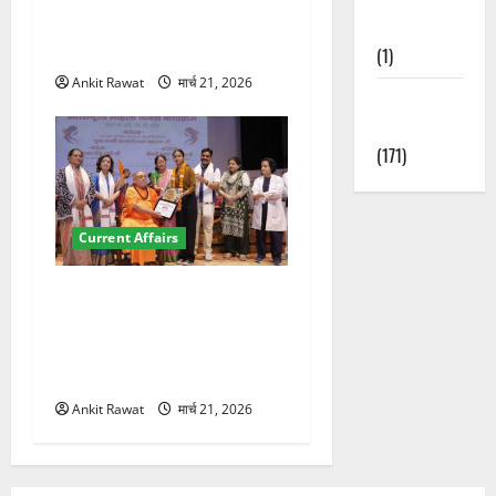
कॉन्फ्रेंस की शुरुआत, 7 देशों के
Nature
200+ प्रतिनिधि शामिल
(1)
Ankit Rawat
मार्च 21, 2026
Weather
Update
(171)
Current Affairs
“पहाड़ की नारी, देश की शक्ति”
कार्यक्रम में गूंजी महिला
सशक्तीकरण की आवाज, 12
महिलाओं को मिला सम्मान
Ankit Rawat
मार्च 21, 2026