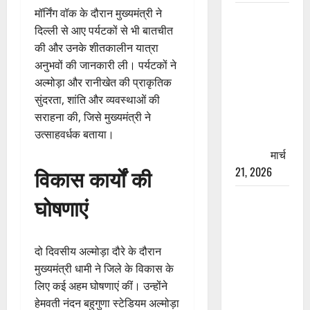
मॉर्निंग वॉक के दौरान मुख्यमंत्री ने
रामझूला पुल
दिल्ली से आए पर्यटकों से भी बातचीत
की मरम्मत
की और उनके शीतकालीन यात्रा
शुरू! 11
अनुभवों की जानकारी ली। पर्यटकों ने
करोड़ की
अल्मोड़ा और रानीखेत की प्राकृतिक
योजना,
सुंदरता, शांति और व्यवस्थाओं की
चारधाम
सराहना की, जिसे मुख्यमंत्री ने
यात्रा से
उत्साहवर्धक बताया।
पहले होगा
काम पूरा
मार्च
विकास कार्यों की
21, 2026
AIIMS
घोषणाएं
ऋषिकेश के
नाम पर
नौकरी का
दो दिवसीय अल्मोड़ा दौरे के दौरान
झांसा! फर्जी
मुख्यमंत्री धामी ने जिले के विकास के
भर्ती विज्ञापन
लिए कई अहम घोषणाएं कीं। उन्होंने
से युवाओं को
हेमवती नंदन बहुगुणा स्टेडियम अल्मोड़ा