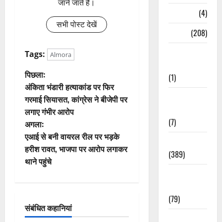
जाने जाते हैं।
Naukri
(4)
सभी पोस्ट देखें
News
(208)
Opinion /
Tags:
Almora
Editorial
पो
पिछला:
(1)
अंकिता भंडारी हत्याकांड पर फिर
स्ट
Opinion &
गरमाई सियासत, कांग्रेस ने बीजेपी पर
Editorial
लगाए गंभीर आरोप
ने
(7)
अगला:
वि
एआई से बनी वायरल रील पर भड़के
Politics
हरीश रावत, भाजपा पर आरोप लगाकर
(389)
गे
थाने पहुंचे
Sarkari
श
Naukri
न
(79)
संबंधित कहानियां
Spirituality