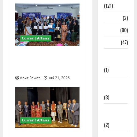
(121)
Temples
(2)
Temples
(90)
Current Affairs
Travel
(47)
देहरादून में युवा संसद 2026:
Treks &
छात्रों ने लोकतंत्र और संविधान
Adventures
पर रखे दमदार विचार
(1)
Ankit Rawat
मार्च 21, 2026
Treks &
Adventures
(3)
Waterfalls &
Nature
Current Affairs
(2)
देहरादून में इंटरनेशनल मैरीटाइम
Waterfalls &