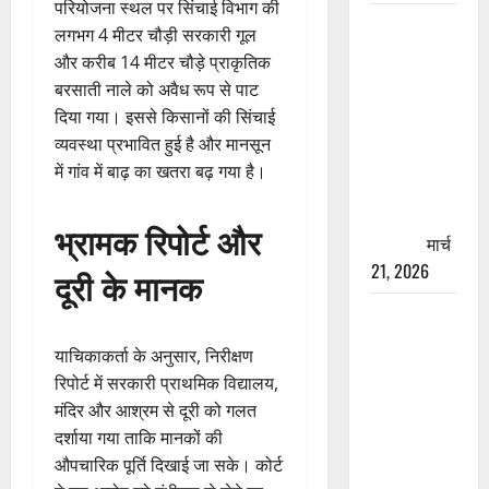
परियोजना स्थल पर सिंचाई विभाग की
रामझूला पुल
लगभग 4 मीटर चौड़ी सरकारी गूल
की मरम्मत
और करीब 14 मीटर चौड़े प्राकृतिक
शुरू! 11
बरसाती नाले को अवैध रूप से पाट
करोड़ की
दिया गया। इससे किसानों की सिंचाई
योजना,
व्यवस्था प्रभावित हुई है और मानसून
चारधाम
में गांव में बाढ़ का खतरा बढ़ गया है।
यात्रा से
पहले होगा
भ्रामक रिपोर्ट और
काम पूरा
मार्च
21, 2026
दूरी के मानक
AIIMS
ऋषिकेश के
याचिकाकर्ता के अनुसार, निरीक्षण
नाम पर
रिपोर्ट में सरकारी प्राथमिक विद्यालय,
नौकरी का
मंदिर और आश्रम से दूरी को गलत
झांसा! फर्जी
दर्शाया गया ताकि मानकों की
भर्ती विज्ञापन
औपचारिक पूर्ति दिखाई जा सके। कोर्ट
से युवाओं को