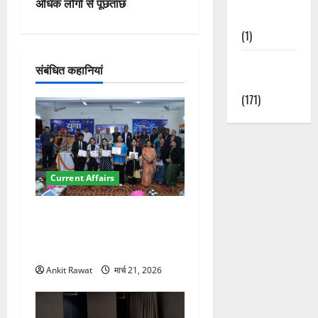
गे
अधिक लोगों से पूछताछ
Nature
श
(1)
न
Weather
संबंधित कहानियां
Update
(171)
Current Affairs
देहरादून में युवा संसद 2026:
छात्रों ने लोकतंत्र और संविधान
पर रखे दमदार विचार
Ankit Rawat
मार्च 21, 2026