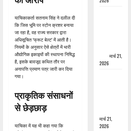
2026
ऋषिकेश में
याचिकाकर्ता सतनाम सिंह ने दलील दी
बड़ा प्रॉपर्टी
कि जिस भूमि पर स्टोन क्रशर बनाया
फ्रॉड! 100
जा रहा है, वह राज्य सरकार द्वारा
रुपये के स्टांप
अधिसूचित ‘फ्रूट बेल्ट’ में आती है।
पेपर पर NRI
नियमों के अनुसार ऐसे क्षेत्रों में भारी
की जमीन
औद्योगिक इकाइयों की स्थापना निषिद्ध
हड़पी
मार्च 21,
है, इसके बावजूद कथित तौर पर
2026
अनापत्ति प्रमाण पत्र जारी कर दिया
मसूरी रोड
गया।
हादसा: खाई में
गिरी थार, एक
प्राकृतिक संसाधनों
युवक की मौत
से छेड़छाड़
—SDRF ने
दो को बचाया
मार्च 21,
याचिका में यह भी कहा गया कि
2026