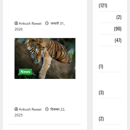
चकराता के गमरी गांव में तीन
(121)
मंजिला देवदार का मकान आग में
खाक, 25 लाख का नुकसान
Temples
(2)
Ankush Rawat
जनवरी 31,
Temples
(90)
2026
Travel
(47)
Treks &
Adventures
(1)
News
Treks &
Adventures
कॉर्बेट में सर्दियों की तैयारी, ढेला
(3)
रेस्क्यू सेंटर में बाघ-लेपर्ड की
विशेष देखभाल
Waterfalls &
Ankush Rawat
दिसम्बर 22,
Nature
2025
(2)
Waterfalls &