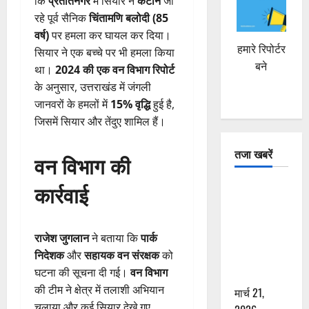
कि
प्रतीतनगर
में सियार ने
कैंटीन
जा
रहे पूर्व सैनिक
चिंतामणि बलोदी (85
वर्ष)
पर हमला कर घायल कर दिया।
हमारे रिपोर्टर
सियार ने एक बच्चे पर भी हमला किया
बने
था।
2024 की एक वन विभाग रिपोर्ट
के अनुसार, उत्तराखंड में जंगली
जानवरों के हमलों में
15% वृद्धि
हुई है,
जिसमें सियार और तेंदुए शामिल हैं।
तजा खबरें
वन विभाग की
कार्रवाई
दून में रफ्तार
का कहर! 120
Km/h थार ने
राजेश जुगलान
ने बताया कि
पार्क
स्कूटी सवारों
निदेशक
और
सहायक वन संरक्षक
को
को कुचला,
घटना की सूचना दी गई।
वन विभाग
एक की मौत
की टीम ने क्षेत्र में तलाशी अभियान
मार्च 21,
चलाया और कई सियार देखे गए,