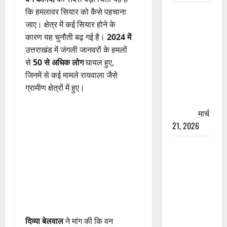
रामझूला पुल
कि हमलावर सियार को कैसे पहचाना
की मरम्मत
जाए। क्षेत्र में कई सियार होने के
शुरू! 11
कारण यह चुनौती बढ़ गई है।
2024 में
करोड़ की
उत्तराखंड में जंगली जानवरों के हमलों
योजना,
से
50 से अधिक लोग
घायल हुए,
चारधाम
जिनमें से कई मामले रायवाला जैसे
यात्रा से
ग्रामीण क्षेत्रों में हुए।
पहले होगा
काम पूरा
मार्च
21, 2026
AIIMS
ऋषिकेश के
नाम पर
नौकरी का
झांसा! फर्जी
भर्ती विज्ञापन
दिव्या बेलवाल
ने मांग की कि वन
से युवाओं को