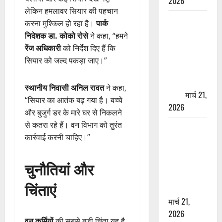
2026
लेकिन हमलावर सियार की पहचान
ऋषिकेश में
करना मुश्किल हो रहा है।
पार्क
बड़ा प्रॉपर्टी
निदेशक डा. कोको रोसे
ने कहा, “हमने
फ्रॉड! 100
रेंज अधिकारी
को निर्देश दिए हैं कि
रुपये के स्टांप
सियार को जल्द पकड़ा जाए।”
पेपर पर NRI
की जमीन
स्थानीय निवासी अनिल रावत
ने कहा,
हड़पी
मार्च 21,
“सियार का आतंक बढ़ गया है। बच्चे
2026
और बुजुर्ग डर के मारे घर से निकलने
से कतरा रहे हैं। वन विभाग को तुरंत
मसूरी रोड
कार्रवाई करनी चाहिए।”
हादसा: खाई में
गिरी थार, एक
चुनौतियां और
युवक की मौत
—SDRF ने
चिंताएं
दो को बचाया
मार्च 21,
2026
वन कर्मियों
की सबसे बड़ी चिंता यह है