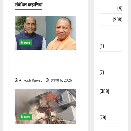
न
संबंधित कहानियां
Naukri
(4)
News
(208)
Opinion /
Editorial
News
(1)
Opinion &
रक्षा मंत्री राजनाथ सिंह और
Editorial
सीएम योगी आज पहुंचेंगे, हरिद्वार
(7)
कार्यक्रम में होंगे शामिल
Ankush Rawat
फ़रवरी 6, 2026
Politics
(389)
Sarkari
Naukri
(79)
News
Spirituality