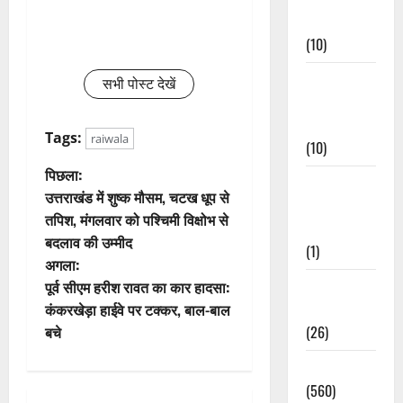
Events
(10)
Food &
सभी पोस्ट देखें
Local
Cuisine
Tags:
raiwala
(10)
पो
पिछला:
Food &
उत्तराखंड में शुष्क मौसम, चटख धूप से
Local
स्ट
तपिश, मंगलवार को पश्चिमी विक्षोभ से
Cuisine
बदलाव की उम्मीद
ने
(1)
अगला:
वि
Health &
पूर्व सीएम हरीश रावत का कार हादसा:
Wellness
कंकरखेड़ा हाईवे पर टक्कर, बाल-बाल
गे
(26)
बचे
श
Local News
(560)