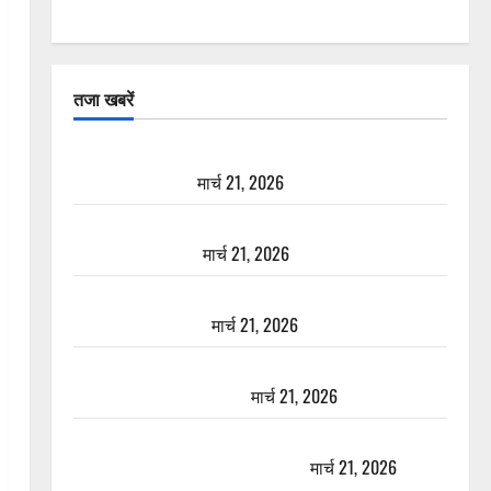
तजा खबरें
दून में रफ्तार का कहर! 120 Km/h थार ने स्कूटी सवारों को
कुचला, एक की मौत
मार्च 21, 2026
ऋषिकेश में बड़ा प्रॉपर्टी फ्रॉड! 100 रुपये के स्टांप पेपर पर
NRI की जमीन हड़पी
मार्च 21, 2026
मसूरी रोड हादसा: खाई में गिरी थार, एक युवक की मौत—
SDRF ने दो को बचाया
मार्च 21, 2026
रामझूला पुल की मरम्मत शुरू! 11 करोड़ की योजना, चारधाम
यात्रा से पहले होगा काम पूरा
मार्च 21, 2026
AIIMS ऋषिकेश के नाम पर नौकरी का झांसा! फर्जी भर्ती
विज्ञापन से युवाओं को ठगने की कोशिश
मार्च 21, 2026