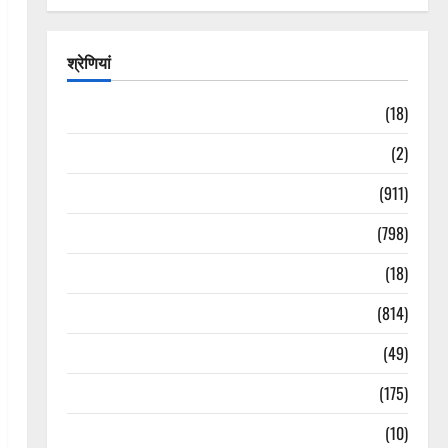
श्रेणियां
Astrology
(18)
Bizarre
(2)
Civic Issues & Development
(911)
Crime & Accident
(798)
Culture & Lifestyle
(18)
Current Affairs
(814)
Education & Exam Updates
(49)
Festivals & Events
(175)
Festivals & Events
(10)