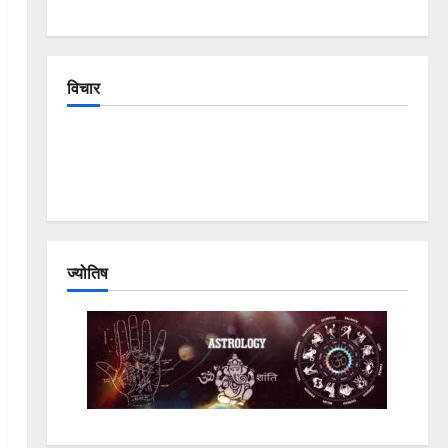
विचार
The Crumbling Mountains of Uttarakhand:
Continuous Disasters in Dehradun, Chamoli, and
Joshimath — Why Is This Destruction Repeating?
ज्योतिष