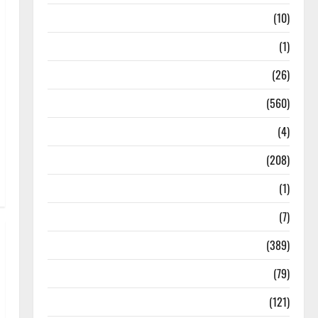
Food & Local Cuisine
(10)
Food & Local Cuisine
(1)
Health & Wellness
(26)
Local News
(560)
Naukri
(4)
News
(208)
Opinion / Editorial
(1)
Opinion & Editorial
(7)
Politics
(389)
Sarkari Naukri
(79)
Spirituality
(121)