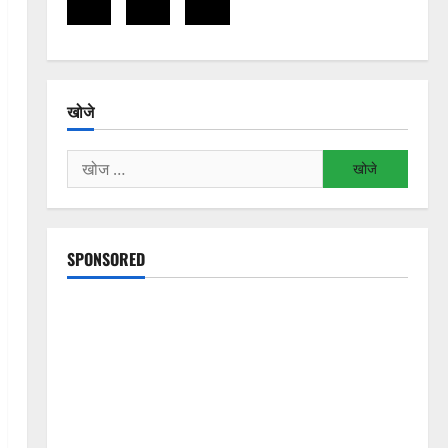
खोजे
निम्न
को
खोजें:
SPONSORED