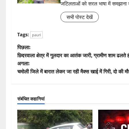
जटिलताओं को सरल भाषा में समझाना
सभी पोस्ट देखें
Tags:
pauri
पो
पिछला:
छिद्दरवाला क्षेत्र में गुलदार का आतंक जारी, ग्रामीण शाम ढलते ही 
स्ट
अगला:
ने
चमोली जिले में बारात लेकर जा रही मैक्स खाई में गिरी, दो की म
वि
गे
संबंधित कहानियां
श
न