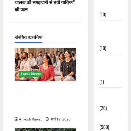
वि
चालक की समझदारी से बची यात्रियों
Events
की जान
गे
(10)
Food &
श
Local
संबंधित कहानियां
न
Cuisine
(10)
Food &
Local
Cuisine
Local News
(1)
अंतरराष्ट्रीय योग महोत्सव में
Health &
तीसरे दिन योग की गहराई, साधकों
Wellness
ने सीखी प्राणायाम और मेडिटेशन
(26)
तकनीक
Local News
Ankush Rawat
मार्च 19, 2026
(560)