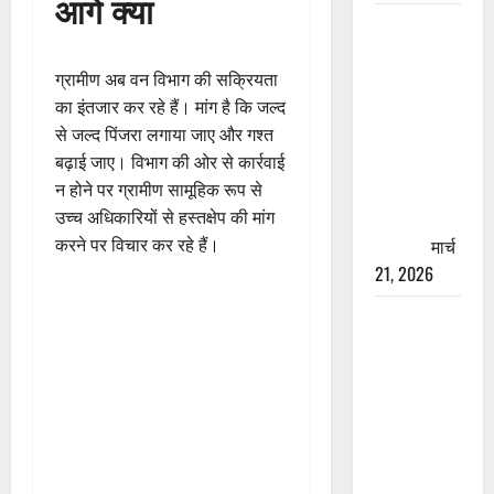
आगे क्या
रामझूला पुल
की मरम्मत
शुरू! 11
ग्रामीण अब वन विभाग की सक्रियता
करोड़ की
का इंतजार कर रहे हैं। मांग है कि जल्द
योजना,
से जल्द पिंजरा लगाया जाए और गश्त
चारधाम
बढ़ाई जाए। विभाग की ओर से कार्रवाई
यात्रा से
न होने पर ग्रामीण सामूहिक रूप से
पहले होगा
उच्च अधिकारियों से हस्तक्षेप की मांग
काम पूरा
मार्च
करने पर विचार कर रहे हैं।
21, 2026
AIIMS
ऋषिकेश के
नाम पर
नौकरी का
झांसा! फर्जी
भर्ती विज्ञापन
से युवाओं को