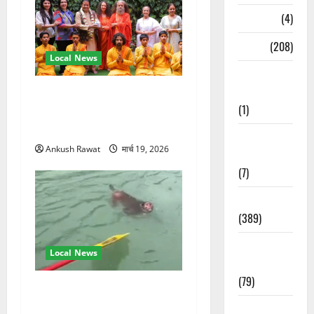
Naukri
(4)
News
(208)
Local News
Opinion /
Editorial
परमार्थ निकेतन पहुंचे अनूप
(1)
जलोटा, गंगा आरती में लिया भाग,
स्वामी चिदानंद से मुलाकात
Opinion &
Ankush Rawat
मार्च 19, 2026
Editorial
(7)
Politics
(389)
Sarkari
Local News
Naukri
(79)
गंगा में बहते बंदर की बचाई जान,
राफ्टिंग टीम और पर्यटकों का
Spirituality