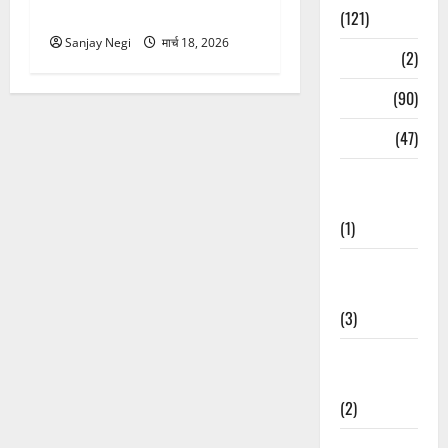
रेस्क्यू वीडियो वायरल
(121)
Sanjay Negi
मार्च 18, 2026
Temples
(2)
Temples
(90)
Travel
(47)
Treks &
Adventures
(1)
Treks &
Adventures
(3)
Waterfalls &
Nature
(2)
Waterfalls &