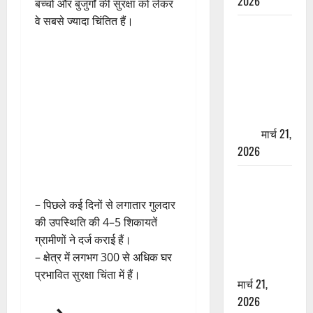
2026
बच्चों और बुजुर्गों की सुरक्षा को लेकर
वे सबसे ज्यादा चिंतित हैं।
ऋषिकेश में
बड़ा प्रॉपर्टी
फ्रॉड! 100
रुपये के स्टांप
पेपर पर NRI
की जमीन
हड़पी
मार्च 21,
2026
मसूरी रोड
हादसा: खाई में
– पिछले कई दिनों से लगातार गुलदार
गिरी थार, एक
की उपस्थिति की 4–5 शिकायतें
युवक की मौत
ग्रामीणों ने दर्ज कराई हैं।
—SDRF ने
– क्षेत्र में लगभग 300 से अधिक घर
दो को बचाया
प्रभावित सुरक्षा चिंता में हैं।
मार्च 21,
2026