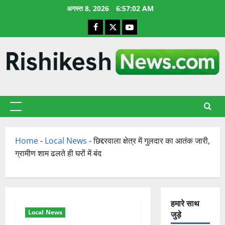
छोड़कर
अगस्त 8, 2026
6:57:03 AM
सामग्री
Facebook
X
YouTube
पर
जाएँ
प्राथमिक
सूची
Home
-
Local News
-
छिद्दरवाला क्षेत्र में गुलदार का आतंक जारी,
ग्रामीण शाम ढलते ही घरों में बंद
हमारे साथ
Local News
जुड़े