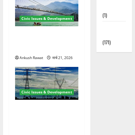
Nature
(1)
Civic Issues & Development
Weather
रामझूला पुल की मरम्मत शुरू! 11
Update
करोड़ की योजना, चारधाम यात्रा
(171)
से पहले होगा काम पूरा
Ankush Rawat
मार्च 21, 2026
Civic Issues & Development
कुंभ 2027 की तैयारी तेज! हरिद्वार
में बिजली व्यवस्था मजबूत करने
के लिए 21.51 करोड़ की योजना
मंजूर