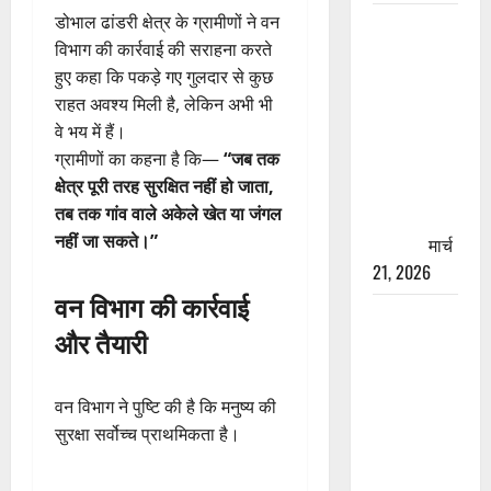
डोभाल ढांडरी क्षेत्र के ग्रामीणों ने वन
रामझूला पुल
विभाग की कार्रवाई की सराहना करते
की मरम्मत
हुए कहा कि पकड़े गए गुलदार से कुछ
शुरू! 11
राहत अवश्य मिली है, लेकिन अभी भी
करोड़ की
वे भय में हैं।
योजना,
ग्रामीणों का कहना है कि—
“जब तक
चारधाम
क्षेत्र पूरी तरह सुरक्षित नहीं हो जाता,
यात्रा से
तब तक गांव वाले अकेले खेत या जंगल
पहले होगा
नहीं जा सकते।”
काम पूरा
मार्च
21, 2026
वन विभाग की कार्रवाई
AIIMS
और तैयारी
ऋषिकेश के
नाम पर
नौकरी का
वन विभाग ने पुष्टि की है कि मनुष्य की
झांसा! फर्जी
सुरक्षा सर्वोच्च प्राथमिकता है।
भर्ती विज्ञापन
से युवाओं को