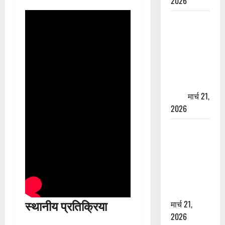
2026
ऋषिकेश में
बड़ा प्रॉपर्टी
फ्रॉड! 100
रुपये के स्टांप
पेपर पर NRI
की जमीन
हड़पी
मार्च 21,
2026
मसूरी रोड
हादसा: खाई में
गिरी थार, एक
युवक की मौत
—SDRF ने
दो को बचाया
स्थानीय प्रतिक्रिया
मार्च 21,
2026