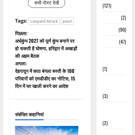
सभी पोस्ट देखें
(121)
Temples
(2)
Tags:
Leopard Attack
pauri
Temples
(90)
पो
पिछला:
अर्धकुंभ 2027 को पूर्ण कुंभ बनाने पर
Travel
(47)
स्ट
हो सकती है घोषणा, हरिद्वार में अखाड़ों
Treks &
की अहम बैठक
ने
Adventures
अगला:
(1)
वि
देहरादून में काठ बंगला बस्ती के 100
परिवारों को एमडीडीए का नोटिस, 15
Treks &
गे
दिन में घर खाली करने का आदेश
Adventures
श
(3)
Waterfalls &
न
संबंधित कहानियां
Nature
(2)
Waterfalls &