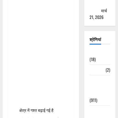
ठगने की
कोशिश
मार्च
21, 2026
श्रेणियां
Astrology
(18)
Bizarre
(2)
Civic Issues
&
Development
(911)
क्षेत्र में गश्त बढ़ाई गई है
Crime &
Accident