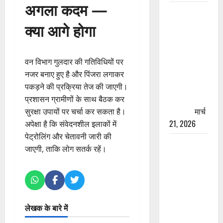
अगला कदम —
रामझूला पुल
की मरम्मत
क्या आगे होगा
शुरू! 11
करोड़ की
योजना,
वन विभाग गुलदार की गतिविधियों पर
चारधाम
नजर बनाए हुए है और पिंजरा लगाकर
यात्रा से
पकड़ने की प्रक्रिया तेज की जाएगी।
पहले होगा
प्रशासन ग्रामीणों के साथ बैठक कर
काम पूरा
मार्च
सुरक्षा उपायों पर चर्चा कर सकता है।
21, 2026
अपेक्षा है कि संवेदनशील इलाकों में
पेट्रोलिंग और चेतावनी जारी की
AIIMS
जाएगी, ताकि लोग सतर्क रहें।
ऋषिकेश के
नाम पर
नौकरी का
झांसा! फर्जी
भर्ती विज्ञापन
लेखक के बारे में
से युवाओं को