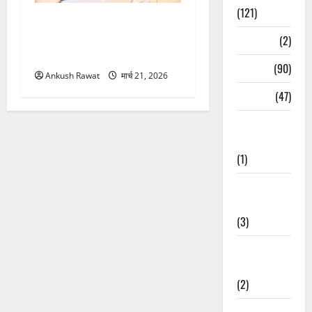
(121)
उत्तराखंड में BlaBla पर लग
सकती है रोक! हादसे के बाद
Temples
(2)
सरकार सख्त, जांच तेज
Temples
(90)
Ankush Rawat
मार्च 21, 2026
Travel
(47)
Treks &
Adventures
(1)
Treks &
Adventures
(3)
Waterfalls &
Nature
(2)
Waterfalls &