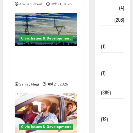
Ankush Rawat
मार्च 21, 2026
Naukri
(4)
News
(208)
Opinion /
Editorial
Civic Issues & Development
(1)
कुंभ 2027 की तैयारी तेज! हरिद्वार
Opinion &
में बिजली व्यवस्था मजबूत करने
Editorial
के लिए 21.51 करोड़ की योजना
(7)
मंजूर
Politics
Sanjay Negi
मार्च 21, 2026
(389)
Sarkari
Naukri
(79)
Civic Issues & Development
Spirituality