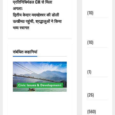
प्रतिनिधिमंडल CM से मिला
ने
Events
अगला:
(10)
वि
द्वितीय केदार मदमहेश्वर की डोली
ऊखीमठ पहुंची, श्रद्धालुओं ने किया
Food &
गे
भव्य स्वागत
Local
श
Cuisine
(10)
न
संबंधित कहानियां
Food &
Local
Cuisine
(1)
Health &
Civic Issues & Development
Wellness
(26)
रामझूला पुल की मरम्मत शुरू! 11
करोड़ की योजना, चारधाम यात्रा
Local News
से पहले होगा काम पूरा
(560)