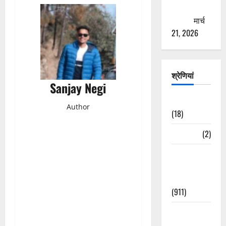
ठगने की
कोशिश
मार्च
21, 2026
श्रेणियां
Sanjay Negi
Astrology
Author
(18)
Bizarre
(2)
Civic Issues
&
Development
(911)
Crime &
Accident