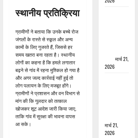
2026
स्थानीय प्रतिक्रिया
ऋषिकेश में
बड़ा प्रॉपर्टी
फ्रॉड! 100
ग्रामीणों ने बताया कि उनके बच्चे रोज
रुपये के स्टांप
जंगलों के रास्ते से स्कूल और अन्य
पेपर पर NRI
कामों के लिए गुजरते हैं, जिससे हर
की जमीन
समय खतरा बना रहता है। स्थानीय
हड़पी
मार्च 21,
लोगों का कहना है कि हमले लगातार
2026
बढ़ने से गांव में रहना मुश्किल हो गया है
और अगर जल्द कार्रवाई नहीं हुई तो
मसूरी रोड
लोग पलायन के लिए मजबूर होंगे।
हादसा: खाई में
ग्रामीणों ने प्रशासन और वन विभाग से
गिरी थार, एक
मांग की कि गुलदार को तत्काल
युवक की मौत
खोजकर शूट आदेश जारी किया जाए,
—SDRF ने
ताकि गांव में सुरक्षा की भावना वापस
दो को बचाया
आ सके।
मार्च 21,
2026