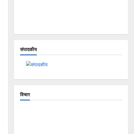
संपादकीय
विचार
The Crumbling Mountains of
Uttarakhand: Continuous Disasters in
Dehradun, Chamoli, and Joshimath —
Why Is This Destruction Repeating?