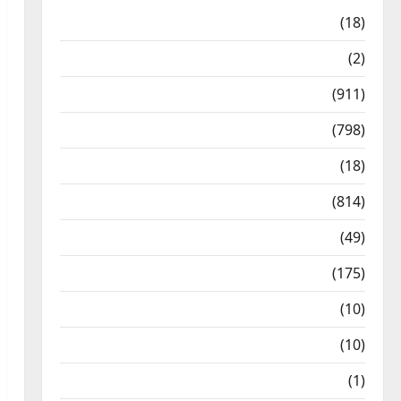
Astrology
(18)
Bizarre
(2)
Civic Issues & Development
(911)
Crime & Accident
(798)
Culture & Lifestyle
(18)
Current Affairs
(814)
Education & Exam Updates
(49)
Festivals & Events
(175)
Festivals & Events
(10)
Food & Local Cuisine
(10)
Food & Local Cuisine
(1)