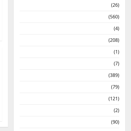
Health & Wellness
(26)
Local News
(560)
Naukri
(4)
News
(208)
Opinion / Editorial
(1)
Opinion & Editorial
(7)
Politics
(389)
Sarkari Naukri
(79)
Spirituality
(121)
Temples
(2)
Temples
(90)