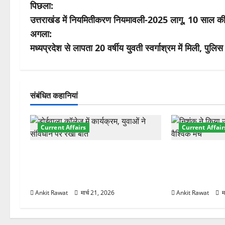
पो
पिछला:
उत्तराखंड में नियमितीकरण नियमावली-2025 लागू, 10 साल की से
स्ट
अगला:
ने
मध्यप्रदेश से लापता 20 वर्षीय युवती स्वर्गाश्रम में मिली, पुलिस 
वि
गे
संबंधित कहानियां
श
Current Affairs
Current Affair
न
देहरादून में युवा संसद 2026: छात्रों ने
देहरादून में इंटर
लोकतंत्र और संविधान पर रखे दमदार
की शुरुआत, 7 दे
विचार
शामिल
Ankit Rawat
मार्च 21, 2026
Ankit Rawat
म