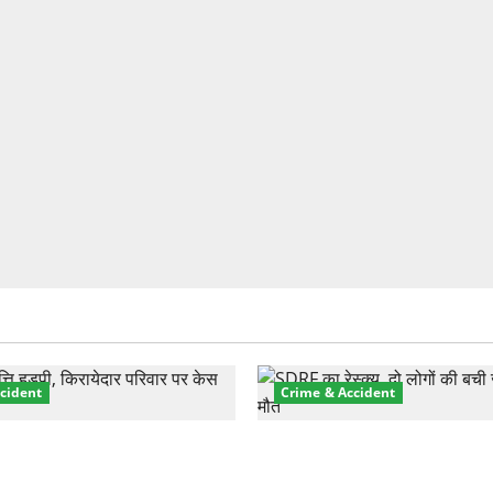
cident
Crime & Accident
़ा प्रॉपर्टी फ्रॉड! 100 रुपये के
मसूरी रोड हादसा: खाई में गिरी थ
पर NRI की जमीन हड़पी
की मौत—SDRF ने दो को बचाया