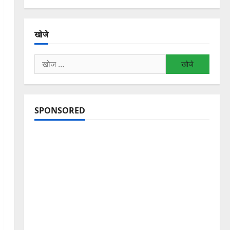
खोजे
निम्न
को
खोजें:
SPONSORED