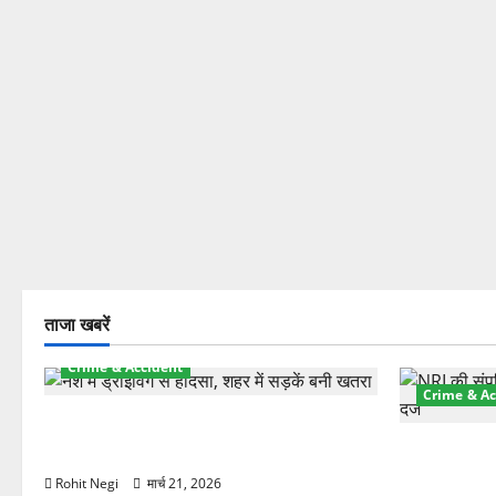
ताजा खबरें
Crime & Accident
Crime & Ac
दून में रफ्तार का कहर! 120 Km/h थार ने
स्कूटी सवारों को कुचला, एक की मौत
ऋषिकेश में बड
स्टांप पेपर 
Rohit Negi
मार्च 21, 2026