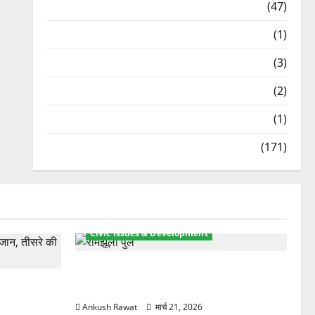
Travel
(47)
Treks & Adventures
(1)
Treks & Adventures
(3)
Waterfalls & Nature
(2)
Waterfalls & Nature
(1)
Weather Update
(171)
Civic Issues & Development
रामझूला पुल की मरम्मत शुरू! 11 करोड़ की
ार, एक युवक
योजना, चारधाम यात्रा से पहले होगा काम पूरा
Ankush Rawat
मार्च 21, 2026