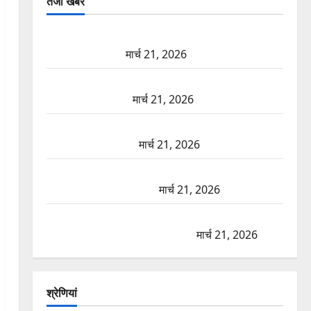
तजा खबरें
दून में रफ्तार का कहर! 120 Km/h थार ने स्कूटी सवारों को
कुचला, एक की मौत
मार्च 21, 2026
ऋषिकेश में बड़ा प्रॉपर्टी फ्रॉड! 100 रुपये के स्टांप पेपर पर
NRI की जमीन हड़पी
मार्च 21, 2026
मसूरी रोड हादसा: खाई में गिरी थार, एक युवक की मौत—
SDRF ने दो को बचाया
मार्च 21, 2026
रामझूला पुल की मरम्मत शुरू! 11 करोड़ की योजना, चारधाम
यात्रा से पहले होगा काम पूरा
मार्च 21, 2026
AIIMS ऋषिकेश के नाम पर नौकरी का झांसा! फर्जी भर्ती
विज्ञापन से युवाओं को ठगने की कोशिश
मार्च 21, 2026
श्रेणियां