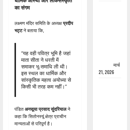
धार्मिक आस्था और लोकसंस्कृति
रामझूला पुल
का संगम
की मरम्मत
शुरू! 11
लक्ष्मण मंदिर समिति के अध्यक्ष
प्रदीप
करोड़ की
भट्ट
ने बताया कि,
योजना,
चारधाम
यात्रा से
“यह वही पवित्र भूमि है जहां
पहले होगा
माता सीता ने धरती में
काम पूरा
मार्च
समाकर भू-समाधि ली थी।
21, 2026
इस स्थल का धार्मिक और
सांस्कृतिक महत्व अयोध्या से
AIIMS
किसी भी तरह कम नहीं।”
ऋषिकेश के
नाम पर
नौकरी का
पंडित
अनसूया प्रसाद सुंदरियाल
ने
झांसा! फर्जी
कहा कि सितोनस्यूं क्षेत्र प्राचीन
भर्ती विज्ञापन
मान्यताओं से परिपूर्ण है।
से युवाओं को