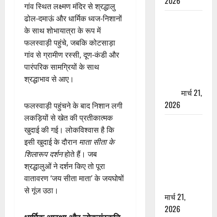
2026
गांव स्थित लक्ष्मण मंदिर से श्रद्धालु
ढोल-दमाऊं और धार्मिक ध्वज-निशानों
ऋषिकेश में
के साथ शोभायात्रा के रूप में
बड़ा प्रॉपर्टी
फलस्वाड़ी पहुंचे, जबकि कोटसाड़ा
फ्रॉड! 100
गांव से ग्रामीण रस्सी, दूण-कंडी और
रुपये के स्टांप
पारंपरिक सामग्रियों के साथ
पेपर पर NRI
श्रद्धाभाव से आए।
की जमीन
हड़पी
मार्च 21,
2026
फलस्वाड़ी पहुंचने के बाद निशान लगी
लकड़ियों से खेत की प्रतीकात्मक
मसूरी रोड
खुदाई की गई। लोकविश्वास है कि
हादसा: खाई में
इसी खुदाई के दौरान
माता सीता के
गिरी थार, एक
शिलारूप दर्शन
होते हैं। जब
युवक की मौत
श्रद्धालुओं ने दर्शन किए तो पूरा
—SDRF ने
वातावरण ‘जय सीता माता’ के जयघोषों
दो को बचाया
से गूंज उठा।
मार्च 21,
2026