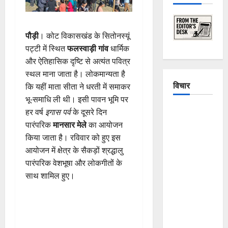
पौड़ी
। कोट विकासखंड के सितोनस्यूं
पट्टी में स्थित
फलस्वाड़ी गांव
धार्मिक
और ऐतिहासिक दृष्टि से अत्यंत पवित्र
स्थल माना जाता है। लोकमान्यता है
विचार
कि यहीं माता सीता ने धरती में समाकर
भू-समाधि ली थी। इसी पावन भूमि पर
The
हर वर्ष
इगास पर्व
के दूसरे दिन
Crumbling
पारंपरिक
मानसार मेले
का आयोजन
Mountains
किया जाता है। रविवार को हुए इस
of
आयोजन में क्षेत्र के सैकड़ों श्रद्धालु
Uttarakhand:
पारंपरिक वेशभूषा और लोकगीतों के
Continuous
साथ शामिल हुए।
Disasters in
Dehradun,
Chamoli,
and