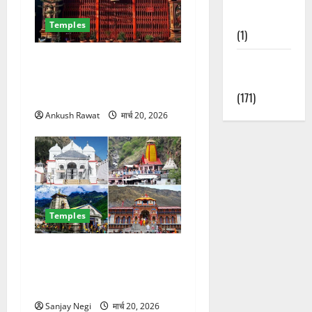
Nature
Temples
(1)
देहरादून का चमत्कारी सिद्धपीठ! मां
Weather
डाट काली मंदिर जहां हर
Update
मनोकामना होती है पूरी
(171)
Ankush Rawat
मार्च 20, 2026
Temples
चारधाम यात्रा से पहले बड़ा
झटका! केदारनाथ-बदरीनाथ में
पूजा हुई महंगी, जानिए नई दरें
Sanjay Negi
मार्च 20, 2026