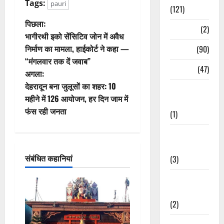
Tags:
pauri
(121)
पो
पिछला:
Temples
(2)
भागीरथी इको सेंसिटिव जोन में अवैध
स्ट
निर्माण का मामला, हाईकोर्ट ने कहा —
Temples
(90)
“मंगलवार तक दें जवाब”
ने
Travel
(47)
अगला:
वि
देहरादून बना जुलूसों का शहर: 10
Treks &
महीने में 126 आयोजन, हर दिन जाम में
Adventures
गे
फंस रही जनता
(1)
श
Treks &
Adventures
न
संबंधित कहानियां
(3)
Waterfalls &
Nature
(2)
Waterfalls &