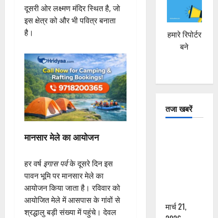
दूसरी ओर लक्ष्मण मंदिर स्थित है, जो
इस क्षेत्र को और भी पवित्र बनाता
है।
हमारे रिपोर्टर
बने
तजा खबरें
दून में रफ्तार
मानसार मेले का आयोजन
का कहर! 120
Km/h थार ने
हर वर्ष
इगास पर्व
के दूसरे दिन इस
स्कूटी सवारों
पावन भूमि पर मानसार मेले का
को कुचला,
आयोजन किया जाता है। रविवार को
एक की मौत
आयोजित मेले में आसपास के गांवों से
मार्च 21,
श्रद्धालु बड़ी संख्या में पहुंचे। देवल