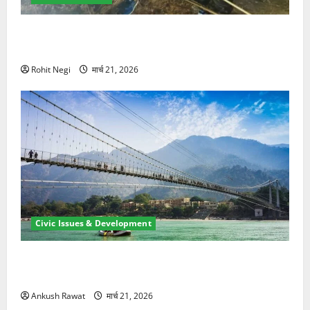
मसूरी रोड हादसा: खाई में गिरी थार, एक युवक की मौत—SDRF
ने दो को बचाया
Rohit Negi
मार्च 21, 2026
Civic Issues & Development
रामझूला पुल की मरम्मत शुरू! 11 करोड़ की योजना, चारधाम
यात्रा से पहले होगा काम पूरा
Ankush Rawat
मार्च 21, 2026