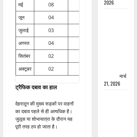
2026
मई
08
06
रामझूला पुल
जून
04
03
की मरम्मत
शुरू! 11
जुलाई
03
03
करोड़ की
अगस्त
04
05
योजना,
चारधाम
सितंबर
02
08
यात्रा से
पहले होगा
अक्टूबर
02
03
काम पूरा
मार्च
21, 2026
ट्रैफिक दबाव का हाल
AIIMS
ऋषिकेश के
देहरादून की मुख्य सड़कों पर वाहनों
नाम पर
का दबाव पहले से ही अत्यधिक है।
नौकरी का
जुलूस या शोभायात्रा के दौरान यह
झांसा! फर्जी
पूरी तरह ठप हो जाता है।
भर्ती विज्ञापन