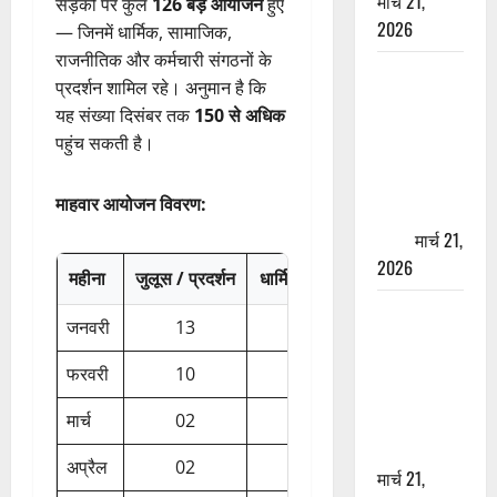
मार्च 21,
सड़कों पर कुल
126 बड़े आयोजन
हुए
2026
— जिनमें धार्मिक, सामाजिक,
राजनीतिक और कर्मचारी संगठनों के
ऋषिकेश में
प्रदर्शन शामिल रहे। अनुमान है कि
बड़ा प्रॉपर्टी
यह संख्या दिसंबर तक
150 से अधिक
फ्रॉड! 100
पहुंच सकती है।
रुपये के स्टांप
पेपर पर NRI
माहवार आयोजन विवरण:
की जमीन
हड़पी
मार्च 21,
2026
महीना
जुलूस / प्रदर्शन
धार्मिक / सामाजिक आयोजन
राजनी
मसूरी रोड
जनवरी
13
06
हादसा: खाई में
गिरी थार, एक
फरवरी
10
05
युवक की मौत
मार्च
02
06
—SDRF ने
दो को बचाया
अप्रैल
02
05
मार्च 21,