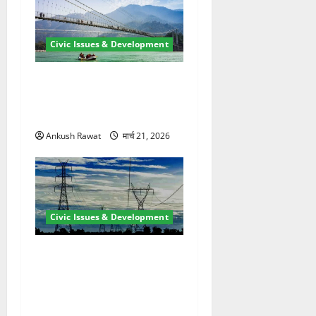
Civic Issues & Development
रामझूला पुल की मरम्मत शुरू! 11
करोड़ की योजना, चारधाम यात्रा
से पहले होगा काम पूरा
Ankush Rawat
मार्च 21, 2026
Civic Issues & Development
कुंभ 2027 की तैयारी तेज! हरिद्वार
में बिजली व्यवस्था मजबूत करने
के लिए 21.51 करोड़ की योजना
मंजूर