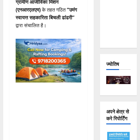
ग्रामीण आजीविका मिशन
Joshimath
(एनआरएलएम)
के तहत गठित
“उमंग
— Why Is
स्वायत्त सहकारिता बिचली ढांढरी”
This
द्वारा संचालित है।
Destruction
Repeating?
ज्योतिष
अपने क्षेत्र से
करे रिपोर्टिंग