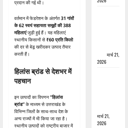
2026
प्रदान की गई थी।
ऋषिकेश में
वर्तमान में फेडरेशन के अंतर्गत
31 गांवों
बड़ा प्रॉपर्टी
के 62 स्वयं सहायता समूहों की 388
फ्रॉड! 100
महिलाएं
जुड़ी हुई हैं। यह महिलाएं
रुपये के स्टांप
स्थानीय किसानों से
₹60 प्रति किलो
पेपर पर NRI
की दर से बेडू खरीदकर उत्पाद तैयार
की जमीन
करती हैं।
हड़पी
मार्च 21,
2026
हिलांस ब्रांड से देशभर में
मसूरी रोड
पहचान
हादसा: खाई में
गिरी थार, एक
युवक की मौत
इन उत्पादों का विपणन
“हिलांस
—SDRF ने
ब्रांड”
के माध्यम से उत्तराखंड के
दो को बचाया
विभिन्न जिलों के साथ-साथ देश के
मार्च 21,
अन्य राज्यों में भी किया जा रहा है।
2026
स्थानीय उत्पादों को राष्ट्रीय बाजार में