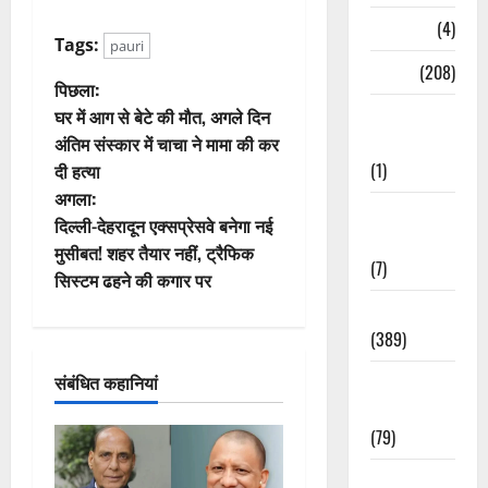
Naukri
(4)
Tags:
pauri
News
(208)
पो
पिछला:
Opinion /
घर में आग से बेटे की मौत, अगले दिन
स्ट
Editorial
अंतिम संस्कार में चाचा ने मामा की कर
(1)
दी हत्या
ने
अगला:
Opinion &
वि
दिल्ली-देहरादून एक्सप्रेसवे बनेगा नई
Editorial
मुसीबत! शहर तैयार नहीं, ट्रैफिक
(7)
गे
सिस्टम ढहने की कगार पर
Politics
श
(389)
न
Sarkari
संबंधित कहानियां
Naukri
(79)
Spirituality