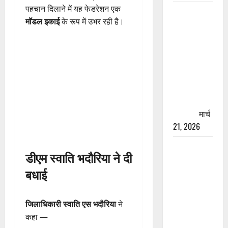
पहचान दिलाने में यह फेडरेशन एक
रामझूला पुल
मॉडल इकाई
के रूप में उभर रही है।
की मरम्मत
शुरू! 11
करोड़ की
योजना,
चारधाम
यात्रा से
पहले होगा
काम पूरा
मार्च
21, 2026
AIIMS
डीएम स्वाति भदौरिया ने दी
ऋषिकेश के
बधाई
नाम पर
नौकरी का
झांसा! फर्जी
जिलाधिकारी स्वाति एस भदौरिया
ने
भर्ती विज्ञापन
कहा —
से युवाओं को