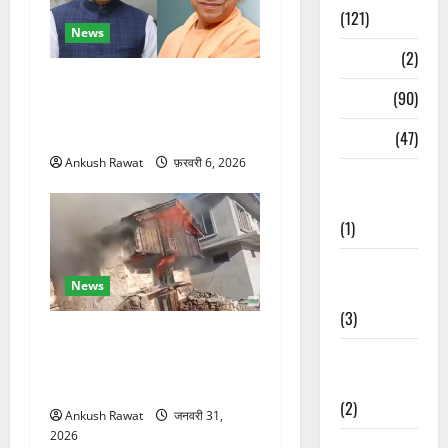
(121)
News
Temples
(2)
रक्षा मंत्री राजनाथ सिंह और
Temples
(90)
सीएम योगी आज पहुंचेंगे, हरिद्वार
कार्यक्रम में होंगे शामिल
Travel
(47)
Ankush Rawat
फ़रवरी 6, 2026
Treks &
Adventures
(1)
Treks &
News
Adventures
(3)
चकराता के गमरी गांव में तीन
Waterfalls &
मंजिला देवदार का मकान आग में
Nature
खाक, 25 लाख का नुकसान
(2)
Ankush Rawat
जनवरी 31,
2026
Waterfalls &