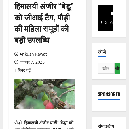
हिमालयी अंजीर “बेडू”
को जीआई टैग, पौड़ी
Facebook
X
YouTube
की महिला समूहों की
बड़ी उपलब्धि
खोजे
Ankush Rawat
नवम्बर 7, 2025
निम्न
1 मिनट पढ़ें
को
खोजें:
SPONSORED
पौड़ी:
हिमालयी अंजीर यानी “बेडू” को
संपादकीय