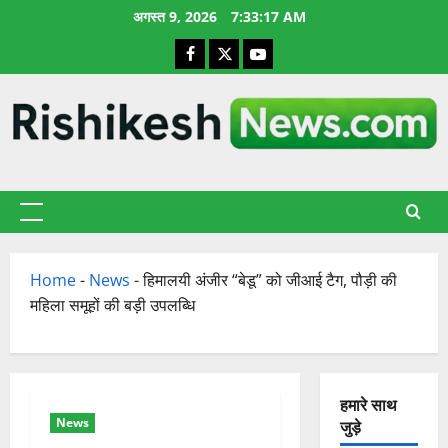
छोड़कर
अगस्त 9, 2026
7:33:18 AM
सामग्री
Facebook
X
YouTube
पर
जाएँ
प्राथमिक
सूची
Home
-
News
-
हिमालयी अंजीर “बेडू” को जीआई टैग, पौड़ी की
महिला समूहों की बड़ी उपलब्धि
हमारे साथ
News
जुड़े