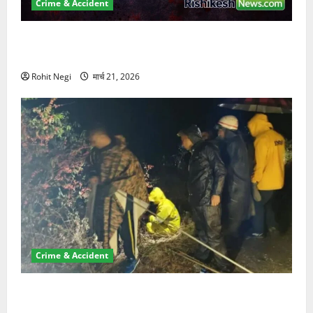
Crime & Accident
ऋषिकेश में बड़ा प्रॉपर्टी फ्रॉड! 100 रुपये के स्टांप पेपर पर
NRI की जमीन हड़पी
Rohit Negi
मार्च 21, 2026
Crime & Accident
मसूरी रोड हादसा: खाई में गिरी थार, एक युवक की मौत—SDRF
ने दो को बचाया