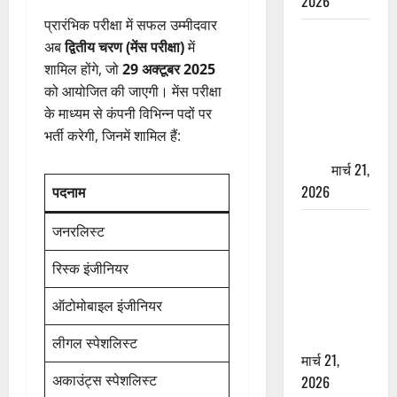
2026
प्रारंभिक परीक्षा में सफल उम्मीदवार
ऋषिकेश में
अब
द्वितीय चरण (मेंस परीक्षा)
में
बड़ा प्रॉपर्टी
शामिल होंगे, जो
29 अक्टूबर 2025
फ्रॉड! 100
को आयोजित की जाएगी। मेंस परीक्षा
रुपये के स्टांप
के माध्यम से कंपनी विभिन्न पदों पर
पेपर पर NRI
भर्ती करेगी, जिनमें शामिल हैं:
की जमीन
हड़पी
मार्च 21,
2026
पदनाम
मसूरी रोड
जनरलिस्ट
हादसा: खाई में
रिस्क इंजीनियर
गिरी थार, एक
युवक की मौत
ऑटोमोबाइल इंजीनियर
—SDRF ने
दो को बचाया
लीगल स्पेशलिस्ट
मार्च 21,
अकाउंट्स स्पेशलिस्ट
2026