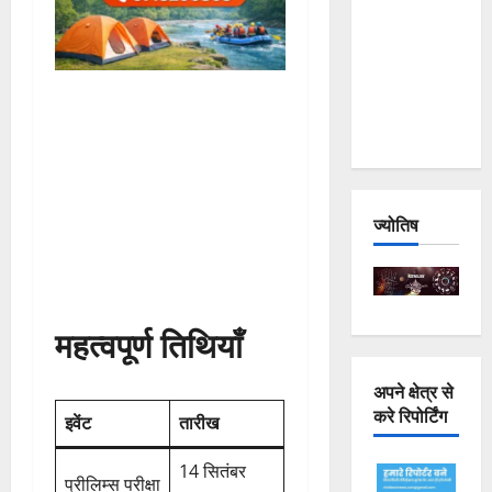
Joshimath
— Why Is
This
Destruction
Repeating?
ज्योतिष
महत्वपूर्ण तिथियाँ
अपने क्षेत्र से
करे रिपोर्टिंग
इवेंट
तारीख
14 सितंबर
प्रीलिम्स परीक्षा