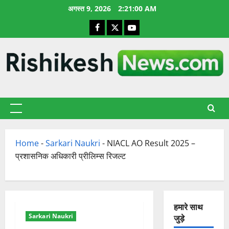
छोड़कर
अगस्त 9, 2026
2:21:01 AM
सामग्री
Facebook
X
YouTube
पर
जाएँ
प्राथमिक
सूची
Home
-
Sarkari Naukri
-
NIACL AO Result 2025 –
प्रशासनिक अधिकारी प्रीलिम्स रिजल्ट
हमारे साथ
Sarkari Naukri
जुड़े