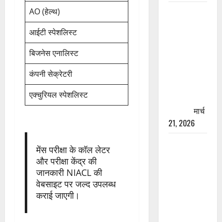
रामझूला पुल
AO (हेल्थ)
की मरम्मत
आईटी स्पेशलिस्ट
शुरू! 11
करोड़ की
बिजनेस एनालिस्ट
योजना,
चारधाम
कंपनी सेक्रेटरी
यात्रा से
एक्चुरियल स्पेशलिस्ट
पहले होगा
काम पूरा
मार्च
21, 2026
AIIMS
मेंस परीक्षा के कॉल लेटर
ऋषिकेश के
और परीक्षा केंद्र की
नाम पर
जानकारी NIACL की
नौकरी का
वेबसाइट पर जल्द उपलब्ध
झांसा! फर्जी
कराई जाएगी।
भर्ती विज्ञापन
से युवाओं को