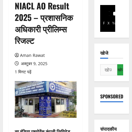
NIACL AO Result
2025 – प्रशासनिक
Facebook
X
YouTube
अधिकारी प्रीलिम्स
रिजल्ट
खोजे
Aman Rawat
अक्टूबर 9, 2025
निम्न
1 मिनट पढ़ें
को
खोजें:
SPONSORED
संपादकीय
न्यू इंडिया एश्योरेंस कंपनी लिमिटेड