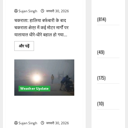
अंधेरे में
Current
Affairs
Sujan Singh
जनवरी 30, 2026
(814)
चकराता: हालिया बर्फबारी के बाद
चकराता क्षेत्र में कई मोटर मार्गों पर
Education &
यातायात धीरे-धीरे बहाल हो गया...
Exam
Updates
चकराता
और पढ़ें
में
(49)
बर्फबारी
के
बाद
Festivals &
खुले
कई
Events
मार्ग,
(175)
पाले
से
फिसलन
Festivals &
Weather Update
और
40
Events
गांव
अंधेरे
बारिश-बर्फबारी के बाद बढ़ी ठंड,
(10)
में
पहाड़ों में शीतलहर और मैदानी इलाकों
के
बारे
Food &
में कोहरा
में
Local
और
Sujan Singh
जनवरी 30, 2026
पढ़ें