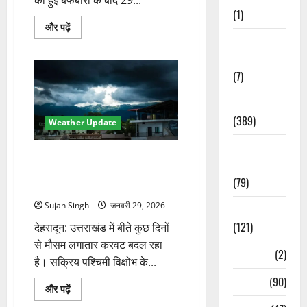
(1)
पिथौरागढ़
और पढ़ें
में
Opinion &
बर्फबारी
के
Editorial
बाद
खिली
(7)
चटक
धूप,
Politics
मुनस्यारी–
थल
(389)
मोटर
Weather Update
मार्ग
बहाल
Sarkari
के
उत्तराखंड में मौसम का मिजाज बदला,
बारे
Naukri
में
ऊंचाई वाले इलाकों में बर्फबारी के बाद
और
(79)
फिर पश्चिमी विक्षोभ की चेतावनी
पढ़ें
Sujan Singh
जनवरी 29, 2026
Spirituality
(121)
देहरादून: उत्तराखंड में बीते कुछ दिनों
से मौसम लगातार करवट बदल रहा
Temples
(2)
है। सक्रिय पश्चिमी विक्षोभ के...
Temples
(90)
उत्तराखंड
और पढ़ें
में