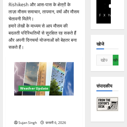
Rishikesh और आस-पास के क्षेत्रों के
ताज़ा मौसम समाचार, तापमान, वर्षा और मौसम
Facebook
X
YouTube
चेतावनी मिलेंगे।
हमारे लेखों के माध्यम से आप मौसम की
बदलती परिस्थितियों से सुरक्षित रह सकते हैं
और अपनी दिनचर्या योजनाओं को बेहतर बना
खोजे
सकते हैं।
निम्न
को
खोजें:
संपादकीय
Weather Update
देहरादून का तापमान सामान्य से 4
डिग्री ऊपर, अगले हफ्ते फिर बदल
सकता है मौसम
Sujan Singh
फ़रवरी 6, 2026