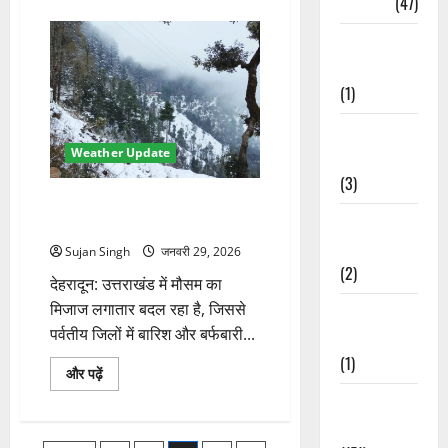
Travel
(47)
मौसम
का
मिजाज
Treks &
बदला,
ऊंचाई
Adventures
वाले
इलाकों
(1)
में
बर्फबारी
के
Treks &
बाद
Weather Update
फिर
Adventures
पश्चिमी
(3)
विक्षोभ
की
धनौल्टी में सीजन की दूसरी बर्फबारी,
चेतावनी
Waterfalls &
उत्तराखंड में ठंड और कोहरे का अलर्ट
के
बारे
Nature
Sujan Singh
जनवरी 29, 2026
में
और
(2)
पढ़ें
देहरादून: उत्तराखंड में मौसम का
मिजाज लगातार बदल रहा है, जिससे
Waterfalls &
पर्वतीय जिलों में बारिश और बर्फबारी...
Nature
(1)
धनौल्टी
और पढ़ें
में
Weather
सीजन
की
Update
दूसरी
बर्फबारी,