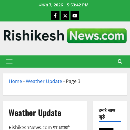
छोड़कर
अगस्त 7, 2026
5:53:43 PM
सामग्री
Facebook
X
YouTube
पर
जाएँ
प्राथमिक
सूची
Home
-
Weather Update
-
Page 3
Weather Update
हमारे साथ
जुड़े
RishikeshNews.com पर आपको