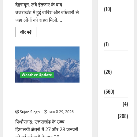
Cuisine
देहरादून: लंबे इंतजार के बाद
(10)
उत्तराखंड में हुई बारिश और बर्फबारी से
जहां लोगों को राहत मिली,...
Food &
Local
बारिश-
और पढ़ें
Cuisine
बर्फबारी
के
(1)
बाद
बढ़ी
ठंड,
Health &
पहाड़ों
में
Wellness
शीतलहर
और
(26)
मैदानी
Weather Update
इलाकों
में
Local News
कोहरा
पिथौरागढ़ में बर्फबारी के बाद खिली
(560)
के
बारे
चटक धूप, मुनस्यारी–थल मोटर मार्ग
में
Naukri
(4)
बहाल
और
पढ़ें
Sujan Singh
जनवरी 29, 2026
News
(208)
पिथौरागढ़: उत्तराखंड के उच्च
Opinion /
हिमालयी क्षेत्रों में 27 और 28 जनवरी
Editorial
को हुई बर्फबारी के बाद 29...