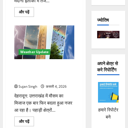
मैदानी इलाकों में तेज...
उत्तराखंड
और पढ़ें
में
ज्योतिष
मौसम
शुष्क,
ऊंची
चोटियों
पर
बर्फबारी,
मैदानी
इलाकों
में
Weather Update
कोहरे
की
अपने क्षेत्र से
चेतावनी
उत्तराखंड में बदला मौसम: पहाड़ों पर
के
करे रिपोर्टिंग
बारे
हल्का हिमपात, मैदानी इलाकों में धूप
में
और गर्माहट
और
पढ़ें
Sujan Singh
फ़रवरी 4, 2026
देहरादून: उत्तराखंड में मौसम का
मिजाज एक बार फिर बदला हुआ नजर
हमारे रिपोर्टर
आ रहा है। पहाड़ी क्षेत्रों...
बने
उत्तराखंड
और पढ़ें
में