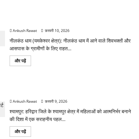
मंदिर
में
बढ़ी
नीलकंठ धाम में लगा हेल्थ कंटेनर, महाशिवरात्रि से शिवभक्तों को मिलेगी
श्रद्धालुओं
की
चिकित्सा सुविधा
भीड़,
प्रशासन
Ankush Rawat
फ़रवरी 10, 2026
ने
बढ़ाई
नीलकंठ धाम (यमकेश्वर क्षेत्र): नीलकंठ धाम में आने वाले शिवभक्तों और
सुरक्षा
के
आसपास के ग्रामीणों के लिए राहत...
बारे
में
और
नीलकंठ
और पढ़ें
पढ़ें
धाम
में
लगा
हेल्थ
कंटेनर,
श्यामपुर में महिला उद्यम संवर्धन कार्यक्रम, 10 महिलाओं को मिले फूड
महाशिवरात्रि
से
कार्ट
शिवभक्तों
को
Ankush Rawat
फ़रवरी 9, 2026
मिलेगी
चिकित्सा
श्यामपुर: हरिद्वार जिले के श्यामपुर क्षेत्र में महिलाओं को आत्मनिर्भर बनाने
सुविधा
के
की दिशा में एक सराहनीय पहल...
बारे
में
और
श्यामपुर
और पढ़ें
पढ़ें
में