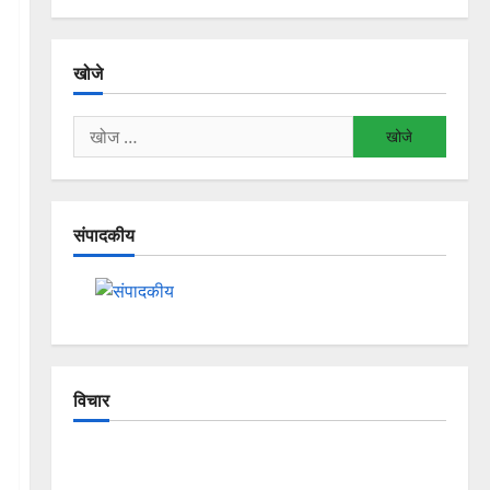
खोजे
निम्न
को
खोजें:
संपादकीय
विचार
The Crumbling Mountains of
Uttarakhand: Continuous Disasters in