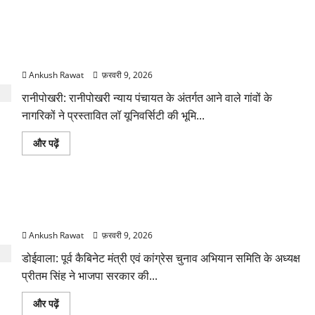
महिला
उद्यम
संवर्धन
कार्यक्रम,
रानीपोखरी में लॉ यूनिवर्सिटी की भूमि पर प्रदर्शन, एयरपोर्ट विस्थापितों को
10
महिलाओं
आवंटन का विरोध
को
मिले
Ankush Rawat
फ़रवरी 9, 2026
फूड
कार्ट
रानीपोखरी: रानीपोखरी न्याय पंचायत के अंतर्गत आने वाले गांवों के
के
बारे
नागरिकों ने प्रस्तावित लॉ यूनिवर्सिटी की भूमि...
में
और
पढ़ें
रानीपोखरी
और पढ़ें
में
लॉ
यूनिवर्सिटी
की
भूमि
भाजपा की जनविरोधी नीतियों के खिलाफ 16 फरवरी को कांग्रेस का
पर
प्रदर्शन,
राजभवन घेराव
एयरपोर्ट
विस्थापितों
Ankush Rawat
फ़रवरी 9, 2026
को
आवंटन
डोईवाला: पूर्व कैबिनेट मंत्री एवं कांग्रेस चुनाव अभियान समिति के अध्यक्ष
का
विरोध
प्रीतम सिंह ने भाजपा सरकार की...
के
बारे
में
भाजपा
और पढ़ें
और
की