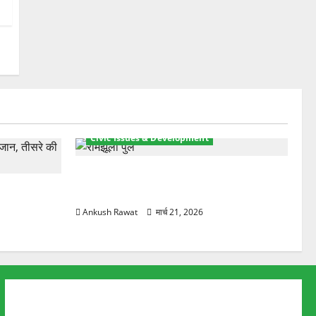
Civic Issues & Development
रामझूला पुल की मरम्मत शुरू! 11 करोड़ की
ार, एक युवक
योजना, चारधाम यात्रा से पहले होगा काम पूरा
Ankush Rawat
मार्च 21, 2026
About Us