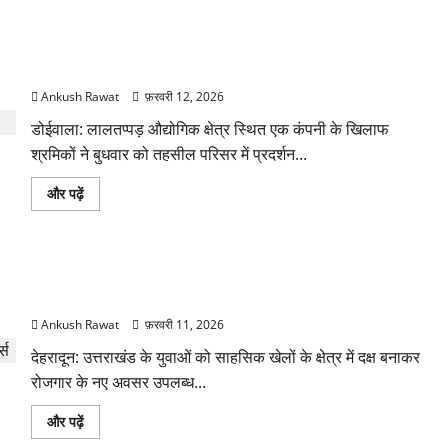
पढ़ें
के
19
दिन
लालतप्पड़ में श्रमिकों का प्रदर्शन, सेवा समाप्ति के विरोध में
बाद
टिहरी
अनिश्चितकालीन धरना शुरू
निवासी
अनूप
Ankush Rawat
फ़रवरी 12, 2026
रावत
का
डोईवाला: लालतप्पड़ औद्योगिक क्षेत्र स्थित एक कंपनी के खिलाफ
पार्थिव
शरीर
श्रमिकों ने बुधवार को तहसील परिसर में प्रदर्शन...
भारत
पहुंचा
के
लालतप्पड़
और पढ़ें
बारे
में
में
श्रमिकों
और
का
पढ़ें
प्रदर्शन,
सेवा
ऋषिकेश शिवपुरी में आईटीबीपी का बेसिक राफ्टिंग कोर्स शुरू, 15 युवाओं
समाप्ति
के
को मिलेगा प्रशिक्षण
विरोध
में
Ankush Rawat
फ़रवरी 11, 2026
अनिश्चितकालीन
धरना
देहरादून: उत्तराखंड के युवाओं को साहसिक खेलों के क्षेत्र में दक्ष बनाकर
शुरू
के
रोजगार के नए अवसर उपलब्ध...
बारे
में
और
ऋषिकेश
और पढ़ें
पढ़ें
शिवपुरी