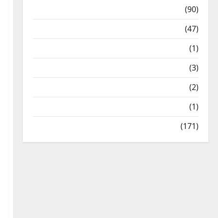
Temples
(90)
Travel
(47)
Treks & Adventures
(1)
Treks & Adventures
(3)
Waterfalls & Nature
(2)
Waterfalls & Nature
(1)
Weather Update
(171)