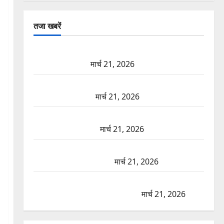
तजा खबरें
दून में रफ्तार का कहर! 120 Km/h थार ने स्कूटी सवारों को
कुचला, एक की मौत
मार्च 21, 2026
ऋषिकेश में बड़ा प्रॉपर्टी फ्रॉड! 100 रुपये के स्टांप पेपर पर
NRI की जमीन हड़पी
मार्च 21, 2026
मसूरी रोड हादसा: खाई में गिरी थार, एक युवक की मौत—
SDRF ने दो को बचाया
मार्च 21, 2026
रामझूला पुल की मरम्मत शुरू! 11 करोड़ की योजना, चारधाम
यात्रा से पहले होगा काम पूरा
मार्च 21, 2026
AIIMS ऋषिकेश के नाम पर नौकरी का झांसा! फर्जी भर्ती
विज्ञापन से युवाओं को ठगने की कोशिश
मार्च 21, 2026