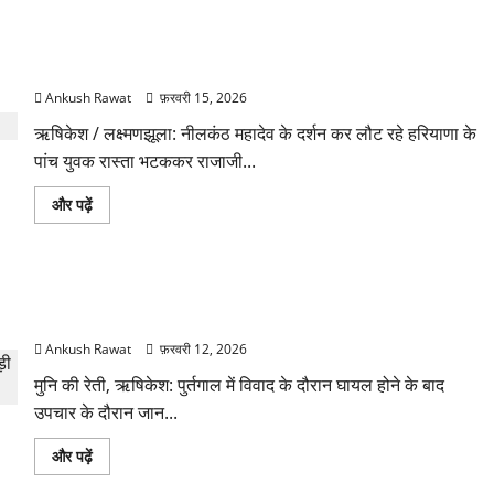
नीलकंठ से लौटते समय रास्ता भटके हरियाणा के 5 युवक, राजाजी पार्क
से सकुशल रेस्क्यू
Ankush Rawat
फ़रवरी 15, 2026
ऋषिकेश / लक्ष्मणझूला: नीलकंठ महादेव के दर्शन कर लौट रहे हरियाणा के
पांच युवक रास्ता भटककर राजाजी...
नीलकंठ
और पढ़ें
से
लौटते
समय
रास्ता
भटके
पुर्तगाल में मौत के 19 दिन बाद टिहरी निवासी अनूप रावत का पार्थिव शरीर
हरियाणा
के
भारत पहुंचा
5
युवक,
Ankush Rawat
फ़रवरी 12, 2026
राजाजी
पार्क
मुनि की रेती, ऋषिकेश: पुर्तगाल में विवाद के दौरान घायल होने के बाद
से
सकुशल
उपचार के दौरान जान...
रेस्क्यू
के
बारे
पुर्तगाल
और पढ़ें
में
में
और
मौत