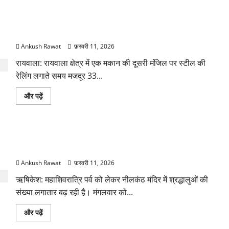
और
बरसाती
पढ़ें
खाले
की
समस्या:
रायवाला में हाईटेंशन लाइन की चपेट में आया मजदूर, एम्स ऋषिकेश में भर्ती
संयुक्त
टीम
Ankush Rawat
फ़रवरी 11, 2026
ने
किया
निरीक्षण,
रायवाला: रायवाला क्षेत्र में एक मकान की दूसरी मंजिल पर स्टील की
बैठक
रेलिंग लगाते समय मजदूर 33...
का
फैसला
के
रायवाला
और पढ़ें
बारे
में
में
हाईटेंशन
और
लाइन
पढ़ें
की
चपेट
महाशिवरात्रि पर नीलकंठ मंदिर में बढ़ी श्रद्धालुओं की भीड़, प्रशासन ने
में
आया
बढ़ाई सुरक्षा
मजदूर,
एम्स
Ankush Rawat
फ़रवरी 11, 2026
ऋषिकेश
में
ऋषिकेश: महाशिवरात्रि पर्व को लेकर नीलकंठ मंदिर में श्रद्धालुओं की
भर्ती
के
संख्या लगातार बढ़ रही है। मंगलवार को...
बारे
में
और
महाशिवरात्रि
और पढ़ें
पढ़ें
पर
नीलकंठ