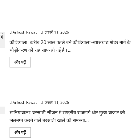
में
आईटीबीपी
का
बेसिक
कौडियाला–ब्यासघाट मोटर मार्ग के चौड़ीकरण को मंजूरी, पहले चरण का
राफ्टिंग
कोर्स
प्रस्ताव शासन को भेजा
शुरू,
15
Ankush Rawat
फ़रवरी 11, 2026
युवाओं
को
कौडियाला: करीब 20 साल पहले बने कौडियाला–ब्यासघाट मोटर मार्ग के
मिलेगा
प्रशिक्षण
चौड़ीकरण की राह साफ हो गई है।...
के
बारे
में
कौडियाला–
और पढ़ें
और
ब्यासघाट
पढ़ें
मोटर
मार्ग
के
चौड़ीकरण
भानियावाला में बरसाती खाले की समस्या: संयुक्त टीम ने किया निरीक्षण,
को
मंजूरी,
बैठक का फैसला
पहले
चरण
Ankush Rawat
फ़रवरी 11, 2026
का
प्रस्ताव
भानियावाला: बरसाती सीजन में राष्ट्रीय राजमार्ग और मुख्य बाजार को
शासन
को
जलमग्न करने वाले बरसाती खाले की समस्या...
भेजा
के
बारे
भानियावाला
और पढ़ें
में
में