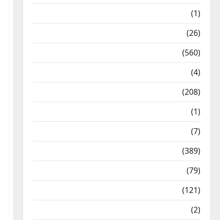
Food & Local Cuisine
(1)
Health & Wellness
(26)
Local News
(560)
Naukri
(4)
News
(208)
Opinion / Editorial
(1)
Opinion & Editorial
(7)
Politics
(389)
Sarkari Naukri
(79)
Spirituality
(121)
Temples
(2)