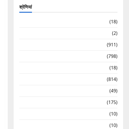
श्रेणियां
Astrology
(18)
Bizarre
(2)
Civic Issues & Development
(911)
Crime & Accident
(798)
Culture & Lifestyle
(18)
Current Affairs
(814)
Education & Exam Updates
(49)
Festivals & Events
(175)
Festivals & Events
(10)
Food & Local Cuisine
(10)