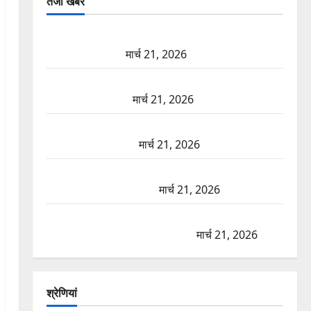
तजा खबरें
दून में रफ्तार का कहर! 120 Km/h थार ने स्कूटी सवारों को
कुचला, एक की मौत
मार्च 21, 2026
ऋषिकेश में बड़ा प्रॉपर्टी फ्रॉड! 100 रुपये के स्टांप पेपर पर
NRI की जमीन हड़पी
मार्च 21, 2026
मसूरी रोड हादसा: खाई में गिरी थार, एक युवक की मौत—
SDRF ने दो को बचाया
मार्च 21, 2026
रामझूला पुल की मरम्मत शुरू! 11 करोड़ की योजना, चारधाम
यात्रा से पहले होगा काम पूरा
मार्च 21, 2026
AIIMS ऋषिकेश के नाम पर नौकरी का झांसा! फर्जी भर्ती
विज्ञापन से युवाओं को ठगने की कोशिश
मार्च 21, 2026
श्रेणियां