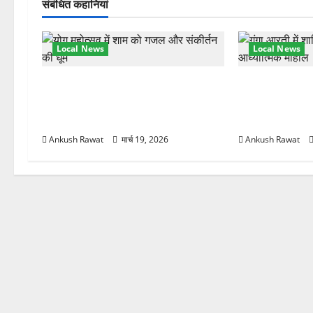
गे
संबंधित कहानियां
श
Local News
Local News
न
अंतरराष्ट्रीय योग महोत्सव में तीसरे दिन
परमार्थ निकेतन प
योग की गहराई, साधकों ने सीखी प्राणायाम
आरती में लिया भा
और मेडिटेशन तकनीक
मुलाकात
Ankush Rawat
मार्च 19, 2026
Ankush Rawat