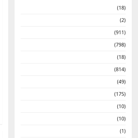
Astrology
(18)
Bizarre
(2)
Civic Issues & Development
(911)
Crime & Accident
(798)
Culture & Lifestyle
(18)
Current Affairs
(814)
Education & Exam Updates
(49)
Festivals & Events
(175)
Festivals & Events
(10)
Food & Local Cuisine
(10)
Food & Local Cuisine
(1)