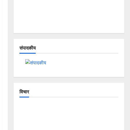
संपादकीय
विचार
The Crumbling Mountains of
Uttarakhand: Continuous Disasters in
Dehradun, Chamoli, and Joshimath —
Why Is This Destruction Repeating?