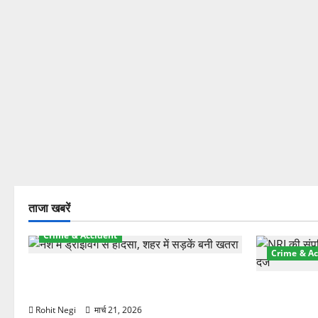
ताजा खबरें
Crime & Accident
Crime & Ac
दून में रफ्तार का कहर! 120 Km/h थार ने
स्कूटी सवारों को कुचला, एक की मौत
ऋषिकेश में बड
स्टांप पेपर 
Rohit Negi
मार्च 21, 2026