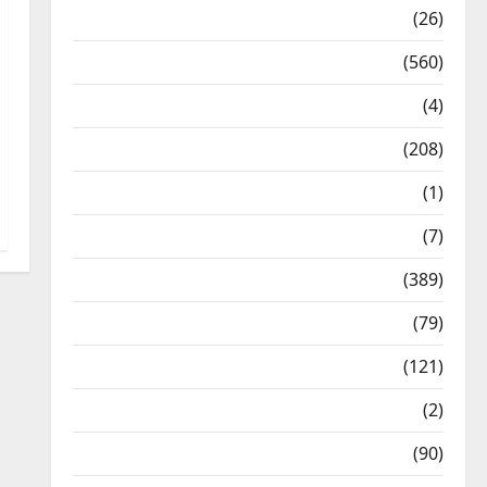
Health & Wellness
(26)
Local News
(560)
Naukri
(4)
News
(208)
Opinion / Editorial
(1)
Opinion & Editorial
(7)
Politics
(389)
Sarkari Naukri
(79)
Spirituality
(121)
Temples
(2)
Temples
(90)