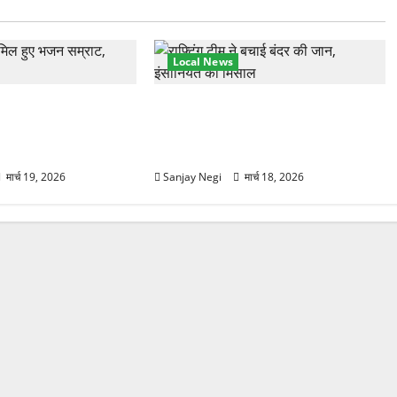
Local News
हुंचे अनूप जलोटा, गंगा
गंगा में बहते बंदर की बचाई जान, राफ्टिंग
ग, स्वामी चिदानंद से
टीम और पर्यटकों का रेस्क्यू वीडियो
वायरल
मार्च 19, 2026
Sanjay Negi
मार्च 18, 2026