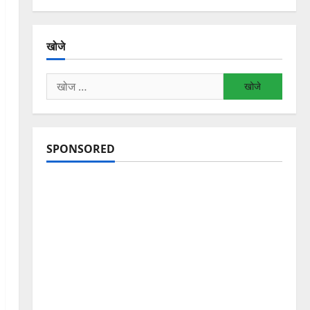
खोजे
निम्न
को
खोजें:
SPONSORED