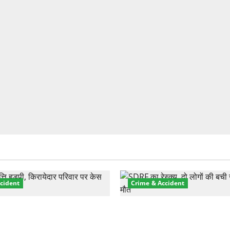
cident
Crime & Accident
़ा प्रॉपर्टी फ्रॉड! 100 रुपये के
मसूरी रोड हादसा: खाई में गिरी थ
पर NRI की जमीन हड़पी
की मौत—SDRF ने दो को बचाया