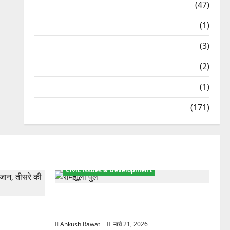
Travel
(47)
Treks & Adventures
(1)
Treks & Adventures
(3)
Waterfalls & Nature
(2)
Waterfalls & Nature
(1)
Weather Update
(171)
Civic Issues & Development
रामझूला पुल की मरम्मत शुरू! 11 करोड़ की
ार, एक युवक
योजना, चारधाम यात्रा से पहले होगा काम पूरा
Ankush Rawat
मार्च 21, 2026