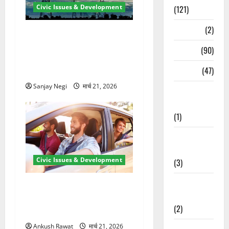
Civic Issues & Development
(121)
Temples
(2)
कुंभ 2027 की तैयारी तेज! हरिद्वार
में बिजली व्यवस्था मजबूत करने
Temples
(90)
के लिए 21.51 करोड़ की योजना
Travel
(47)
मंजूर
Sanjay Negi
मार्च 21, 2026
Treks &
Adventures
(1)
Treks &
Adventures
Civic Issues & Development
(3)
Waterfalls &
उत्तराखंड में BlaBla पर लग
Nature
सकती है रोक! हादसे के बाद
(2)
सरकार सख्त, जांच तेज
Ankush Rawat
मार्च 21, 2026
Waterfalls &