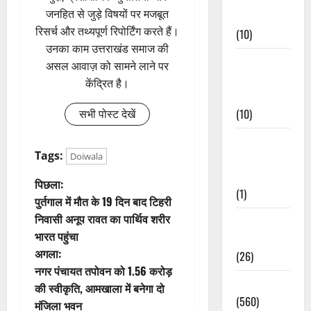
जनहित से जुड़े विषयों पर मजबूत
Events
रिसर्च और तथ्यपूर्ण रिपोर्टिंग करते हैं।
(10)
उनका काम उत्तराखंड समाज की
Food &
असल आवाज़ को सामने लाने पर
Local
केंद्रित है।
Cuisine
(10)
सभी पोस्ट देखें
Food &
Tags:
Doiwala
Local
Cuisine
पो
पिछला:
(1)
पुर्तगाल में मौत के 19 दिन बाद टिहरी
स्ट
निवासी अनूप रावत का पार्थिव शरीर
Health &
भारत पहुंचा
Wellness
ने
अगला:
(26)
वि
नगर पंचायत तपोवन को 1.56 करोड़
Local News
की स्वीकृति, आमखाला में बनेगा दो
गे
(560)
मंजिला भवन