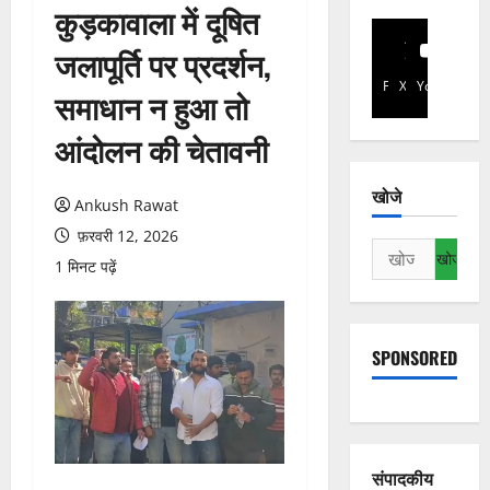
कुड़कावाला में दूषित
जलापूर्ति पर प्रदर्शन,
Facebook
X
YouTube
समाधान न हुआ तो
आंदोलन की चेतावनी
खोजे
Ankush Rawat
फ़रवरी 12, 2026
निम्न
1 मिनट पढ़ें
को
खोजें:
SPONSORED
संपादकीय