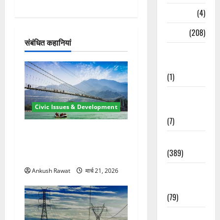
श
Naukri
(4)
News
(208)
न
संबंधित कहानियां
Opinion /
Editorial
(1)
Opinion &
Civic Issues & Development
Editorial
(7)
रामझूला पुल की मरम्मत शुरू! 11
Politics
करोड़ की योजना, चारधाम यात्रा
(389)
से पहले होगा काम पूरा
Ankush Rawat
मार्च 21, 2026
Sarkari
Naukri
(79)
Spirituality