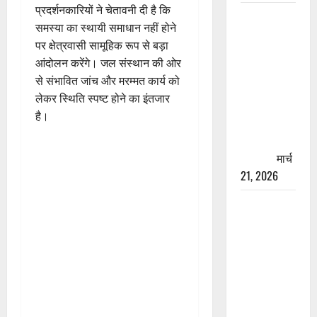
प्रदर्शनकारियों ने चेतावनी दी है कि
रामझूला पुल
समस्या का स्थायी समाधान नहीं होने
की मरम्मत
पर क्षेत्रवासी सामूहिक रूप से बड़ा
शुरू! 11
आंदोलन करेंगे। जल संस्थान की ओर
करोड़ की
से संभावित जांच और मरम्मत कार्य को
योजना,
लेकर स्थिति स्पष्ट होने का इंतजार
चारधाम
है।
यात्रा से
पहले होगा
काम पूरा
मार्च
21, 2026
AIIMS
ऋषिकेश के
नाम पर
नौकरी का
झांसा! फर्जी
भर्ती विज्ञापन
से युवाओं को