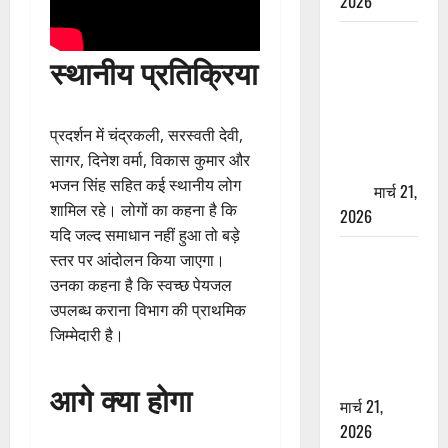
2026
ऋषिकेश में
स्थानीय प्रतिक्रिया
बड़ा प्रॉपर्टी
फ्रॉड! 100
रुपये के स्टांप
प्रदर्शन में चंद्रकली, सरस्वती देवी,
पेपर पर NRI
सागर, दिनेश वर्मा, विकास कुमार और
की जमीन
भजन सिंह सहित कई स्थानीय लोग
हड़पी
मार्च 21,
शामिल रहे। लोगों का कहना है कि
2026
यदि जल्द समाधान नहीं हुआ तो बड़े
मसूरी रोड
स्तर पर आंदोलन किया जाएगा।
हादसा: खाई में
उनका कहना है कि स्वच्छ पेयजल
गिरी थार, एक
उपलब्ध कराना विभाग की प्राथमिक
युवक की मौत
जिम्मेदारी है।
—SDRF ने
दो को बचाया
आगे क्या होगा
मार्च 21,
2026