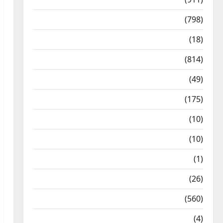
Crime & Accident
(798)
Culture & Lifestyle
(18)
Current Affairs
(814)
Education & Exam Updates
(49)
Festivals & Events
(175)
Festivals & Events
(10)
Food & Local Cuisine
(10)
Food & Local Cuisine
(1)
Health & Wellness
(26)
Local News
(560)
Naukri
(4)