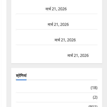
ऋषिकेश में बड़ा प्रॉपर्टी फ्रॉड! 100 रुपये के स्टांप पेपर पर
NRI की जमीन हड़पी
मार्च 21, 2026
मसूरी रोड हादसा: खाई में गिरी थार, एक युवक की मौत—
SDRF ने दो को बचाया
मार्च 21, 2026
रामझूला पुल की मरम्मत शुरू! 11 करोड़ की योजना, चारधाम
यात्रा से पहले होगा काम पूरा
मार्च 21, 2026
AIIMS ऋषिकेश के नाम पर नौकरी का झांसा! फर्जी भर्ती
विज्ञापन से युवाओं को ठगने की कोशिश
मार्च 21, 2026
श्रेणियां
Astrology
(18)
Bizarre
(2)
Civic Issues & Development
(911)