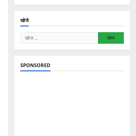
खोजे
निम्न
को
खोजें:
SPONSORED