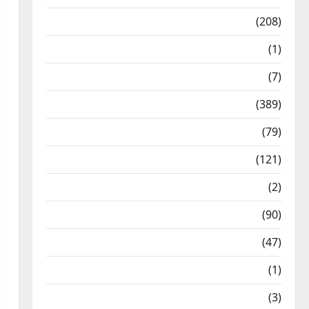
News
(208)
Opinion / Editorial
(1)
Opinion & Editorial
(7)
Politics
(389)
Sarkari Naukri
(79)
Spirituality
(121)
Temples
(2)
Temples
(90)
Travel
(47)
Treks & Adventures
(1)
Treks & Adventures
(3)