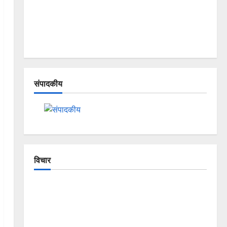
संपादकीय
विचार
The Crumbling Mountains of
Uttarakhand: Continuous Disasters in
Dehradun, Chamoli, and Joshimath —
Why Is This Destruction Repeating?