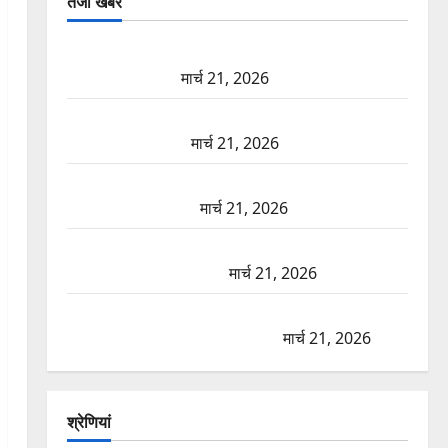
तजा खबरें
दून में रफ्तार का कहर! 120 Km/h थार ने स्कूटी सवारों को
कुचला, एक की मौत
मार्च 21, 2026
ऋषिकेश में बड़ा प्रॉपर्टी फ्रॉड! 100 रुपये के स्टांप पेपर पर
NRI की जमीन हड़पी
मार्च 21, 2026
मसूरी रोड हादसा: खाई में गिरी थार, एक युवक की मौत—
SDRF ने दो को बचाया
मार्च 21, 2026
रामझूला पुल की मरम्मत शुरू! 11 करोड़ की योजना, चारधाम
यात्रा से पहले होगा काम पूरा
मार्च 21, 2026
AIIMS ऋषिकेश के नाम पर नौकरी का झांसा! फर्जी भर्ती
विज्ञापन से युवाओं को ठगने की कोशिश
मार्च 21, 2026
श्रेणियां