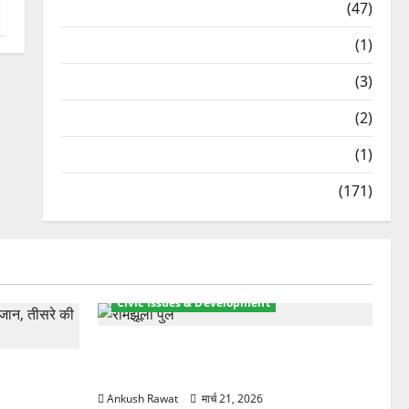
Travel
(47)
Treks & Adventures
(1)
Treks & Adventures
(3)
Waterfalls & Nature
(2)
Waterfalls & Nature
(1)
Weather Update
(171)
Civic Issues & Development
रामझूला पुल की मरम्मत शुरू! 11 करोड़ की
ार, एक युवक
योजना, चारधाम यात्रा से पहले होगा काम पूरा
Ankush Rawat
मार्च 21, 2026