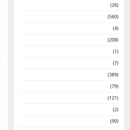
Health & Wellness
(26)
Local News
(560)
Naukri
(4)
News
(208)
Opinion / Editorial
(1)
Opinion & Editorial
(7)
Politics
(389)
Sarkari Naukri
(79)
Spirituality
(121)
Temples
(2)
Temples
(90)