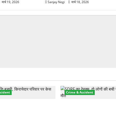
मार्च 19, 2026
Sanjay Negi
मार्च 18, 2026
cident
Crime & Accident
़ा प्रॉपर्टी फ्रॉड! 100 रुपये के
मसूरी रोड हादसा: खाई में गिरी थ
पर NRI की जमीन हड़पी
की मौत—SDRF ने दो को बचाया