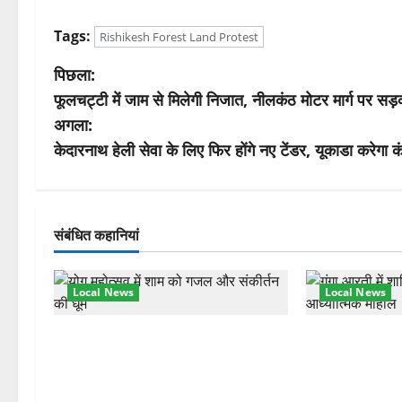
Tags:
Rishikesh Forest Land Protest
पो
पिछला:
फूलचट्टी में जाम से मिलेगी निजात, नीलकंठ मोटर मार्ग पर सड़
स्ट
अगला:
ने
केदारनाथ हेली सेवा के लिए फिर होंगे नए टेंडर, यूकाडा करेगा 
वि
गे
संबंधित कहानियां
श
Local News
Local News
न
अंतरराष्ट्रीय योग महोत्सव में तीसरे दिन
परमार्थ निकेतन प
योग की गहराई, साधकों ने सीखी प्राणायाम
आरती में लिया भा
और मेडिटेशन तकनीक
मुलाकात