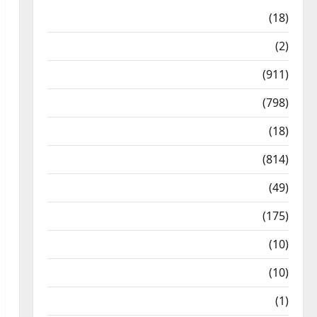
Astrology
(18)
Bizarre
(2)
Civic Issues & Development
(911)
Crime & Accident
(798)
Culture & Lifestyle
(18)
Current Affairs
(814)
Education & Exam Updates
(49)
Festivals & Events
(175)
Festivals & Events
(10)
Food & Local Cuisine
(10)
Food & Local Cuisine
(1)