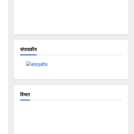
संपादकीय
विचार
The Crumbling Mountains of
Uttarakhand: Continuous Disasters in
Dehradun, Chamoli, and Joshimath —
Why Is This Destruction Repeating?