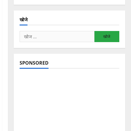
खोजे
निम्न
को
खोजें:
SPONSORED