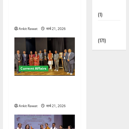
देहरादून में युवा संसद 2026:
Nature
छात्रों ने लोकतंत्र और संविधान
(1)
पर रखे दमदार विचार
Weather
Ankit Rawat
मार्च 21, 2026
Update
(171)
Current Affairs
देहरादून में इंटरनेशनल मैरीटाइम
कॉन्फ्रेंस की शुरुआत, 7 देशों के
200+ प्रतिनिधि शामिल
Ankit Rawat
मार्च 21, 2026