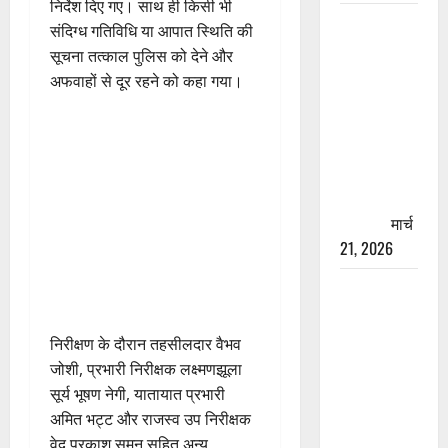
निर्देश दिए गए। साथ ही किसी भी
रामझूला पुल
संदिग्ध गतिविधि या आपात स्थिति की
की मरम्मत
सूचना तत्काल पुलिस को देने और
शुरू! 11
अफवाहों से दूर रहने को कहा गया।
करोड़ की
योजना,
चारधाम
यात्रा से
पहले होगा
काम पूरा
मार्च
21, 2026
AIIMS
ऋषिकेश के
नाम पर
निरीक्षण के दौरान तहसीलदार वैभव
नौकरी का
जोशी, प्रभारी निरीक्षक लक्ष्मणझूला
झांसा! फर्जी
सूर्य भूषण नेगी, यातायात प्रभारी
भर्ती विज्ञापन
अमित भट्ट और राजस्व उप निरीक्षक
से युवाओं को
वेद प्रकाश सुमन सहित अन्य