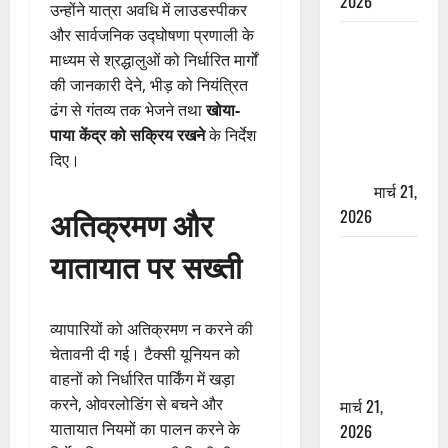
2026
उन्होंने यात्रा अवधि में लाउडस्पीकर
और सार्वजनिक उद्घोषणा प्रणाली के
ऋषिकेश में
माध्यम से श्रद्धालुओं को निर्धारित मार्गों
बड़ा प्रॉपर्टी
की जानकारी देने, भीड़ को नियंत्रित
फ्रॉड! 100
ढंग से गंतव्य तक भेजने तथा
खोया-
रुपये के स्टांप
पाया केंद्र को सक्रिय रखने
के निर्देश
पेपर पर NRI
दिए।
की जमीन
हड़पी
मार्च 21,
अतिक्रमण और
2026
यातायात पर सख्ती
मसूरी रोड
हादसा: खाई में
गिरी थार, एक
व्यापारियों को अतिक्रमण न करने की
युवक की मौत
चेतावनी दी गई। टैक्सी यूनियन को
—SDRF ने
वाहनों को निर्धारित पार्किंग में खड़ा
दो को बचाया
करने, ओवरलोडिंग से बचने और
मार्च 21,
यातायात नियमों का पालन करने के
2026