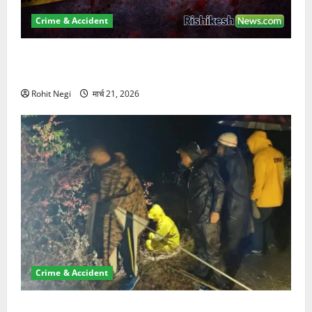
Crime & Accident
ऋषिकेश में बड़ा प्रॉपर्टी फ्रॉड! 100 रुपये के स्टांप पेपर पर
NRI की जमीन हड़पी
Rohit Negi
मार्च 21, 2026
Crime & Accident
मसूरी रोड हादसा: खाई में गिरी थार, एक युवक की मौत—SDRF