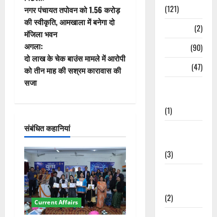
पो
(121)
नगर पंचायत तपोवन को 1.56 करोड़
स्ट
की स्वीकृति, आमखाला में बनेगा दो
Temples
(2)
मंजिला भवन
ने
अगला:
Temples
(90)
वि
दो लाख के चेक बाउंस मामले में आरोपी
Travel
(47)
को तीन माह की सश्रम कारावास की
गे
सजा
Treks &
श
Adventures
(1)
न
संबंधित कहानियां
Treks &
Adventures
(3)
Waterfalls &
Nature
(2)
Current Affairs
Waterfalls &