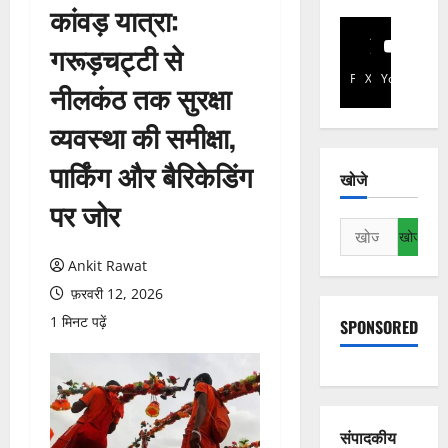
कांवड़ यात्रा:
गरूड़चट्टी से
Facebook
X
YouTube
नीलकंठ तक सुरक्षा
व्यवस्था की समीक्षा,
पार्किंग और बैरिकेडिंग
खोजे
पर जोर
निम्न
को
Ankit Rawat
खोजें:
फ़रवरी 12, 2026
1 मिनट पढ़ें
SPONSORED
संपादकीय