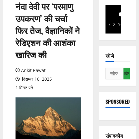
नंदा देवी पर ‘परमाणु
उपकरण’ की चर्चा
Facebook
X
YouTube
फिर तेज, वैज्ञानिकों ने
रेडिएशन की आशंका
खारिज की
खोजे
Ankit Rawat
निम्न
को
दिसम्बर 16, 2025
खोजें:
1 मिनट पढ़ें
SPONSORED
संपादकीय