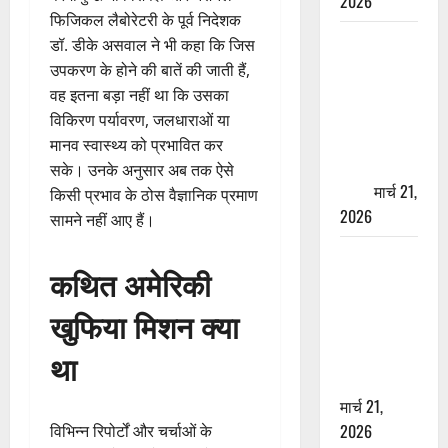
2026
फिजिकल लैबोरेटरी के पूर्व निदेशक
ऋषिकेश में
डॉ. डीके असवाल ने भी कहा कि जिस
बड़ा प्रॉपर्टी
उपकरण के होने की बातें की जाती हैं,
फ्रॉड! 100
वह इतना बड़ा नहीं था कि उसका
रुपये के स्टांप
विकिरण पर्यावरण, जलधाराओं या
पेपर पर NRI
मानव स्वास्थ्य को प्रभावित कर
की जमीन
सके। उनके अनुसार अब तक ऐसे
हड़पी
मार्च 21,
किसी प्रभाव के ठोस वैज्ञानिक प्रमाण
2026
सामने नहीं आए हैं।
मसूरी रोड
कथित अमेरिकी
हादसा: खाई में
गिरी थार, एक
खुफिया मिशन क्या
युवक की मौत
—SDRF ने
था
दो को बचाया
मार्च 21,
2026
विभिन्न रिपोर्टों और चर्चाओं के