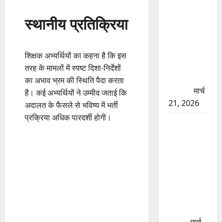
की मरम्मत
शुरू! 11
स्थानीय प्रतिक्रिया
करोड़ की
योजना,
चारधाम
शिक्षक अभ्यर्थियों का कहना है कि इस
यात्रा से
तरह के मामलों में स्पष्ट दिशा-निर्देशों
पहले होगा
का अभाव भ्रम की स्थिति पैदा करता
काम पूरा
मार्च
है। कई अभ्यर्थियों ने उम्मीद जताई कि
21, 2026
अदालत के फैसले से भविष्य में भर्ती
प्रक्रिया अधिक पारदर्शी होगी।
AIIMS
ऋषिकेश के
नाम पर
नौकरी का
झांसा! फर्जी
भर्ती विज्ञापन
से युवाओं को
ठगने की