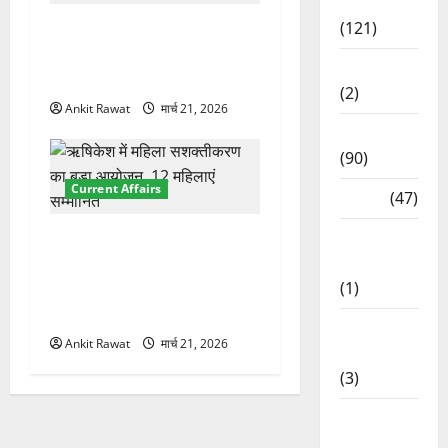
Spirituality
(121)
देहरादून में इंटरनेशनल मैरीटाइम
कॉन्फ्रेंस की शुरुआत, 7 देशों के
Temples
200+ प्रतिनिधि शामिल
(2)
Ankit Rawat
मार्च 21, 2026
Temples
(90)
Current Affairs
Travel
(47)
Treks &
“पहाड़ की नारी, देश की शक्ति”
Adventures
कार्यक्रम में गूंजी महिला
(1)
सशक्तीकरण की आवाज, 12
महिलाओं को मिला सम्मान
Treks &
Ankit Rawat
मार्च 21, 2026
Adventures
(3)
Waterfalls
& Nature