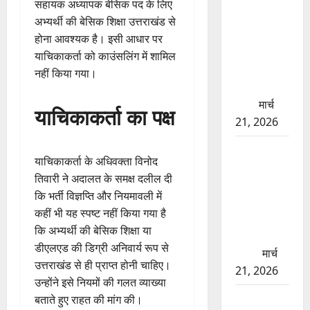
ऋषिकेश में
सहायक अध्यापक बेसिक पद के लिए
बड़ा प्रॉपर्टी
अभ्यर्थी की बेसिक शिक्षा उत्तराखंड से
फ्रॉड! 100
होना आवश्यक है। इसी आधार पर
रुपये के स्टांप
याचिकाकर्ता को काउंसलिंग में शामिल
पेपर पर NRI
नहीं किया गया।
की जमीन
हड़पी
मार्च
याचिकाकर्ता का पक्ष
21, 2026
मसूरी रोड
याचिकाकर्ता के अधिवक्ता विनोद
हादसा: खाई
तिवारी ने अदालत के समक्ष दलील दी
में गिरी थार,
कि भर्ती विज्ञप्ति और नियमावली में
एक युवक की
कहीं भी यह स्पष्ट नहीं किया गया है
मौत—SDRF
कि अभ्यर्थी की बेसिक शिक्षा या
ने दो को
डीएलएड की डिग्री अनिवार्य रूप से
बचाया
मार्च
उत्तराखंड से ही प्राप्त होनी चाहिए।
21, 2026
उन्होंने इसे नियमों की गलत व्याख्या
रामझूला पुल
बताते हुए राहत की मांग की।