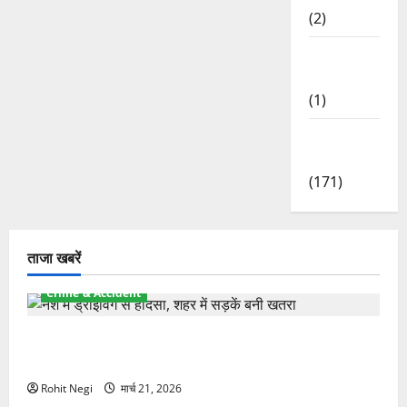
(2)
Waterfalls
& Nature
(1)
Weather
Update
(171)
ताजा खबरें
Crime & Accident
दून में रफ्तार का कहर! 120 Km/h थार ने स्कूटी सवारों को
कुचला, एक की मौत
Rohit Negi
मार्च 21, 2026