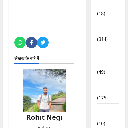
Lifestyle
(18)
Current
Affairs
(814)
Education
& Exam
लेखक के बारे में
Updates
(49)
Festivals
& Events
(175)
Festivals
Rohit Negi
& Events
(10)
Author