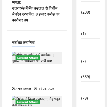
ने
अगला:
News
वि
उत्तराखंड में बैंक हड़ताल से वित्तीय
(208)
लेनदेन प्रभावित, 8 हजार करोड़ का
गे
कारोबार ठप
Opinion /
Editorial
श
(1)
न
संबंधित कहानियां
Opinion
&
Editorial
Current Affairs
(7)
देहरादून में युवा संसद 2026:
Politics
छात्रों ने लोकतंत्र और संविधान
(389)
पर रखे दमदार विचार
Sarkari
Ankit Rawat
मार्च 21, 2026
Naukri
(79)
Current Affairs