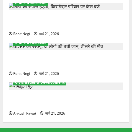
Crime & Accident
ऋषिकेश में बड़ा प्रॉपर्टी फ्रॉड! 100 रुपये के स्टांप पेपर पर
NRI की जमीन हड़पी
Rohit Negi
मार्च 21, 2026
Crime & Accident
मसूरी रोड हादसा: खाई में गिरी थार, एक युवक की मौत—
SDRF ने दो को बचाया
Rohit Negi
मार्च 21, 2026
Civic Issues & Development
रामझूला पुल की मरम्मत शुरू! 11 करोड़ की योजना, चारधाम
यात्रा से पहले होगा काम पूरा
Ankush Rawat
मार्च 21, 2026