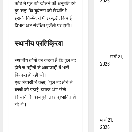
2026
कोर्ट ने पुल को खोलने की अनुमति देते
हुए कहा कि दुर्घटना की स्थिति में
ऋषिकेश में
इसकी जिम्मेदारी पीडब्ल्यूडी, सिंचाई
बड़ा प्रॉपर्टी
विभाग और संबंधित एजेंसी पर होगी।
फ्रॉड! 100
रुपये के स्टांप
स्थानीय प्रतिक्रिया
पेपर पर NRI
की जमीन
हड़पी
मार्च 21,
स्थानीय लोगों का कहना है कि पुल बंद
2026
होने से महीनों से आवाजाही में भारी
दिक्कत हो रही थी।
मसूरी रोड
एक निवासी ने कहा
, “पुल बंद होने से
हादसा: खाई में
बच्चों की पढ़ाई, इलाज और खेती-
गिरी थार, एक
किसानी के काम बुरी तरह प्रभावित हो
युवक की मौत
रहे थे।”
—SDRF ने
दो को बचाया
मार्च 21,
2026