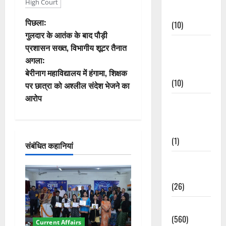
High Court
Events
पो
पिछला:
(10)
गुलदार के आतंक के बाद पौड़ी
स्ट
Food &
प्रशासन सख्त, विभागीय शूटर तैनात
Local
अगला:
ने
Cuisine
बेरीनाग महाविद्यालय में हंगामा, शिक्षक
(10)
वि
पर छात्रा को अश्लील संदेश भेजने का
आरोप
Food &
गे
Local
श
Cuisine
(1)
संबंधित कहानियां
न
Health &
Wellness
(26)
Local News
(560)
Current Affairs