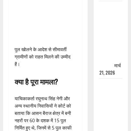
रामझूला पुल
की मरम्मत
शुरू! 11
करोड़ की
योजना,
चारधाम
पुल खोलने के आदेश से सीमावर्ती
यात्रा से
ग्रामीणों को राहत मिलने की उम्मीद
पहले होगा
है।
काम पूरा
मार्च
21, 2026
क्या है पूरा मामला?
AIIMS
ऋषिकेश के
याचिकाकर्ता रघुनाथ सिंह नेगी और
नाम पर
अन्य स्थानीय निवासियों ने कोर्ट को
नौकरी का
बताया कि आसन बैराज क्षेत्र में बनी
झांसा! फर्जी
नहरों पर 60 के दशक में 15 पुल
भर्ती विज्ञापन
निर्मित हुए थे, जिनमें से 5 पुल काफी
से युवाओं को