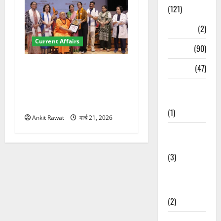
(121)
Temples
(2)
Current Affairs
Temples
(90)
“पहाड़ की नारी, देश की शक्ति”
Travel
(47)
कार्यक्रम में गूंजी महिला
Treks &
सशक्तीकरण की आवाज, 12
Adventures
महिलाओं को मिला सम्मान
(1)
Ankit Rawat
मार्च 21, 2026
Treks &
Adventures
(3)
Waterfalls &
Nature
(2)
Waterfalls &