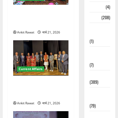
Naukri
(4)
देहरादून में युवा संसद 2026:
News
(208)
छात्रों ने लोकतंत्र और संविधान
पर रखे दमदार विचार
Opinion /
Ankit Rawat
मार्च 21, 2026
Editorial
(1)
Opinion &
Editorial
(7)
Current Affairs
Politics
(389)
देहरादून में इंटरनेशनल मैरीटाइम
कॉन्फ्रेंस की शुरुआत, 7 देशों के
Sarkari
200+ प्रतिनिधि शामिल
Naukri
Ankit Rawat
मार्च 21, 2026
(79)
Spirituality