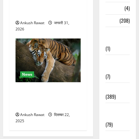
मंजिला देवदार का मकान आग में
Naukri
(4)
खाक, 25 लाख का नुकसान
News
(208)
Ankush Rawat
जनवरी 31,
2026
Opinion /
Editorial
(1)
Opinion &
Editorial
News
(7)
Politics
कॉर्बेट में सर्दियों की तैयारी, ढेला
(389)
रेस्क्यू सेंटर में बाघ-लेपर्ड की
विशेष देखभाल
Sarkari
Ankush Rawat
दिसम्बर 22,
Naukri
2025
(79)
Spirituality