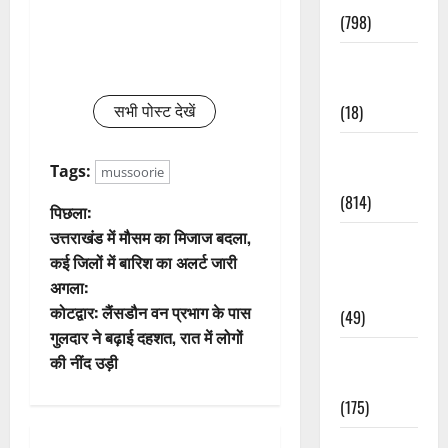
(798)
Culture &
Lifestyle
(18)
सभी पोस्ट देखें
Current
Tags:
mussoorie
Affairs
(814)
पो
पिछला:
उत्तराखंड में मौसम का मिजाज बदला,
Education &
स्ट
कई जिलों में बारिश का अलर्ट जारी
Exam
अगला:
Updates
ने
कोटद्वार: लैंसडौन वन प्रभाग के पास
(49)
वि
गुलदार ने बढ़ाई दहशत, रात में लोगों
Festivals &
की नींद उड़ी
गे
Events
(175)
श
Festivals &