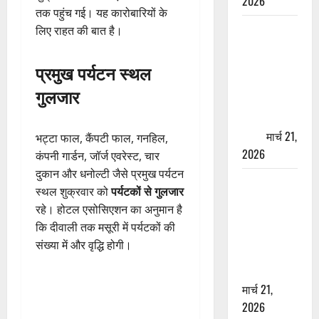
2026
तक पहुंच गई। यह कारोबारियों के
ऋषिकेश में
लिए राहत की बात है।
बड़ा प्रॉपर्टी
फ्रॉड! 100
प्रमुख पर्यटन स्थल
रुपये के स्टांप
गुलजार
पेपर पर NRI
की जमीन
हड़पी
मार्च 21,
भट्टा फाल, कैंपटी फाल, गनहिल,
2026
कंपनी गार्डन, जॉर्ज एवरेस्ट, चार
दुकान और धनोल्टी जैसे प्रमुख पर्यटन
मसूरी रोड
स्थल शुक्रवार को
पर्यटकों से गुलजार
हादसा: खाई में
रहे। होटल एसोसिएशन का अनुमान है
गिरी थार, एक
कि दीवाली तक मसूरी में पर्यटकों की
युवक की मौत
संख्या में और वृद्धि होगी।
—SDRF ने
दो को बचाया
मार्च 21,
2026