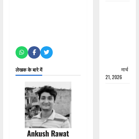
रामझूला पुल
की मरम्मत
शुरू! 11
करोड़ की
योजना,
चारधाम
यात्रा से
पहले होगा
काम पूरा
मार्च
लेखक के बारे में
21, 2026
AIIMS
ऋषिकेश के
नाम पर
नौकरी का
झांसा! फर्जी
भर्ती विज्ञापन
Ankush Rawat
से युवाओं को