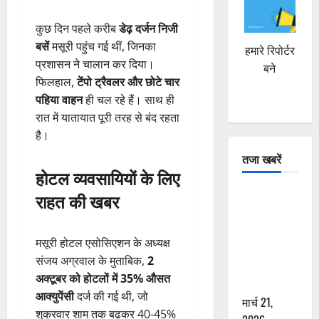
कुछ दिन पहले करीब
डेढ़ दर्जन निजी
बसें
मसूरी पहुंच गई थीं, जिनका
हमारे रिपोर्टर
प्रशासन ने चालान कर दिया।
बने
फिलहाल,
टेंपो ट्रैवलर और छोटे चार
पहिया वाहन
ही चल रहे हैं। साथ ही
रात में यातायात पूरी तरह से बंद रहता
है।
तजा खबरें
होटल व्यवसायियों के लिए
दून में रफ्तार
राहत की खबर
का कहर! 120
Km/h थार ने
मसूरी होटल एसोसिएशन के अध्यक्ष
स्कूटी सवारों
संजय अग्रवाल के मुताबिक,
2
को कुचला,
अक्टूबर को होटलों में 35% औसत
एक की मौत
आक्युपेंसी
दर्ज की गई थी, जो
मार्च 21,
शुक्रवार शाम तक बढ़कर 40-45%