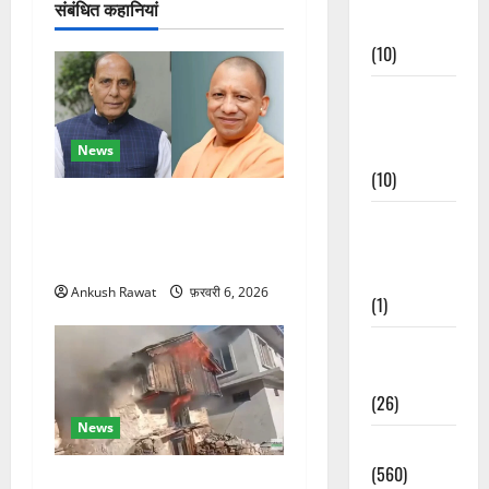
संबंधित कहानियां
न
Events
(10)
Food &
Local
Cuisine
News
(10)
रक्षा मंत्री राजनाथ सिंह और
Food &
सीएम योगी आज पहुंचेंगे, हरिद्वार
Local
कार्यक्रम में होंगे शामिल
Cuisine
Ankush Rawat
फ़रवरी 6, 2026
(1)
Health &
Wellness
(26)
News
Local News
(560)
चकराता के गमरी गांव में तीन