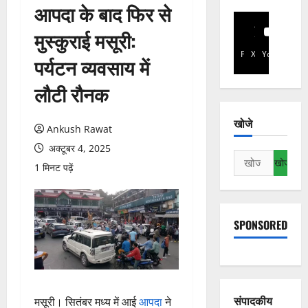
आपदा के बाद फिर से
मुस्कुराई मसूरी:
Facebook
X
YouTube
पर्यटन व्यवसाय में
लौटी रौनक
खोजे
Ankush Rawat
अक्टूबर 4, 2025
निम्न
1 मिनट पढ़ें
को
खोजें:
SPONSORED
संपादकीय
मसूरी। सितंबर मध्य में आई
आपदा
ने