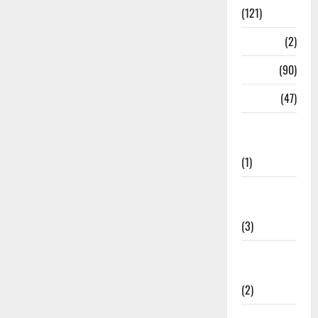
(121)
Temples
(2)
Temples
(90)
Travel
(47)
Treks &
Adventures
(1)
Treks &
Adventures
(3)
Waterfalls &
Nature
(2)
Waterfalls &