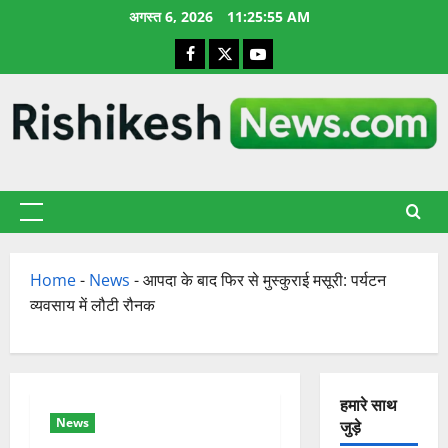
छोड़कर
अगस्त 6, 2026
11:25:56 AM
सामग्री
Facebook
X
YouTube
पर
जाएँ
प्राथमिक
सूची
Home
-
News
-
आपदा के बाद फिर से मुस्कुराई मसूरी: पर्यटन
व्यवसाय में लौटी रौनक
हमारे साथ
News
जुड़े