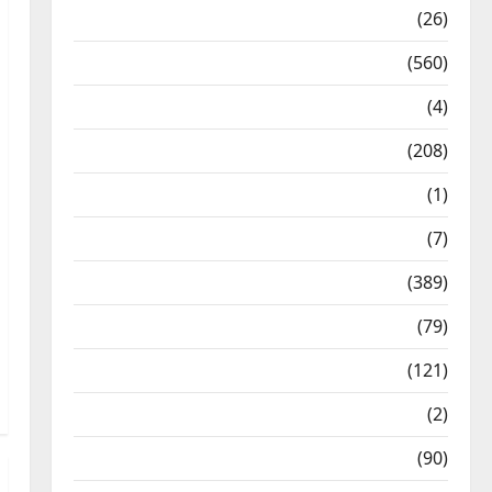
Health & Wellness
(26)
Local News
(560)
Naukri
(4)
News
(208)
Opinion / Editorial
(1)
Opinion & Editorial
(7)
Politics
(389)
Sarkari Naukri
(79)
Spirituality
(121)
Temples
(2)
Temples
(90)