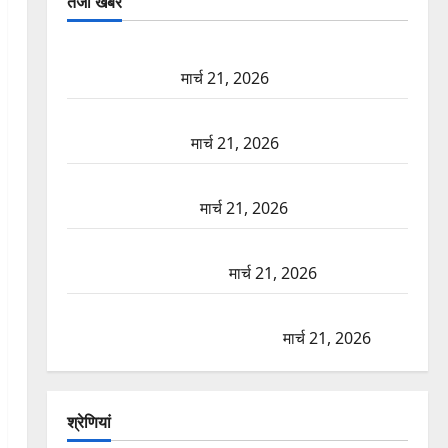
तजा खबरें
दून में रफ्तार का कहर! 120 Km/h थार ने स्कूटी सवारों को
कुचला, एक की मौत
मार्च 21, 2026
ऋषिकेश में बड़ा प्रॉपर्टी फ्रॉड! 100 रुपये के स्टांप पेपर पर
NRI की जमीन हड़पी
मार्च 21, 2026
मसूरी रोड हादसा: खाई में गिरी थार, एक युवक की मौत—
SDRF ने दो को बचाया
मार्च 21, 2026
रामझूला पुल की मरम्मत शुरू! 11 करोड़ की योजना, चारधाम
यात्रा से पहले होगा काम पूरा
मार्च 21, 2026
AIIMS ऋषिकेश के नाम पर नौकरी का झांसा! फर्जी भर्ती
विज्ञापन से युवाओं को ठगने की कोशिश
मार्च 21, 2026
श्रेणियां