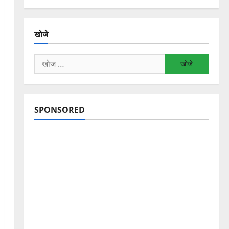
खोजे
निम्न
को
खोजें:
SPONSORED