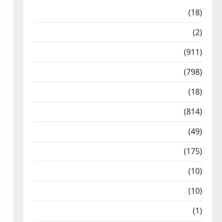
Astrology
(18)
Bizarre
(2)
Civic Issues & Development
(911)
Crime & Accident
(798)
Culture & Lifestyle
(18)
Current Affairs
(814)
Education & Exam Updates
(49)
Festivals & Events
(175)
Festivals & Events
(10)
Food & Local Cuisine
(10)
Food & Local Cuisine
(1)