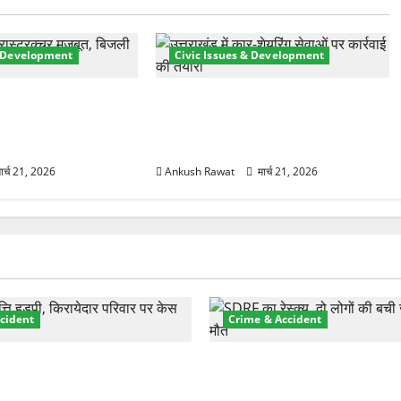
& Development
Civic Issues & Development
री तेज! हरिद्वार में
उत्तराखंड में BlaBla पर लग सकती है
मजबूत करने के लिए
रोक! हादसे के बाद सरकार सख्त, जांच
 योजना मंजूर
तेज
ार्च 21, 2026
Ankush Rawat
मार्च 21, 2026
cident
Crime & Accident
़ा प्रॉपर्टी फ्रॉड! 100 रुपये के
मसूरी रोड हादसा: खाई में गिरी थ
पर NRI की जमीन हड़पी
की मौत—SDRF ने दो को बचाया