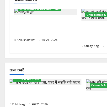
श
Civic Issues & Development
Civic Issues 
न
रामझूला पुल की मरम्मत शुरू! 11 करोड़
की योजना, चारधाम यात्रा से पहले होगा
कुंभ 2027 की तैया
काम पूरा
बिजली व्यवस्था 
21.51 करोड़ की
Ankush Rawat
मार्च 21, 2026
Sanjay Negi
म
ताजा खबरें
Crime & Accident
Crime & Ac
दून में रफ्तार का कहर! 120 Km/h थार ने
स्कूटी सवारों को कुचला, एक की मौत
ऋषिकेश में बड
स्टांप पेपर 
Rohit Negi
मार्च 21, 2026