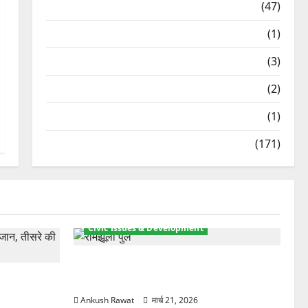
Travel
(47)
Treks & Adventures
(1)
Treks & Adventures
(3)
Waterfalls & Nature
(2)
Waterfalls & Nature
(1)
Weather Update
(171)
Civic Issues & Development
रामझूला पुल की मरम्मत शुरू! 11 करोड़ की
ार, एक युवक
योजना, चारधाम यात्रा से पहले होगा काम पूरा
Ankush Rawat
मार्च 21, 2026