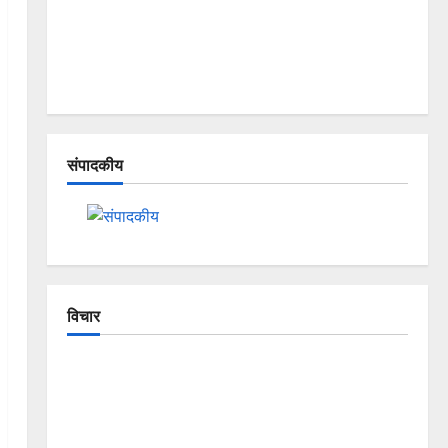
संपादकीय
विचार
The Crumbling Mountains of
Uttarakhand: Continuous Disasters in
Dehradun, Chamoli, and Joshimath —
Why Is This Destruction Repeating?