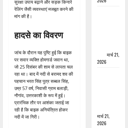
2026
सुरक्षा उपाय बढ़ाने और सड़क किनारे
रेलिंग जैसी व्यवस्थाएं मजबूत करने की
ऋषिकेश में
मांग की है।
बड़ा प्रॉपर्टी
फ्रॉड! 100
हादसे का विवरण
रुपये के स्टांप
पेपर पर NRI
की जमीन
जांच के दौरान यह पुष्टि हुई कि बाइक
हड़पी
मार्च 21,
पर सवार व्यक्ति होमगार्ड जवान था,
2026
जो 25 दिसंबर की शाम से लापता चल
मसूरी रोड
रहा था। बाद में नदी से बरामद शव की
हादसा: खाई में
पहचान भरत सिंह पुत्र सब्बल सिंह,
गिरी थार, एक
उम्र 57 वर्ष, निवासी ग्राम बलाड़ी,
युवक की मौत
नौगांव, उत्तरकाशी के रूप में हुई।
—SDRF ने
प्रारंभिक तौर पर आशंका जताई जा
दो को बचाया
रही है कि बाइक अनियंत्रित होकर
मार्च 21,
नदी में जा गिरी।
2026