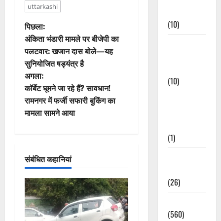
uttarkashi
Events
(10)
पो
पिछला:
अंकिता भंडारी मामले पर बीजेपी का
Food &
स्ट
पलटवार: खजान दास बोले—यह
Local
सुनियोजित षड्यंत्र है
ने
Cuisine
अगला:
(10)
वि
कॉर्बेट घूमने जा रहे हैं? सावधान!
रामनगर में फर्जी सफारी बुकिंग का
Food &
गे
मामला सामने आया
Local
Cuisine
श
(1)
न
Health &
संबंधित कहानियां
Wellness
(26)
Local News
(560)