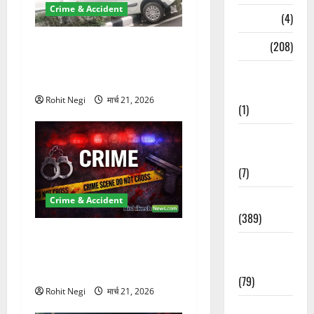
Crime & Accident
Naukri
(4)
दून में रफ्तार का कहर! 120
News
(208)
Km/h थार ने स्कूटी सवारों को
Opinion /
कुचला, एक की मौत
Editorial
Rohit Negi
मार्च 21, 2026
(1)
Opinion &
Editorial
(7)
Politics
Crime & Accident
(389)
ऋषिकेश में बड़ा प्रॉपर्टी फ्रॉड!
Sarkari
100 रुपये के स्टांप पेपर पर NRI
Naukri
की जमीन हड़पी
(79)
Rohit Negi
मार्च 21, 2026
Spirituality