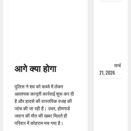
रामझूला पुल
की मरम्मत
शुरू! 11
करोड़ की
योजना,
चारधाम
यात्रा से
पहले होगा
आगे क्या होगा
काम पूरा
मार्च
21, 2026
AIIMS
पुलिस ने शव को कब्जे में लेकर
ऋषिकेश के
आवश्यक कानूनी कार्रवाई शुरू कर दी
नाम पर
है और हादसे की वास्तविक वजह की
नौकरी का
जांच की जा रही है। उधर, होमगार्ड
झांसा! फर्जी
जवान की मौत की खबर मिलते ही
भर्ती विज्ञापन
परिवार में कोहराम मच गया है।
से युवाओं को