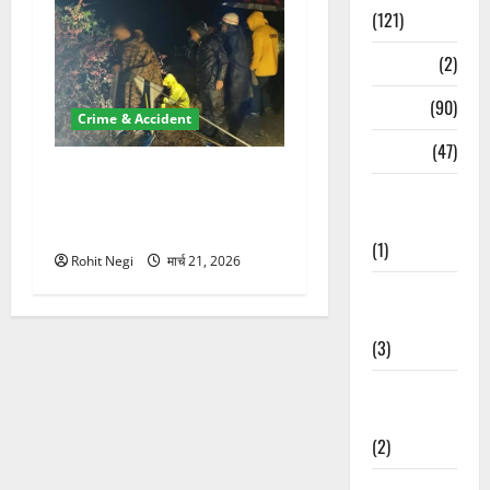
(121)
Temples
(2)
Temples
(90)
Crime & Accident
Travel
(47)
मसूरी रोड हादसा: खाई में गिरी
Treks &
थार, एक युवक की मौत—SDRF
Adventures
ने दो को बचाया
(1)
Rohit Negi
मार्च 21, 2026
Treks &
Adventures
(3)
Waterfalls &
Nature
(2)
Waterfalls &