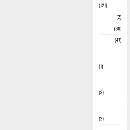
(121)
Temples
(2)
Temples
(90)
Travel
(47)
Treks &
Adventures
(1)
Treks &
Adventures
(3)
Waterfalls &
Nature
(2)
Waterfalls &