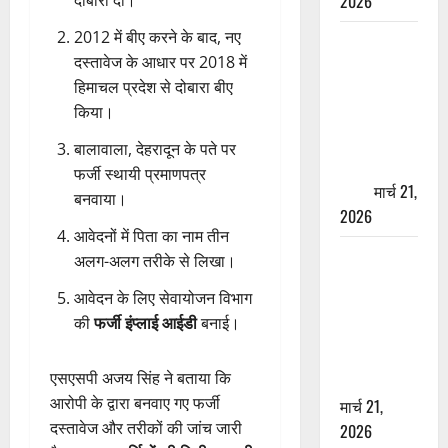
2026
2012 में बीए करने के बाद, नए
ऋषिकेश में
दस्तावेज के आधार पर 2018 में
बड़ा प्रॉपर्टी
हिमाचल प्रदेश से दोबारा बीए
फ्रॉड! 100
किया।
रुपये के स्टांप
पेपर पर NRI
बालावाला, देहरादून के पते पर
की जमीन
फर्जी स्थायी प्रमाणपत्र
हड़पी
मार्च 21,
बनवाया।
2026
आवेदनों में पिता का नाम तीन
मसूरी रोड
अलग-अलग तरीके से लिखा।
हादसा: खाई में
आवेदन के लिए सेवायोजन विभाग
गिरी थार, एक
की
फर्जी इंप्लाई आईडी
बनाई।
युवक की मौत
—SDRF ने
एसएसपी अजय सिंह ने बताया कि
दो को बचाया
आरोपी के द्वारा बनवाए गए फर्जी
मार्च 21,
दस्तावेज और तरीकों की जांच जारी
2026