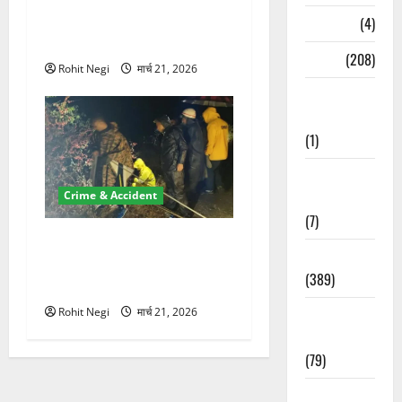
100 रुपये के स्टांप पेपर पर NRI
Naukri
(4)
की जमीन हड़पी
News
(208)
Rohit Negi
मार्च 21, 2026
Opinion /
Editorial
(1)
Opinion &
Editorial
Crime & Accident
(7)
मसूरी रोड हादसा: खाई में गिरी
Politics
थार, एक युवक की मौत—SDRF
(389)
ने दो को बचाया
Sarkari
Rohit Negi
मार्च 21, 2026
Naukri
(79)
Spirituality