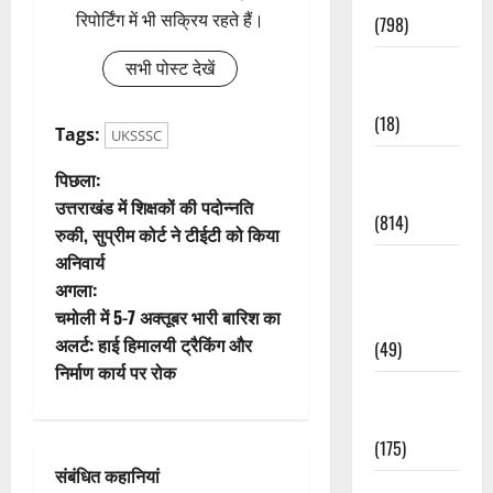
रिपोर्टिंग में भी सक्रिय रहते हैं।
(798)
Culture &
सभी पोस्ट देखें
Lifestyle
(18)
Tags:
UKSSSC
Current
पो
पिछला:
Affairs
उत्तराखंड में शिक्षकों की पदोन्नति
(814)
स्ट
रुकी, सुप्रीम कोर्ट ने टीईटी को किया
अनिवार्य
Education &
ने
अगला:
Exam
वि
चमोली में 5-7 अक्तूबर भारी बारिश का
Updates
अलर्ट: हाई हिमालयी ट्रैकिंग और
(49)
गे
निर्माण कार्य पर रोक
Festivals &
श
Events
(175)
न
संबंधित कहानियां
Festivals &