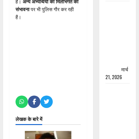
है।
अन्य अभ्यर्थियों की मिलीभगत की
रामझूला पुल
संभावना
पर भी पुलिस गौर कर रही
की मरम्मत
है।
शुरू! 11
करोड़ की
योजना,
चारधाम
यात्रा से
पहले होगा
काम पूरा
मार्च
21, 2026
AIIMS
ऋषिकेश के
नाम पर
नौकरी का
लेखक के बारे में
झांसा! फर्जी
भर्ती विज्ञापन
से युवाओं को