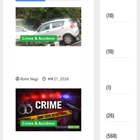
Events
(10)
Food &
Local
Crime & Accident
Cuisine
(10)
दून में रफ्तार का कहर! 120
Km/h थार ने स्कूटी सवारों को
Food &
कुचला, एक की मौत
Local
Cuisine
Rohit Negi
मार्च 21, 2026
(1)
Health &
Wellness
(26)
Crime & Accident
Local News
(560)
ऋषिकेश में बड़ा प्रॉपर्टी फ्रॉड!